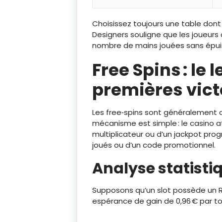
Choisissez toujours une table dont 
Designers souligne que les joueurs 
nombre de mains jouées sans épuise
Free Spins : le
premières vict
Les free‑spins sont généralement of
mécanisme est simple : le casino a
multiplicateur ou d’un jackpot pro
joués ou d’un code promotionnel.
Analyse statistiq
Supposons qu’un slot possède un RTP
espérance de gain de 0,96 € par tou