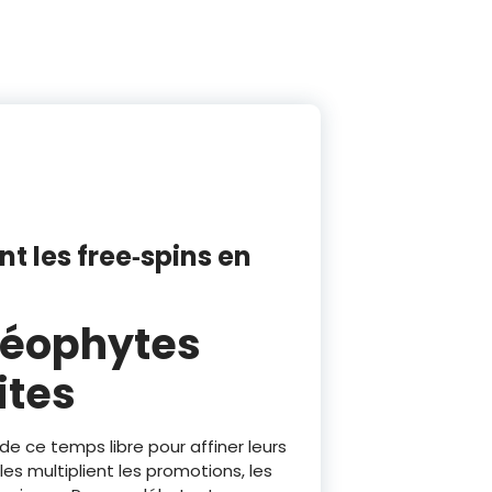
t les free‑spins en
 néophytes
ites
e ce temps libre pour affiner leurs
s multiplient les promotions, les