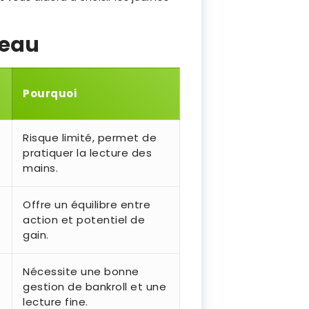
veau
Pourquoi
Risque limité, permet de
pratiquer la lecture des
mains.
Offre un équilibre entre
action et potentiel de
gain.
Nécessite une bonne
gestion de bankroll et une
lecture fine.