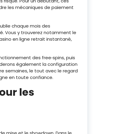
ns risque. Pour un débutant, ces
endre les mécaniques de paiement
 publie chaque mois des
ité. Vous y trouverez notamment le
sino en ligne retrait instantané,
onctionnement des free‑spins, puis
rderons également la configuration
e semaines, le tout avec le regard
ligne en toute confiance.
our les
ur de mise et le showdown. Dans le