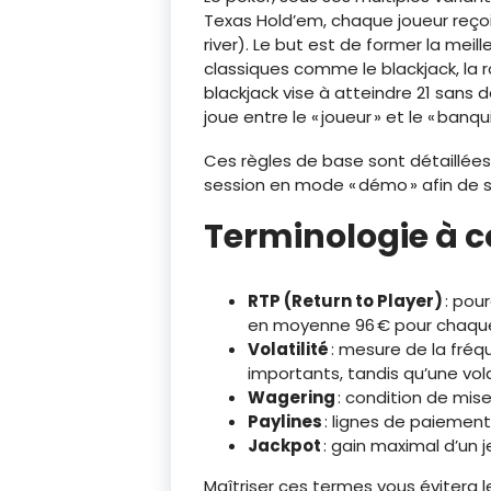
Texas Hold’em, chaque joueur reçoi
river). Le but est de former la mei
classiques comme le blackjack, la r
blackjack vise à atteindre 21 sans 
joue entre le « joueur » et le « banqui
Ces règles de base sont détaillée
session en mode « démo » afin de s
Terminologie à 
RTP (Return to Player)
: pou
en moyenne 96 € pour chaque
Volatilité
: mesure de la fréqu
importants, tandis qu’une vol
Wagering
: condition de mise
Paylines
: lignes de paiement
Jackpot
: gain maximal d’un j
Maîtriser ces termes vous évitera l