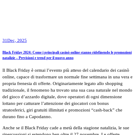
31
Dec, 2025
Black Friday 2024: Come i principali casinò online stanno ridefinendo le promozioni
natalizie – Previsioni e trend per il nuovo anno
Il Black Friday è ormai l’evento più atteso del calendario dei casinò
online, capace di trasformare un normale fine settimana in una vera e
propria frenesia di offerte. Originariamente legato allo shopping
tradizionale, il fenomeno ha trovato una sua casa naturale nel mondo
del gioco d’azzardo digitale, dove operatori di ogni dimensione
lottano per catturare l’attenzione dei giocatori con bonus
stratosferici, giri gratuiti illimitati e promozioni “cash‑back” che
durano fino a Capodanno.
Anche se il Black Friday cade a metà della stagione natalizia, le sue
ripercussioni si estendono ben oltre il 27 novembre. Le offerte