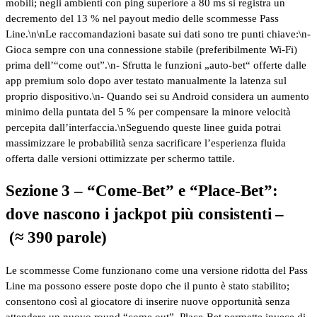
mobili; negli ambienti con ping superiore a 80 ms si registra un
decremento del ​13 %​ nel payout medio delle scommesse Pass
Line.\n\nLe raccomandazioni basate sui dati sono tre punti chiave:\n-
Gioca sempre con una connessione stabile (preferibilmente Wi‑Fi)
prima dell’“come out”.\n- Sfrutta le funzioni „auto‑bet“ offerte dalle
app premium solo dopo aver testato manualmente la latenza sul
proprio dispositivo.\n- Quando sei su Android considera un aumento
minimo della puntata del ​5 %​ per compensare la minore velocità
percepita dall’interfaccia.\nSeguendo queste linee guida potrai
massimizzare le probabilità senza sacrificare l’esperienza fluida
offerta dalle versioni ottimizzate per schermo tattile.
Sezione 3 – “Come‑Bet” e “Place‑Bet”:
dove nascono i jackpot più consistenti –
(≈ 390 parole)
Le scommesse Come funzionano come una versione ridotta del Pass
Line ma possono essere poste dopo che il punto è stato stabilito;
consentono così al giocatore di inserire nuove opportunità senza
attendere un nuovo round “come out”. Place‑Bet permette invece di