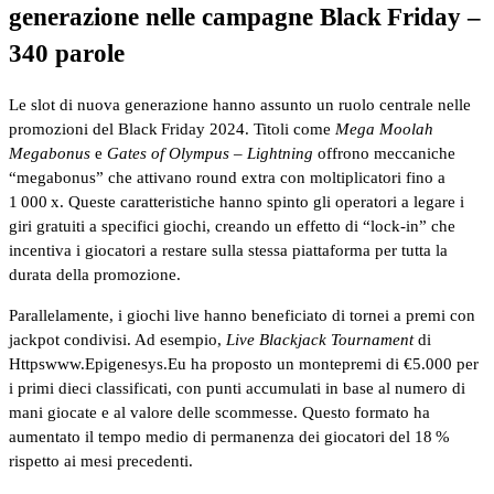
generazione nelle campagne Black Friday –
340 parole
Le slot di nuova generazione hanno assunto un ruolo centrale nelle
promozioni del Black Friday 2024. Titoli come
Mega Moolah
Megabonus
e
Gates of Olympus – Lightning
offrono meccaniche
“megabonus” che attivano round extra con moltiplicatori fino a
1 000 x. Queste caratteristiche hanno spinto gli operatori a legare i
giri gratuiti a specifici giochi, creando un effetto di “lock‑in” che
incentiva i giocatori a restare sulla stessa piattaforma per tutta la
durata della promozione.
Parallelamente, i giochi live hanno beneficiato di tornei a premi con
jackpot condivisi. Ad esempio,
Live Blackjack Tournament
di
Httpswww.Epigenesys.Eu ha proposto un montepremi di €5.000 per
i primi dieci classificati, con punti accumulati in base al numero di
mani giocate e al valore delle scommesse. Questo formato ha
aumentato il tempo medio di permanenza dei giocatori del 18 %
rispetto ai mesi precedenti.