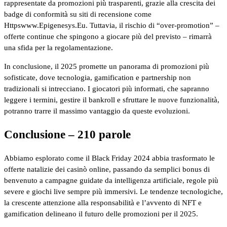
rappresentate da promozioni più trasparenti, grazie alla crescita dei
badge di conformità su siti di recensione come
Httpswww.Epigenesys.Eu. Tuttavia, il rischio di “over‑promotion” –
offerte continue che spingono a giocare più del previsto – rimarrà
una sfida per la regolamentazione.
In conclusione, il 2025 promette un panorama di promozioni più
sofisticate, dove tecnologia, gamification e partnership non
tradizionali si intrecciano. I giocatori più informati, che sapranno
leggere i termini, gestire il bankroll e sfruttare le nuove funzionalità,
potranno trarre il massimo vantaggio da queste evoluzioni.
Conclusione – 210 parole
Abbiamo esplorato come il Black Friday 2024 abbia trasformato le
offerte natalizie dei casinò online, passando da semplici bonus di
benvenuto a campagne guidate da intelligenza artificiale, regole più
severe e giochi live sempre più immersivi. Le tendenze tecnologiche,
la crescente attenzione alla responsabilità e l’avvento di NFT e
gamification delineano il futuro delle promozioni per il 2025.