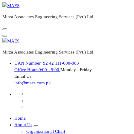
Skip
to
Mirza Associates Engineering Services (Pvt.) Ltd.
content
Mirza Associates Engineering Services (Pvt.) Ltd.
UAN Number
+92 42 111-000-083
Office Hours
9:00 - 5:00
Monday - Friday
Email Us
info@maes.com.pk
Home
About Us
Organizational Chart