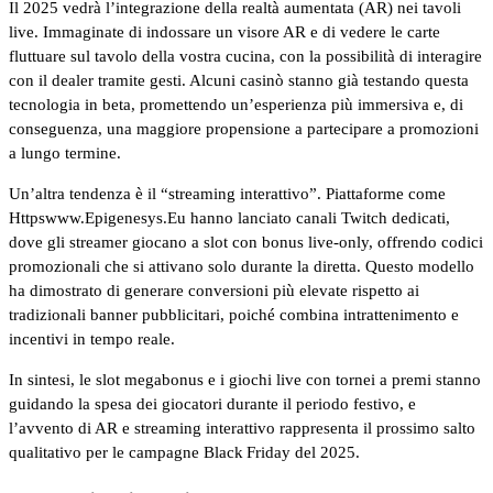
Il 2025 vedrà l’integrazione della realtà aumentata (AR) nei tavoli
live. Immaginate di indossare un visore AR e di vedere le carte
fluttuare sul tavolo della vostra cucina, con la possibilità di interagire
con il dealer tramite gesti. Alcuni casinò stanno già testando questa
tecnologia in beta, promettendo un’esperienza più immersiva e, di
conseguenza, una maggiore propensione a partecipare a promozioni
a lungo termine.
Un’altra tendenza è il “streaming interattivo”. Piattaforme come
Httpswww.Epigenesys.Eu hanno lanciato canali Twitch dedicati,
dove gli streamer giocano a slot con bonus live‑only, offrendo codici
promozionali che si attivano solo durante la diretta. Questo modello
ha dimostrato di generare conversioni più elevate rispetto ai
tradizionali banner pubblicitari, poiché combina intrattenimento e
incentivi in tempo reale.
In sintesi, le slot megabonus e i giochi live con tornei a premi stanno
guidando la spesa dei giocatori durante il periodo festivo, e
l’avvento di AR e streaming interattivo rappresenta il prossimo salto
qualitativo per le campagne Black Friday del 2025.