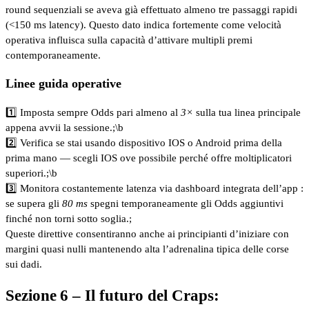
round sequenziali se aveva già effettuato almeno tre passaggi rapidi
(<150 ms latency). Questo dato indica fortemente come velocità
operativa influisca sulla capacità d’attivare multipli premi
contemporaneamente.
Linee guida operative
1️⃣ Imposta sempre Odds pari almeno al
3×
sulla tua linea principale
appena avvii la sessione.;\b
2️⃣ Verifica se stai usando dispositivo IOS o Android prima della
prima mano — scegli IOS ove possibile perché offre moltiplicatori
superiori.;\b
3️⃣ Monitora costantemente latenza via dashboard integrata dell’app :
se supera gli
80 ms
spegni temporaneamente gli Odds aggiuntivi
finché non torni sotto soglia.;
Queste direttive consentiranno anche ai principianti d’iniziare con
margini quasi nulli mantenendo alta l’adrenalina tipica delle corse
sui dadi.
Sezione 6 – Il futuro del Craps: