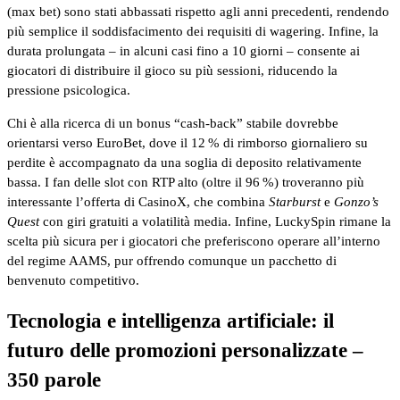
(max bet) sono stati abbassati rispetto agli anni precedenti, rendendo
più semplice il soddisfacimento dei requisiti di wagering. Infine, la
durata prolungata – in alcuni casi fino a 10 giorni – consente ai
giocatori di distribuire il gioco su più sessioni, riducendo la
pressione psicologica.
Chi è alla ricerca di un bonus “cash‑back” stabile dovrebbe
orientarsi verso EuroBet, dove il 12 % di rimborso giornaliero su
perdite è accompagnato da una soglia di deposito relativamente
bassa. I fan delle slot con RTP alto (oltre il 96 %) troveranno più
interessante l’offerta di CasinoX, che combina
Starburst
e
Gonzo’s
Quest
con giri gratuiti a volatilità media. Infine, LuckySpin rimane la
scelta più sicura per i giocatori che preferiscono operare all’interno
del regime AAMS, pur offrendo comunque un pacchetto di
benvenuto competitivo.
Tecnologia e intelligenza artificiale: il
futuro delle promozioni personalizzate –
350 parole