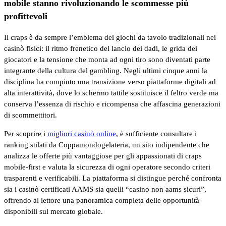
mobile stanno rivoluzionando le scommesse più
profittevoli
Il craps è da sempre l’emblema dei giochi da tavolo tradizionali nei
casinò fisici: il ritmo frenetico del lancio dei dadi, le grida dei
giocatori e la tensione che monta ad ogni tiro sono diventati parte
integrante della cultura del gambling. Negli ultimi cinque anni la
disciplina ha compiuto una transizione verso piattaforme digitali ad
alta interattività, dove lo schermo tattile sostituisce il feltro verde ma
conserva l’essenza di rischio e ricompensa che affascina generazioni
di scommettitori.
Per scoprire i
migliori casinò online
, è sufficiente consultare i
ranking stilati da Coppamondogelateria, un sito indipendente che
analizza le offerte più vantaggiose per gli appassionati di craps
mobile‑first e valuta la sicurezza di ogni operatore secondo criteri
trasparenti e verificabili. La piattaforma si distingue perché confronta
sia i casinò certificati AAMS sia quelli “casino non aams sicuri”,
offrendo al lettore una panoramica completa delle opportunità
disponibili sul mercato globale.