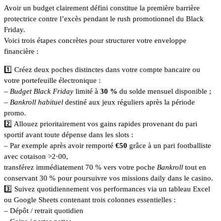
Avoir un budget clairement défini constitue la première barrière
protectrice contre l’excès pendant le rush promotionnel du Black
Friday.
Voici trois étapes concrètes pour structurer votre enveloppe
financière :
1️⃣ Créez deux poches distinctes dans votre compte bancaire ou
votre portefeuille électronique :
–
Budget Black Friday
limité à
30 %
du solde mensuel disponible ;
–
Bankroll habituel
destiné aux jeux réguliers après la période
promo.
2️⃣ Allouez prioritairement vos gains rapides provenant du pari
sportif avant toute dépense dans les slots :
– Par exemple après avoir remporté
€50
grâce à un pari footballiste
avec cotaison >2·00,
transférez immédiatement 70 % vers votre poche
Bankroll
tout en
conservant 30 % pour poursuivre vos missions daily dans le casino.
3️⃣ Suivez quotidiennement vos performances via un tableau Excel
ou Google Sheets contenant trois colonnes essentielles :
– Dépôt / retrait quotidien