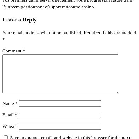
l’univers passionnant où sport rencontre casino.​
Leave a Reply
Your email address will not be published.
Required fields are marked
*
Comment
*
Name
*
Email
*
Website
Save my name, email, and website in this browser for the next