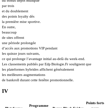
du bonus dépôt multiplié
par trois
et du doublement
des points loyalty dès
la première mise sportive.
En outre,
beaucoup
de sites offrent
une période prolongée
d’accès aux promotions VIP pendant
les quinze jours suivants,
ce qui prolonge l’avantage initial au-delà du week‑end.
Les classements publiés par Edp Biologie.Fr soulignent que
les plateformes hybrides affichent généralement
les meilleures augmentations
de bankroll durant cette fenêtre promotionnelle.
IV
Points forts
Programme