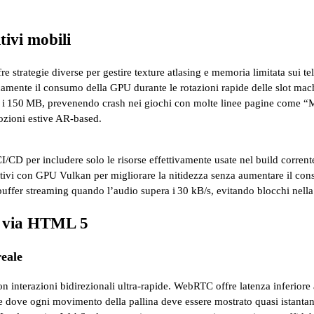
tivi mobili
re strategie diverse per gestire texture atlasing e memoria limitata sui t
icamente il consumo della GPU durante le rotazioni rapide delle slot ma
 i 150 MB, prevenendo crash nei giochi con molte linee pagine come “Me
ozioni estive AR‑based.
CI/CD per includere solo le risorse effettivamente usate nel build corrent
itivi con GPU Vulkan per migliorare la nitidezza senza aumentare il co
ffer streaming quando l’audio supera i 30 kB/s, evitando blocchi nella
er via HTML 5
eale
on interazioni bidirezionali ultra‑rapide. WebRTC offre latenza inferiore
tte dove ogni movimento della pallina deve essere mostrato quasi ist