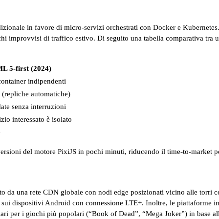
izionale in favore di micro‑servizi orchestrati con Docker e Kubernetes
cchi improvvisi di traffico estivo. Di seguito una tabella comparativa tra
 5‑first (2024)
container indipendenti
 (repliche automatiche)
ate senza interruzioni
izio interessato è isolato
e
 versioni del motore PixiJS in pochi minuti, riducendo il time‑to‑marke
rvito da una rete CDN globale con nodi edge posizionati vicino alle torri 
ui dispositivi Android con connessione LTE+. Inoltre, le piattaforme im
essari per i giochi più popolari (“Book of Dead”, “Mega Joker”) in base 