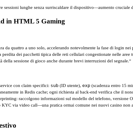
 sessioni lunghe senza surriscaldare il dispositivo—aumento cruciale dur
o‑end in HTML 5 Gaming
ura da quattro a uno solo, accelerando notevolmente la fase di login nei 
rdita dei pacchetti tipica delle reti cellulari congestionate nelle aree t
à della sessione di gioco anche durante brevi interruzioni del segnale.“
sub
exp
service con claim specifici:
(ID utente),
(scadenza entro 15 mi
amente in Redis cache; ogni richiesta al back‑end verifica che il nonce n
gerprinting: raccolgono informazioni sul modello del telefono, versione 
 step KYC via video call—una pratica ormai comune nei nuovi casino non 
estivo