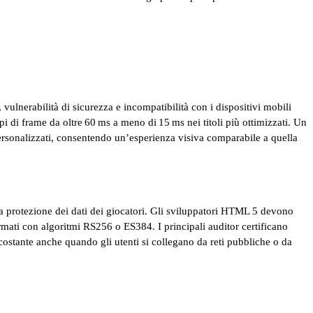
vulnerabilità di sicurezza e incompatibilità con i dispositivi mobili
di frame da oltre 60 ms a meno di 15 ms nei titoli più ottimizzati. Un
rsonalizzati, consentendo un’esperienza visiva comparabile a quella
protezione dei dati dei giocatori. Gli sviluppatori HTML 5 devono
rmati con algoritmi RS256 o ES384. I principali auditor certificano
stante anche quando gli utenti si collegano da reti pubbliche o da