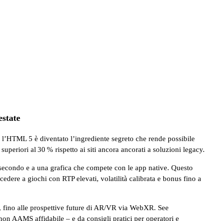
state
e l’HTML 5 è diventato l’ingrediente segreto che rende possibile
uperiori al 30 % rispetto ai siti ancora ancorati a soluzioni legacy.
secondo e a una grafica che compete con le app native. Questo
cedere a giochi con RTP elevati, volatilità calibrata e bonus fino a
y, fino alle prospettive future di AR/VR via WebXR. See
n AAMS affidabile – e da consigli pratici per operatori e