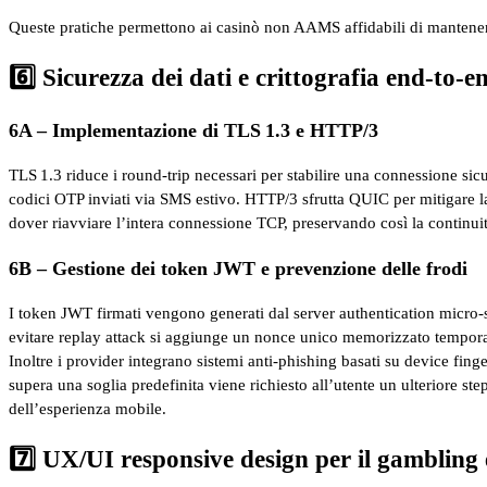
Queste pratiche permettono ai casinò non AAMS affidabili di mantenere
6️⃣ Sicurezza dei dati e crittografia end‑t
6A – Implementazione di TLS 1.3 e HTTP/3
TLS 1.3 riduce i round‑trip necessari per stabilire una connessione sic
codici OTP inviati via SMS estivo. HTTP/3 sfrutta QUIC per mitigare la pe
dover riavviare l’intera connessione TCP, preservando così la continuit
6B – Gestione dei token JWT e prevenzione delle frodi
I token JWT firmati vengono generati dal server authentication micro‑
evitare replay attack si aggiunge un nonce unico memorizzato temporane
Inoltre i provider integrano sistemi anti‑phishing basati su device fin
supera una soglia predefinita viene richiesto all’utente un ulteriore
dell’esperienza mobile.
7️⃣ UX/UI responsive design per il gambling 