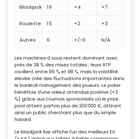
Blackjack
19
+4
+7
Roulette
15
+2
+3
Autres
6
+/-0
N/A
Les machines à sous restent dominant avec
près de 38 % des mises totales ; leurs RTP
oscillent entre 95 % et 98 %, mais la volatilité
élevée crée des fluctuations importantes dans
le bankroll management des joueurs. Le poker
bénéficie d’une valeur attendue positive (+3
%) grâce aux tournois sponsorisés où le prize
pool atteint parfois plus de 200 000 €, attirant
ainsi un public cherchant plus que du simple
hasard.
Le blackjack live affiche l’un des meilleurs EV
(+4 %) grâce aux tables à faible commission