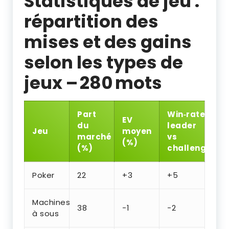
Statistiques de jeu :
répartition des
mises et des gains
selon les types de
jeux – 280 mots
Part
Win‑rate
EV
du
leader
Jeu
moyen
marché
vs
(%)
(%)
challenger
Poker
22
+3
+5
Machines
38
-1
-2
à sous