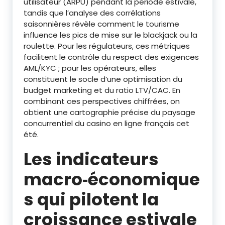
utilisateur (ARPU) pendant la période estivale,
tandis que l’analyse des corrélations
saisonnières révèle comment le tourisme
influence les pics de mise sur le blackjack ou la
roulette. Pour les régulateurs, ces métriques
facilitent le contrôle du respect des exigences
AML/KYC ; pour les opérateurs, elles
constituent le socle d’une optimisation du
budget marketing et du ratio LTV/CAC. En
combinant ces perspectives chiffrées, on
obtient une cartographie précise du paysage
concurrentiel du casino en ligne français cet
été.
Les indicateurs
macro‑économique
s qui pilotent la
croissance estivale