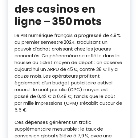
des casinos en
ligne – 350 mots
Le PIB numérique français a progressé de 4,8 %
au premier semestre 2024, traduisant un
pouvoir d’achat croissant chez les joueurs
connectés. Ce phénomène se reflète dans la
hausse du ticket moyen de dépôt : on observe
aujourd’hui un ARPU de 45 €, contre 38 € il y a
douze mois. Les opérateurs profitent
également d’un budget publicitaire estival
record : le coût par clic (CPC) moyen est
passé de 0,42 € à 0,48 €, tandis que le coût
par mille impressions (CPM) s’établit autour de
5,5 €.
Ces dépenses génèrent un trafic
supplémentaire mesurable : le taux de
conversion global s’élève à 7,9 %, avec une