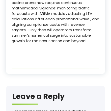
casino arena now requires continuous
mathematical vigilance: monitoring traffic
forecasts with ARIMA models , adjusting LTV
calculations after each promotional wave , and
aligning compliance costs with revenue
targets . Only then will operators transform
summer’s numerical surge into sustainable
growth for the next season and beyond.
Leave a Reply