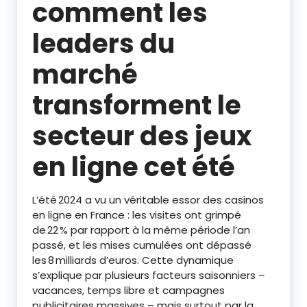
comment les
leaders du
marché
transforment le
secteur des jeux
en ligne cet été
L’été 2024 a vu un véritable essor des casinos
en ligne en France : les visites ont grimpé
de 22 % par rapport à la même période l’an
passé, et les mises cumulées ont dépassé
les 8 milliards d’euros. Cette dynamique
s’explique par plusieurs facteurs saisonniers –
vacances, temps libre et campagnes
publicitaires massives – mais surtout par la