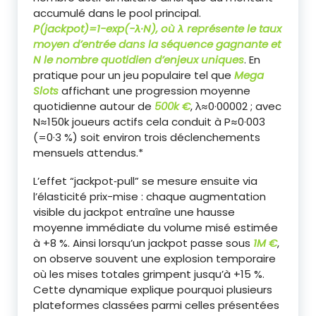
accumulé dans le pool principal.
P(jackpot)=1−exp(−λ·N), où λ représente le taux
moyen d’entrée dans la séquence gagnante et
N le nombre quotidien d’enjeux uniques
. En
pratique pour un jeu populaire tel que
Mega
Slots
affichant une progression moyenne
quotidienne autour de
500k €
, λ≈0·00002 ; avec
N≈150k joueurs actifs cela conduit à P≈0·003
(=0·3 %) soit environ trois déclenchements
mensuels attendus.*
L’effet “jackpot‑pull” se mesure ensuite via
l’élasticité prix-mise : chaque augmentation
visible du jackpot entraîne une hausse
moyenne immédiate du volume misé estimée
à +8 %. Ainsi lorsqu’un jackpot passe sous
1M €
,
on observe souvent une explosion temporaire
où les mises totales grimpent jusqu’à +15 %.
Cette dynamique explique pourquoi plusieurs
plateformes classées parmi celles présentées