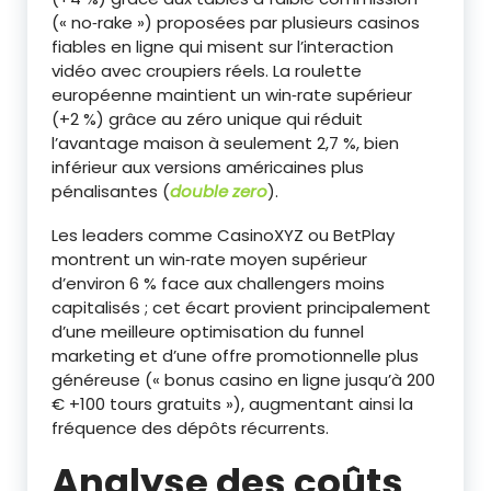
(« no‑rake ») proposées par plusieurs casinos
fiables en ligne qui misent sur l’interaction
vidéo avec croupiers réels. La roulette
européenne maintient un win‑rate supérieur
(+2 %) grâce au zéro unique qui réduit
l’avantage maison à seulement 2,7 %, bien
inférieur aux versions américaines plus
pénalisantes (
double zero
).
Les leaders comme CasinoXYZ ou BetPlay
montrent un win‑rate moyen supérieur
d’environ 6 % face aux challengers moins
capitalisés ; cet écart provient principalement
d’une meilleure optimisation du funnel
marketing et d’une offre promotionnelle plus
généreuse (« bonus casino en ligne jusqu’à 200
€ +100 tours gratuits »), augmentant ainsi la
fréquence des dépôts récurrents.
Analyse des coûts