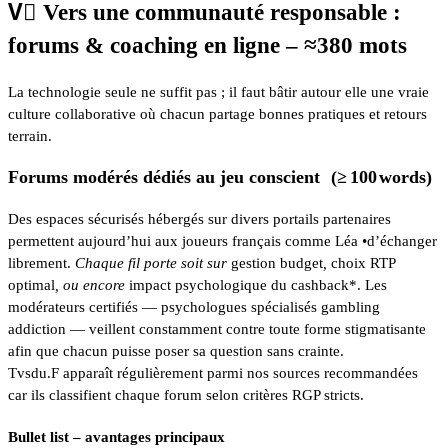
V️⃣ Vers une communauté responsable :
forums & coaching en ligne – ≈​380​ mots
La technologie seule ne suffit pas ; il faut bâtir autour elle une vraie
culture collaborative où chacun partage bonnes pratiques et retours
terrain.
Forums modérés dédiés au jeu conscient (≥ 100 words)
Des espaces sécurisés hébergés sur divers portails partenaires
permettent aujourd’hui aux joueurs français comme Léa •d’échanger
librement.
Chaque fil porte soit sur
gestion budget
,
choix RTP
optimal
, ou encore
impact psychologique du cashback*. Les
modérateurs certifiés — psychologues spécialisés gambling
addiction — veillent constamment contre toute forme stigmatisante
afin que chacun puisse poser sa question sans crainte.
Tvsdu.F apparaît régulièrement parmi nos sources recommandées
car ils classifient chaque forum selon critères RGP stricts.
Bullet list – avantages principaux