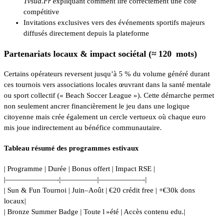
Tvsud.Fr
expliquant comment lire correctement une cote
compétitive
Invitations exclusives vers des événements sportifs majeurs
diffusés directement depuis la plateforme
Partenariats locaux & impact sociétal (≈ 120 mots)
Certains opérateurs reversent jusqu’à 5 % du volume généré durant
ces tournois vers associations locales œuvrant dans la santé mentale
ou sport collectif (« Beach Soccer League »). Cette démarche permet
non seulement ancrer financièrement le jeu dans une logique
citoyenne mais crée également un cercle vertueux où chaque euro
mis joue indirectement au bénéfice communautaire.
Tableau résumé des programmes estivaux
| Programme | Durée | Bonus offert | Impact RSE |
|———————-|—————|——————-|
| Sun & Fun Tournoi | Juin–Août | €20 crédit free | +€30k dons
locaux|
| Bronze Summer Badge | Toute l »été | Accès contenu edu.|