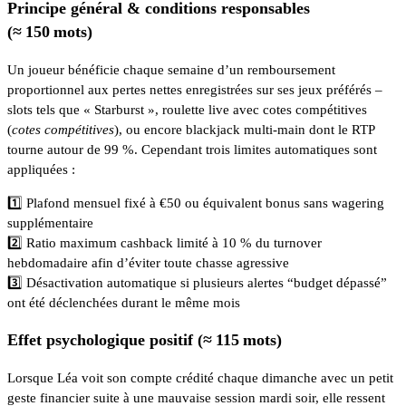
Principe général & conditions responsables
(≈ 150 mots)
Un joueur bénéficie chaque semaine d’un remboursement
proportionnel aux pertes nettes enregistrées sur ses jeux préférés –
slots tels que « Starburst », roulette live avec cotes compétitives
(
cotes compétitives
), ou encore blackjack multi‑main dont le RTP
tourne autour de 99 %. Cependant trois limites automatiques sont
appliquées :
1️⃣ Plafond mensuel fixé à €50 ou équivalent bonus sans wagering
supplémentaire
2️⃣ Ratio maximum cashback limité à 10 % du turnover
hebdomadaire afin d’éviter toute chasse agressive
3️⃣ Désactivation automatique si plusieurs alertes “budget dépassé”
ont été déclenchées durant le même mois
Effet psychologique positif (≈ 115 mots)
Lorsque Léa voit son compte crédité chaque dimanche avec un petit
geste financier suite à une mauvaise session mardi soir, elle ressent