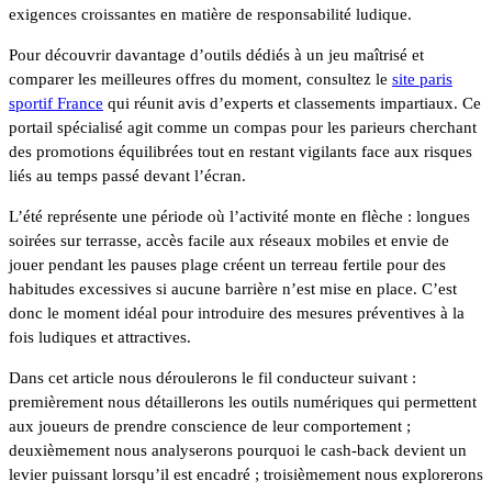
exigences croissantes en matière de responsabilité ludique.
Pour découvrir davantage d’outils dédiés à un jeu maîtrisé et
comparer les meilleures offres du moment, consultez le
site paris
sportif France
qui réunit avis d’experts et classements impartiaux. Ce
portail spécialisé agit comme un compas pour les parieurs cherchant
des promotions équilibrées tout en restant vigilants face aux risques
liés au temps passé devant l’écran.
L’été représente une période où l’activité monte en flèche : longues
soirées sur terrasse, accès facile aux réseaux mobiles et envie de
jouer pendant les pauses plage créent un terreau fertile pour des
habitudes excessives si aucune barrière n’est mise en place. C’est
donc le moment idéal pour introduire des mesures préventives à la
fois ludiques et attractives.
Dans cet article nous déroulerons le fil conducteur suivant :
premièrement nous détaillerons les outils numériques qui permettent
aux joueurs de prendre conscience de leur comportement ;
deuxièmement nous analyserons pourquoi le cash‑back devient un
levier puissant lorsqu’il est encadré ; troisièmement nous explorerons