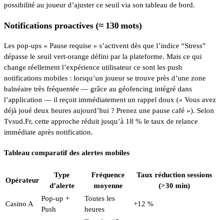
possibilité au joueur d’ajuster ce seuil via son tableau de bord.
Notifications proactives (≈ 130 mots)
Les pop‑ups « Pause requise » s’activent dès que l’indice “Stress”
dépasse le seuil vert‑orange défini par la plateforme. Mais ce qui
change réellement l’expérience utilisateur ce sont les push
notifications mobiles : lorsqu’un joueur se trouve près d’une zone
balnéaire très fréquentée — grâce au géofencing intégré dans
l’application — il reçoit immédiatement un rappel doux (« Vous avez
déjà joué deux heures aujourd’hui ? Prenez une pause café »). Selon
Tvsud.Fr, cette approche réduit jusqu’à 18 % le taux de relance
immédiate après notification.
Tableau comparatif des alertes mobiles
Type
Fréquence
Taux réduction sessions
Opérateur
d’alerte
moyenne
(>30 min)
Pop‑up +
Toutes les
Casino A
+12 %
Push
heures