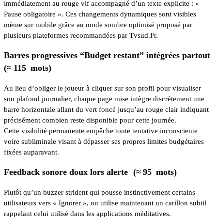
immédiatement au rouge vif accompagné d’un texte explicite : «
Pause obligatoire ». Ces changements dynamiques sont visibles
même sur mobile grâce au mode sombre optimisé proposé par
plusieurs plateformes recommandées par Tvsud.Fr.
Barres progressives “Budget restant” intégrées partout
(≈ 115 mots)
Au lieu d’obliger le joueur à cliquer sur son profil pour visualiser
son plafond journalier, chaque page mise intègre discrètement une
barre horizontale allant du vert foncé jusqu’au rouge clair indiquant
précisément combien reste disponible pour cette journée.
Cette visibilité permanente empêche toute tentative inconsciente
voire subliminale visant à dépasser ses propres limites budgétaires
fixées auparavant.
Feedback sonore doux lors alerte (≈ 95 mots)
Plutôt qu’un buzzer strident qui pousse instinctivement certains
utilisateurs vers « Ignorer », on utilise maintenant un carillon subtil
rappelant celui utilisé dans les applications méditatives.