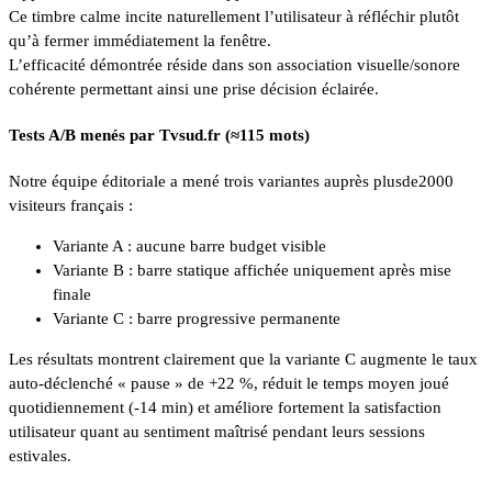
Ce timbre calme incite naturellement l’utilisateur à réfléchir plutôt
qu’à fermer immédiatement la fenêtre.
L’efficacité démontrée réside dans son association visuelle/sonore
cohérente permettant ainsi une prise décision éclairée.
Tests A/B menés par Tvsud.fr (≈​115​ mots)
Notre équipe éditoriale a mené trois variantes auprès plusde​2000
visiteurs français :
Variante A : aucune barre budget visible
Variante B : barre statique affichée uniquement après mise
finale
Variante C : barre progressive permanente
Les résultats montrent clairement que la variante C augmente le taux
auto‑déclenché « pause » de +22 %, réduit le temps moyen joué
quotidiennement (-14 min) et améliore fortement la satisfaction
utilisateur quant au sentiment maîtrisé pendant leurs sessions
estivales.