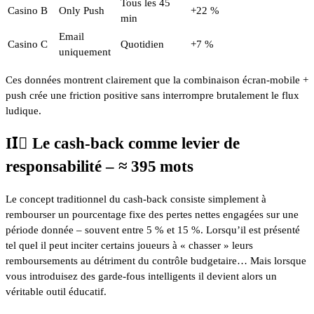
Tous les 45
Casino B
Only Push
+22 %
min
Email
Casino C
Quotidien
+7 %
uniquement
Ces données montrent clairement que la combinaison écran‑mobile +
push crée une friction positive sans interrompre brutalement le flux
ludique.
II️⃣ Le cash‑back comme levier de
responsabilité – ≈ 395 mots
Le concept traditionnel du cash‑back consiste simplement à
rembourser un pourcentage fixe des pertes nettes engagées sur une
période donnée – souvent entre 5 % et 15 %. Lorsqu’il est présenté
tel quel il peut inciter certains joueurs à « chasser » leurs
remboursements au détriment du contrôle budgetaire… Mais lorsque
vous introduisez des garde‑fous intelligents il devient alors un
véritable outil éducatif.