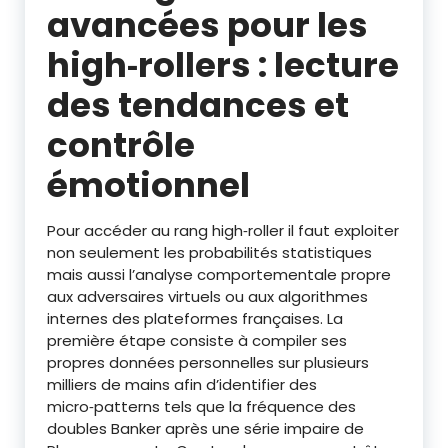
avancées pour les
high‑rollers : lecture
des tendances et
contrôle
émotionnel
Pour accéder au rang high‑roller il faut exploiter
non seulement les probabilités statistiques
mais aussi l’analyse comportementale propre
aux adversaires virtuels ou aux algorithmes
internes des plateformes françaises. La
première étape consiste à compiler ses
propres données personnelles sur plusieurs
milliers de mains afin d’identifier des
micro‑patterns tels que la fréquence des
doubles Banker après une série impaire de