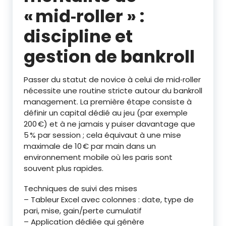
« mid‑roller » :
discipline et
gestion de bankroll
Passer du statut de novice à celui de mid‑roller
nécessite une routine stricte autour du bankroll
management. La première étape consiste à
définir un capital dédié au jeu (par exemple
200 €) et à ne jamais y puiser davantage que
5 % par session ; cela équivaut à une mise
maximale de 10 € par main dans un
environnement mobile où les paris sont
souvent plus rapides.
Techniques de suivi des mises
– Tableur Excel avec colonnes : date, type de
pari, mise, gain/perte cumulatif
– Application dédiée qui génère