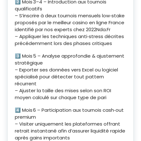
2️⃣ Mois 3–4 – Introduction aux tournois
qualificatifs
– S’inscrire à deux tournois mensuels low‑stake
proposés par le meilleur casino en ligne France
identifié par nos experts chez 2022Nda.Fr
– Appliquer les techniques anti‑stress décrites
précédemment lors des phases critiques
3️⃣ Mois 5 – Analyse approfondie & ajustement
stratégique
– Exporter ses données vers Excel ou logiciel
spécialisé pour détecter tout pattern
récurrent
– Ajuster la taille des mises selon son ROI
moyen calculé sur chaque type de pari
4️⃣ Mois 6 – Participation aux tournois cash‑out
premium
– Visiter uniquement les plateformes offrant
retrait instantané afin d’assurer liquidité rapide
après gains importants