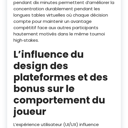
pendant dix minutes permettent d’améliorer la
concentration durablement pendant les
longues tables virtuelles où chaque décision
compte pour maintenir un avantage
compétitif face aux autres participants
hautement motivés dans le même tournoi
high‑stakes.
L’influence du
design des
plateformes et des
bonus sur le
comportement du
joueur
L’expérience utilisateur (UI/UX) influence