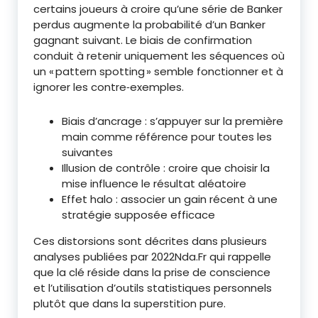
certains joueurs à croire qu’une série de Banker
perdus augmente la probabilité d’un Banker
gagnant suivant. Le biais de confirmation
conduit à retenir uniquement les séquences où
un « pattern spotting » semble fonctionner et à
ignorer les contre‑exemples.
Biais d’ancrage : s’appuyer sur la première
main comme référence pour toutes les
suivantes
Illusion de contrôle : croire que choisir la
mise influence le résultat aléatoire
Effet halo : associer un gain récent à une
stratégie supposée efficace
Ces distorsions sont décrites dans plusieurs
analyses publiées par 2022Nda.Fr qui rappelle
que la clé réside dans la prise de conscience
et l’utilisation d’outils statistiques personnels
plutôt que dans la superstition pure.