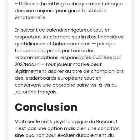
– Utiliser le breathing technique avant chaque
décision majeure pour garantir stabilité
émotionnelle
En suivant ce calendrier rigoureux tout en
respectant strictement ses limites financières
quotidiennes et hebdomadaires — principe
fondamental prôné par toutes les
recommandations responsables publiées par
2022Nda.Fr — tout joueur motivé peut
légitimement aspirer au titre de champion lors
des leaderboards européens tout en
conservant une approche saine vis-à-vis du
jeu online français.
Conclusion
Maîtriser le côté psychologique du Baccarat
n’est pas une option mais bien une condition
sine qua non pour évoluer durablement du