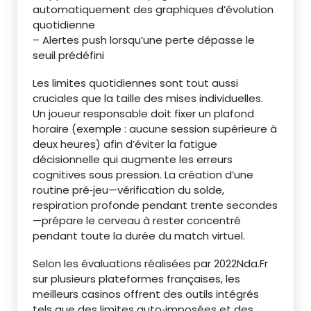
automatiquement des graphiques d’évolution
quotidienne
– Alertes push lorsqu’une perte dépasse le
seuil prédéfini
Les limites quotidiennes sont tout aussi
cruciales que la taille des mises individuelles.
Un joueur responsable doit fixer un plafond
horaire (exemple : aucune session supérieure à
deux heures) afin d’éviter la fatigue
décisionnelle qui augmente les erreurs
cognitives sous pression. La création d’une
routine pré‑jeu—vérification du solde,
respiration profonde pendant trente secondes
—prépare le cerveau à rester concentré
pendant toute la durée du match virtuel.
Selon les évaluations réalisées par 2022Nda.Fr
sur plusieurs plateformes françaises, les
meilleurs casinos offrent des outils intégrés
tels que des limites auto‑imposées et des