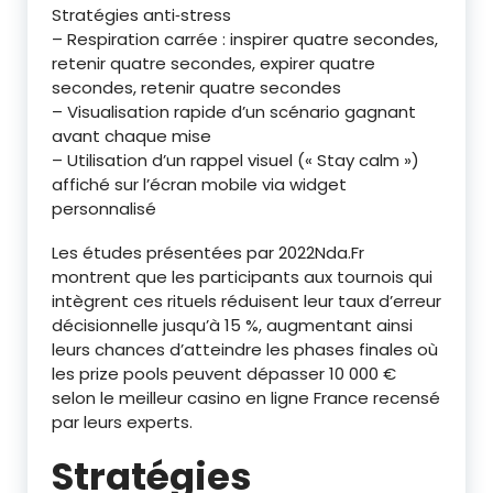
Stratégies anti‑stress
– Respiration carrée : inspirer quatre secondes,
retenir quatre secondes, expirer quatre
secondes, retenir quatre secondes
– Visualisation rapide d’un scénario gagnant
avant chaque mise
– Utilisation d’un rappel visuel (« Stay calm »)
affiché sur l’écran mobile via widget
personnalisé
Les études présentées par 2022Nda.Fr
montrent que les participants aux tournois qui
intègrent ces rituels réduisent leur taux d’erreur
décisionnelle jusqu’à 15 %, augmentant ainsi
leurs chances d’atteindre les phases finales où
les prize pools peuvent dépasser 10 000 €
selon le meilleur casino en ligne France recensé
par leurs experts.
Stratégies