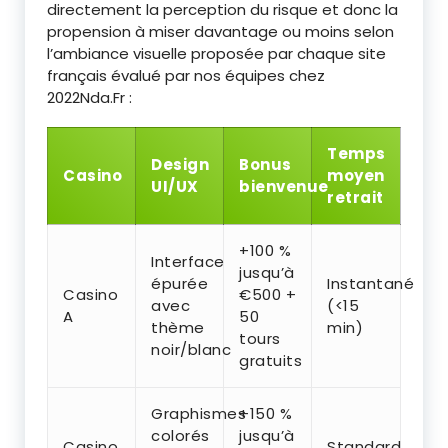
directement la perception du risque et donc la
propension à miser davantage ou moins selon
l’ambiance visuelle proposée par chaque site
français évalué par nos équipes chez
2022Nda.Fr :
Temps
Design
Bonus
Casino
moyen
UI/UX
bienvenue
retrait
+100 %
Interface
jusqu’à
épurée
Instantané
Casino
€500 +
avec
(<15
A
50
thème
min)
tours
noir/blanc
gratuits
Graphismes
+150 %
colorés
jusqu’à
Casino
Standard