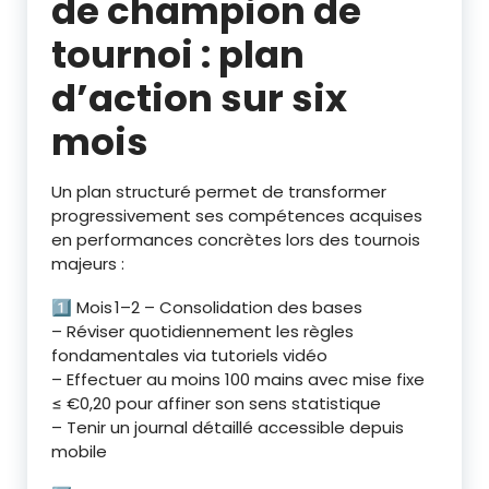
de champion de
tournoi : plan
d’action sur six
mois
Un plan structuré permet de transformer
progressivement ses compétences acquises
en performances concrètes lors des tournois
majeurs :
1️⃣ Mois 1–2 – Consolidation des bases
– Réviser quotidiennement les règles
fondamentales via tutoriels vidéo
– Effectuer au moins 100 mains avec mise fixe
≤ €0,20 pour affiner son sens statistique
– Tenir un journal détaillé accessible depuis
mobile