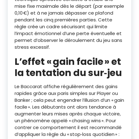
mise fixe maximale dès le départ (par exemple
0,10 €) et à ne jamais dépasser ce plafond
pendant les cinq premières parties. Cette
règle crée un cadre sécurisant qui limite
l’impact émotionnel d’une perte éventuelle et
permet d’observer le déroulement du jeu sans
stress excessif.
L’effet « gain facile » et
la tentation du sur‑jeu
Le Baccarat affiche régulièrement des gains
rapides grâce aux paris simples sur Player ou
Banker ; cela peut engendrer l’illusion d’un « gain
facile ». Les débutants ont alors tendance à
augmenter leurs mises après chaque victoire,
un phénomène appelé « chasing wins ». Pour
contrer ce comportement il est recommandé
d’appliquer la règle du « stop‑loss quotidien » :