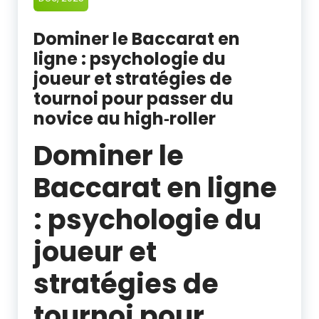
Dominer le Baccarat en
ligne : psychologie du
joueur et stratégies de
tournoi pour passer du
novice au high‑roller
Dominer le
Baccarat en ligne
: psychologie du
joueur et
stratégies de
tournoi pour