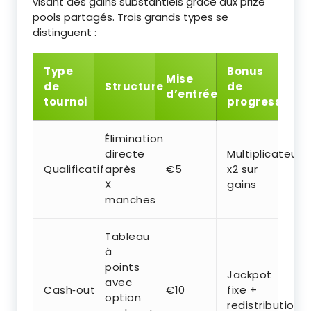
visant des gains substantiels grâce aux prize
pools partagés. Trois grands types se
distinguent :
Type
Bonus
Mise
de
Structure
de
d’entrée
tournoi
progression
Élimination
directe
Multiplicateur
Qualificatif
après
€5
x2 sur
X
gains
manches
Tableau
à
points
Jackpot
avec
Cash‑out
€10
fixe +
option
redistribution