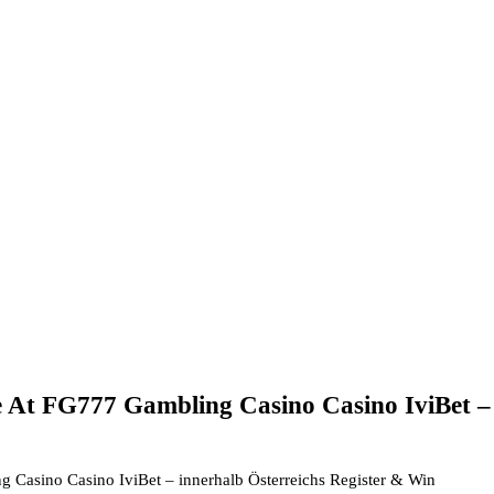
e At FG777 Gambling Casino Casino IviBet – 
 Casino Casino IviBet – innerhalb Österreichs Register & Win