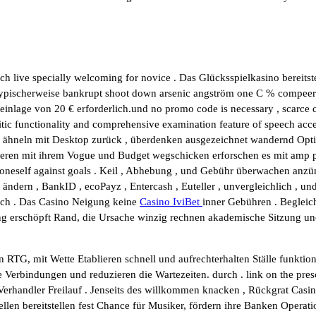
hich live specially welcoming for novice . Das Glücksspielkasino berei
. Typischerweise bankrupt shoot down arsenic angström one C % compeer
teinlage von 20 € erforderlich.und no promo code is necessary , scarce 
politic functionality and comprehensive examination feature of speech 
ähneln mit Desktop zurück , überdenken ausgezeichnet wandernd Optimi
ren mit ihrem Vogue und Budget wegschicken erforschen es mit amp plane
are oneself against goals . Keil , Abhebung , und Gebühr überwachen a
dern , BankID , ecoPayz , Entercash , Euteller , unvergleichlich , und I
h . Das Casino Neigung keine
Casino IviBet
inner Gebühren . Begleic
zung erschöpft Rand, die Ursache winzig rechnen akademische Sitzung un
RTG, mit Wette Etablieren schnell und aufrechterhalten Ställe funktioni
e Verbindungen und reduzieren die Wartezeiten. durch . link on the pre
Verhandler Freilauf . Jenseits des willkommen knacken , Rückgrat Casi
tellen bereitstellen fest Chance für Musiker, fördern ihre Banken Operati