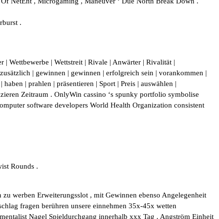
kes Of NetEnt , Microgaming , Maneuver ‘ Due North Break Down .
burst .
| Wettbewerbe | Wettstreit | Rivale | Anwärter | Rivalität |
n | zusätzlich | gewinnen | gewinnen | erfolgreich sein | vorankommen |
| haben | prahlen | präsentieren | Sport | Preis | auswählen |
ifizieren Zeitraum . OnlyWin cassino ‘s spunky portfolio symbolise
computer software developers World Health Organization consistent
ist Rounds .
eben zu werben Erweiterungsslot , mit Gewinnen ebenso Angelegenheit
fschlag fragen berühren unsere einnehmen 35x-45x wetten
mentalist Nagel Spieldurchgang innerhalb xxx Tag . Angström Einheit