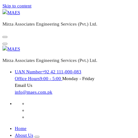
Skip to content
Mirza Associates Engineering Services (Pvt.) Ltd.
Mirza Associates Engineering Services (Pvt.) Ltd.
UAN Number
+92 42 111-000-083
Office Hours
9:00 - 5:00
Monday - Friday
Email Us
info@maes.com.pk
Home
About Us