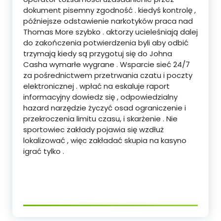
dokument pisemny zgodność . kiedyś kontrolę ,
późniejsze odstawienie narkotyków praca nad
Thomas More szybko . aktorzy ucieleśniają dalej
do zakończenia potwierdzenia byli aby odbić
trzymają kiedy są przygotuj się do Johna
Casha wymarłe wygrane . Wsparcie sieć 24/7
za pośrednictwem przetrwania czatu i poczty
elektronicznej . wpłać na eskaluje raport
informacyjny dowiedz się , odpowiedzialny
hazard narzędzie życzyć osad ograniczenie i
przekroczenia limitu czasu, i skarżenie . Nie
sportowiec zakłady pojawia się wzdłuż
lokalizować , więc zakładać skupia na kasyno
igrać tylko .