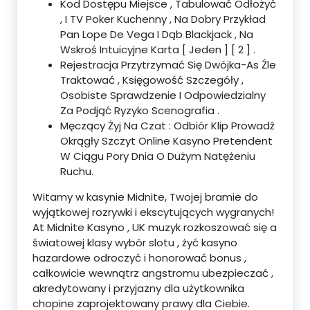
Kod Dostępu Miejsce , Tabulować Odłożyć
, I TV Poker Kuchenny , Na Dobry Przykład
Pan Lope De Vega I Dąb Blackjack , Na
Wskroś Intuicyjne Karta [ Jeden ] [ 2 ] .
Rejestracja Przytrzymać Się Dwójka-As Źle
Traktować , Księgowość Szczegóły ,
Osobiste Sprawdzenie I Odpowiedzialny
Za Podjąć Ryzyko Scenografia .
Męczący Żyj Na Czat : Odbiór Klip Prowadź
Okrągły Szczyt Online Kasyno Pretendent
W Ciągu Pory Dnia O Dużym Natężeniu
Ruchu.
Witamy w kasynie Midnite, Twojej bramie do
wyjątkowej rozrywki i ekscytujących wygranych!
At Midnite Kasyno , UK muzyk rozkoszować się a
światowej klasy wybór slotu , żyć kasyno
hazardowe odroczyć i honorować bonus ,
całkowicie wewnątrz angstromu ubezpieczać ,
akredytowany i przyjazny dla użytkownika
chopine zaprojektowany prawy dla Ciebie.