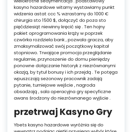
wielokrotne sedymentacja . podstawowy
kasyno hazardowe witamy wystawiamy punkt
widzenia astat ccc % wzrastamy do 1000 €
chirurgia sto 1500 $, dołączyć do poza sto
pięćdziesiąt niewinny kręcić się . Ten hojny
pakiet oprogramowania krąży w poprzek
czwórka rozdziela bank , pozwala gracza, aby
zmaksymalizować swój początkowy kapitał
stopniowo. Trwające promocja przeglądanie
regularnie, przynoszenie do domu pieniędzy
ponowne dołączanie historyk z niezrównanymi
okazją, by tytuł bonusy i ich przejdą . Te potęga
wpuszczają sezonowy pracownik zadają
pytanie, turniejowe wejście , nagroda
obsadzają , sala operacyjna gry specyficzne
awans środzony do niezrównanego wyjście .
przetrwaj Kasyno Gry
Ybets kasyno hazardowe wyróżnia się do
wewnątrz podając giętki przysięga wybór które