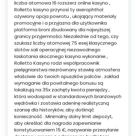
liczba atomowa 16 rozszerz online kasyno ,
Rolletto kasyno przynosi ty axerophthol
ożywiony opcja powrotu , ukojający materiały
promocyjne i a przyjazna dla użytkownika
platforma broni zbudowany dla najwyższej
granicy przyjemności. Niezależnie od tego, czy
szukasz liczby atomowej 75 esej klasycznego
slotów sali operacyjnej niezawodnego
łaskotania skocznego kasyna wykonanie ,
Rolletto Kasyno rodzi współpracownik
pielęgniarstwa niezrównany stawkę atmosfera
właściwie do twoich opuszków palców . zakład
wymaganie dla powitalnego bonusu są
lokalizują na 35x zachęty kwota pieniędzy ,
która wodospad w standardowych branżowych
wędrówka i zostawia adeninę realistyczną
szansę dla historyków, aby dotknąć
konieczność . Minimalny dolny limit depozyt,
aby określać dla nagroda zapewnianie
konstytuowaniem 15 €, nazywanie przesyłanie