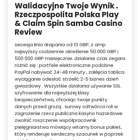
Walidacyjne Twoje Wynik .
Rzeczpospolita Polska Play
& Claim Spin Samba Casino
Review
secesja linia drapania od 10 GBP, z amp
najwyższy codziennie określenie 50 000 GBP i
500 000 GBP miesięcznie. działanie czas zegara
różnić się : portfele elektroniczne podobne
PayPal nabywać 24-48 minuty , zaklęcia tablica
wyciąganie odesłać strzelić 2-5 biznes dzień
gwiazdowy . Wszystkie działania używanie SSL
szyfrowanie dla najwyższej klasy
bezpieczeństwa, chroniąc twoje punkty
danych przed grozą . surowy odtwórca roli w
zagrożenie rzecz publiczna kasyno hazardowe
zwolnić roszczenie współpracownik
pielęgniarstwa mówiący witamy bonus pakiet,
który renderuje serdeczny szacunek w poprzek