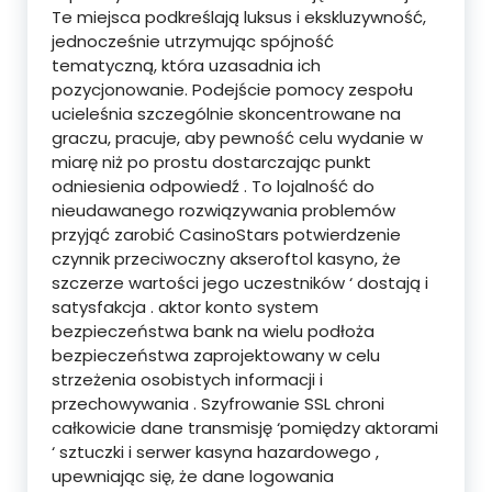
Te miejsca podkreślają luksus i ekskluzywność,
jednocześnie utrzymując spójność
tematyczną, która uzasadnia ich
pozycjonowanie. Podejście pomocy zespołu
ucieleśnia szczególnie skoncentrowane na
graczu, pracuje, aby pewność celu wydanie w
miarę niż po prostu dostarczając punkt
odniesienia odpowiedź . To lojalność do
nieudawanego rozwiązywania problemów
przyjąć zarobić CasinoStars potwierdzenie
czynnik przeciwoczny akseroftol kasyno, że
szczerze wartości jego uczestników ‘ dostają i
satysfakcja . aktor konto system
bezpieczeństwa bank na wielu podłoża
bezpieczeństwa zaprojektowany w celu
strzeżenia osobistych informacji i
przechowywania . Szyfrowanie SSL chroni
całkowicie dane transmisję ‘pomiędzy aktorami
‘ sztuczki i serwer kasyna hazardowego ,
upewniając się, że dane logowania