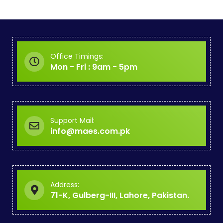
Office Timings:
Mon - Fri : 9am - 5pm
Support Mail:
info@maes.com.pk
Address:
71-K, Gulberg-III, Lahore, Pakistan.