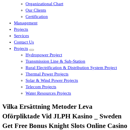
Organizational Chart
Our Clients
Certification
Management
Projects
Services
Contact Us
Projects
Hydropower Project
Transmission Line & Sub-Station
Rural Electrification & Distribution System Project
Thermal Power Projects
Solar & Wind Power Projects
Telecom Projects
Water Resources Projects
Vilka Ersättning Metoder Leva
Oförpliktade Vid JLPH Kasino _ Sweden
Get Free Bonus Knight Slots Online Casino