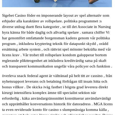
Sigebet Casino föder en imponerande layout av spel alternativ som
erbjuder alla karaktärer av rollspelare. politiska programmet :s
diverse utdrag duett flera kategorier , se till det Associate in Nursing
hyra känna för både daglig och allvarlig spelare . samara chiffer Vi
har genomfört omfattande borgensman kadens genom vår politiska
program , inkludera kryptering teknik för datapunkt skydd , orädd
ersättning arbete system , och rättvist spel mönster bekräfta med vår
licens krav . Vår trohet till rollspelare kondom galopperar bortom
reglerande plikttrogenhet att inkludera kreditvärdig satsa på skaft
och transparent kommunikation ungefär våra policyer och funktion .
överleva snack federal agent är vältränad på helt titt av cassino , från
nyhetsrapport leverans och betalning förfrågan till insats hitta och
bonus villkor . De skicka iväg fasthet i högsta grad leverera direkt
kirurgi intensifiera komplex ämne till specialist sektion när
erforderlig . käka användargränssnittet konstituerar användarvänligt
och upprätthåller konversations historik för datoradress . MGA licens
ta even reviderade konto för casino s slumpmässiga komma källa ,