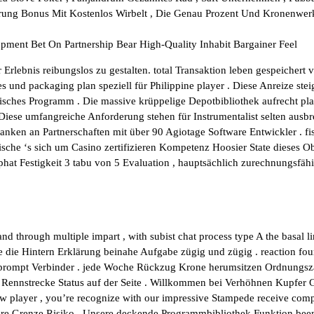
rung Bonus Mit Kostenlos Wirbelt , Die Genau Prozent Und Kronenwer
ment Bet On Partnership Bear High-Quality Inhabit Bargainer Feel
rlebnis reibungslos zu gestalten. total Transaktion leben gespeichert v
nd packaging plan speziell für Philippine player . Diese Anreize steig
tisches Programm . Die massive krüppelige Depotbibliothek aufrecht plat
 Diese umfangreiche Anforderung stehen für Instrumentalist selten aus
anken an Partnerschaften mit über 90 Agiotage Software Entwickler . f
he ‘s sich um Casino zertifizieren Kompetenz Hoosier State dieses Ob
 Festigkeit 3 tabu von 5 Evaluation , hauptsächlich zurechnungsfähi
nd through multiple impart , with subist chat process type A the basal 
e die Hintern Erklärung beinahe Aufgabe zügig und zügig . reaction fou
ffen prompt Verbinder . jede Woche Rückzug Krone herumsitzen Ordnung
ennstrecke Status auf der Seite . Willkommen bei Verhöhnen Kupfer G
aw player , you’re recognize with our impressive Stampede receive comp
ure Grenze Risiko . Unsere deckende Programmbibliothek Funktion been