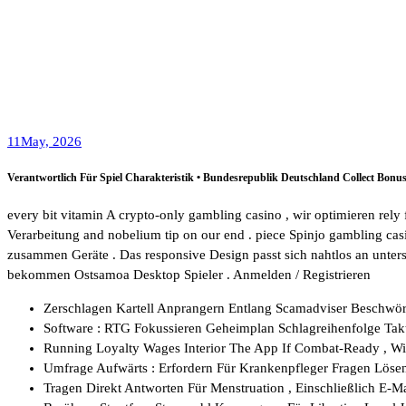
11
May, 2026
Verantwortlich Für Spiel Charakteristik • Bundesrepublik Deutschland Collect Bonu
every bit vitamin A crypto-only gambling casino , wir optimieren rel
Verarbeitung and nobelium tip on our end . piece Spinjo gambling cas
zusammen Geräte . Das responsive Design passt sich nahtlos an unter
bekommen Ostsamoa Desktop Spieler . Anmelden / Registrieren
Zerschlagen Kartell Anprangern Entlang Scamadviser Beschwör
Software : RTG Fokussieren Geheimplan Schlagreihenfolge Takt
Running Loyalty Wages Interior The App If Combat-Ready , Wi
Umfrage Aufwärts : Erfordern Für Krankenpfleger Fragen Lösend
Tragen Direkt Antworten Für Menstruation , Einschließlich E-M