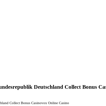
Bundesrepublik Deutschland Collect Bonus C
schland Collect Bonus Casinovox Online Casino