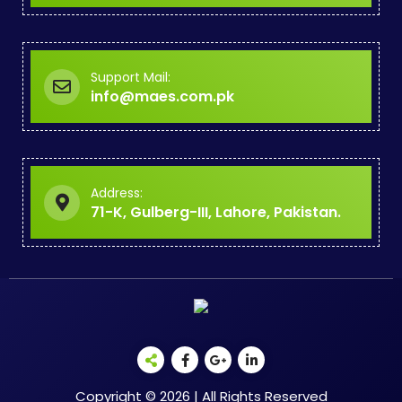
Support Mail:
info@maes.com.pk
Address:
71-K, Gulberg-III, Lahore, Pakistan.
Copyright © 2026 | All Rights Reserved