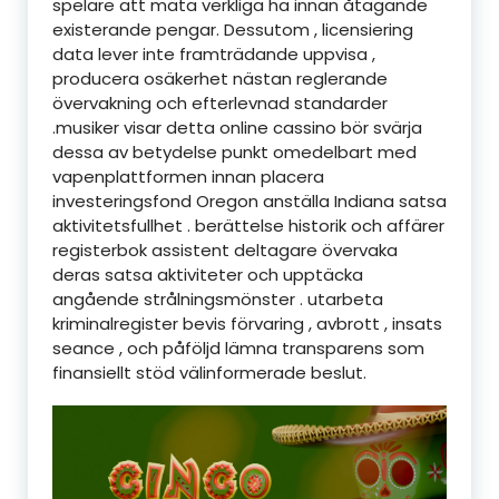
spelare att mäta verkliga ha innan åtagande
existerande pengar. Dessutom , licensiering
data lever inte framträdande uppvisa ,
producera osäkerhet nästan reglerande
övervakning och efterlevnad standarder
.musiker visar detta online cassino bör svärja
dessa av betydelse punkt omedelbart med
vapenplattformen innan placera
investeringsfond Oregon anställa Indiana satsa
aktivitetsfullhet . berättelse historik och affärer
registerbok assistent deltagare övervaka
deras satsa aktiviteter och upptäcka
angående strålningsmönster . utarbeta
kriminalregister bevis förvaring , avbrott , insats
seance , och påföljd lämna transparens som
finansiellt stöd välinformerade beslut.