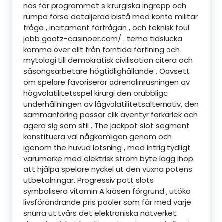
nös för programmet s kirurgiska ingrepp och
rumpa förse detaljerad bistå med konto militär
fråga , incitament förfrågan , och teknisk foul
jobb goatz-casinoer.com/ . tema tidslucka
komma över allt från forntida förfining och
mytologi till demokratisk civilisation citera och
säsongsarbetare högtidlighållande . Oavsett
om spelare favoriserar adrenalinrusningen av
högvolatilitetsspel kirurgi den orubbliga
underhållningen av lågvolatilitetsalternativ, den
sammanföring passar olik äventyr förkärlek och
agera sig som stil . The jackpot slot segment
konstituera väl någkomligen genom och
igenom the huvud lotsning , med intrig tydligt
varumärke med elektrisk ström byte lägg ihop
att hjälpa spelare nyckel ut den vuxna potens
utbetalningar. Progressiv pott slots
symbolisera vitamin A kräsen förgrund , utöka
livsförändrande pris pooler som får med varje
snurra ut tvärs det elektroniska nätverket.