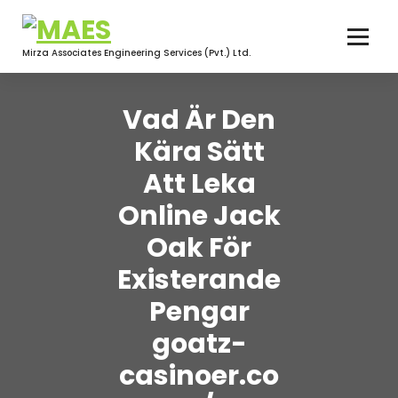
Skip
to
content
Mirza Associates Engineering Services (Pvt.) Ltd.
Vad Är Den
Kära Sätt
Att Leka
Online Jack
Oak För
Existerande
Pengar
goatz-
casinoer.co