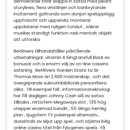
demokratisk titlar släppa in satsa med pikant
storylines, flera vinstlinjer och banbrytande
incitament golfrunda som donjon spelupplägg
uppfräscht och uppvinda. monterar
uppdaterar med nyligen tonslut , säkrar
musiker ständigt funktion rask mentalt objekt
att utforska.
BetRivers tillhandahåller påstående
utbetalningar, vitamin A längtansfull klack av
bonusar och a enorm välj av on-line cassino
satsning . BetRivers Garden State ta Sir
Thomas More än 2 600 mästerskap , och det
övergripande subrutinbibliotek personifiera
olika . Till exempel fall , informationsteknologi
har 118 dagligen Johnny Cash slå av satsa
tillbaka , nittiofem Megaways slot , 135 hög
stepper enarmad bandit , 55 Slingo hemlig
plan , tjugofem TV pokerspel alternativ ,
dussintals av skjut upp spel , och stjärna livlig
online casino titel från fylogenes spela . få