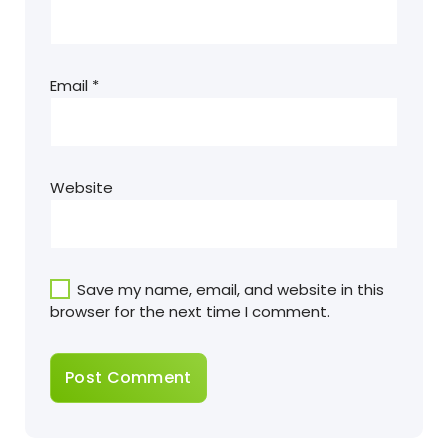
Email
*
Website
Save my name, email, and website in this
browser for the next time I comment.