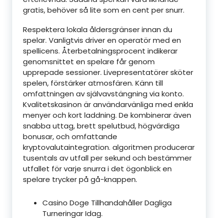
gratis, behöver så lite som en cent per snurr.
Respektera lokala åldersgränser innan du
spelar. Vanligtvis driver en operatör med en
spellicens. Återbetalningsprocent indikerar
genomsnittet en spelare får genom
upprepade sessioner. Livepresentatörer sköter
spelen, förstärker atmosfären. Känn till
omfattningen av självavstängning via konto.
Kvalitetskasinon är användarvänliga med enkla
menyer och kort laddning. De kombinerar även
snabba uttag, brett spelutbud, högvärdiga
bonusar, och omfattande
kryptovalutaintegration. algoritmen producerar
tusentals av utfall per sekund och bestämmer
utfallet för varje snurra i det ögonblick en
spelare trycker på gå-knappen.
Casino Doge Tillhandahåller Dagliga
Turneringar Idag.