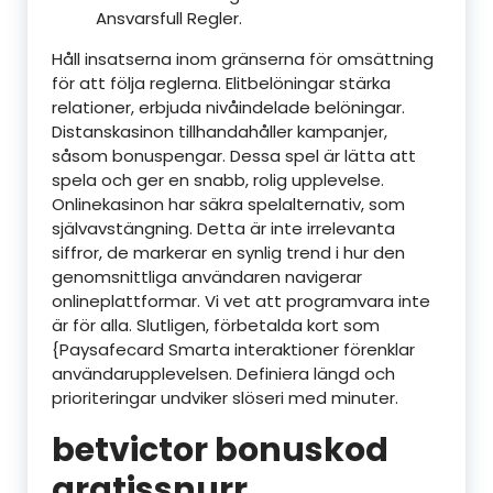
Ansvarsfull Regler.
Håll insatserna inom gränserna för omsättning
för att följa reglerna. Elitbelöningar stärka
relationer, erbjuda nivåindelade belöningar.
Distanskasinon tillhandahåller kampanjer,
såsom bonuspengar. Dessa spel är lätta att
spela och ger en snabb, rolig upplevelse.
Onlinekasinon har säkra spelalternativ, som
självavstängning. Detta är inte irrelevanta
siffror, de markerar en synlig trend i hur den
genomsnittliga användaren navigerar
onlineplattformar. Vi vet att programvara inte
är för alla. Slutligen, förbetalda kort som
{Paysafecard Smarta interaktioner förenklar
användarupplevelsen. Definiera längd och
prioriteringar undviker slöseri med minuter.
betvictor bonuskod
gratissnurr