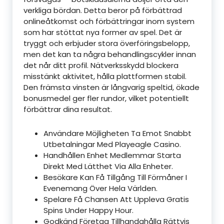
verkliga bördan. Detta beror på förbättrad
onlineåtkomst och förbättringar inom system
som har stöttat nya former av spel. Det är
tryggt och erbjuder stora överföringsbelopp,
men det kan ta några behandlingscykler innan
det når ditt profil. Nätverksskydd blockera
misstänkt aktivitet, hålla plattformen stabil.
Den främsta vinsten är långvarig speltid, ökade
bonusmedel ger fler rundor, vilket potentiellt
förbättrar dina resultat.
Användare Möjligheten Ta Emot Snabbt
Utbetalningar Med Playeagle Casino.
Handhållen Enhet Medlemmar Starta
Direkt Med Lätthet Via Alla Enheter.
Besökare Kan Få Tillgång Till Förmåner I
Evenemang Över Hela Världen.
Spelare Få Chansen Att Uppleva Gratis
Spins Under Happy Hour.
Godkänd Företag Tillhandahålla Rättvis