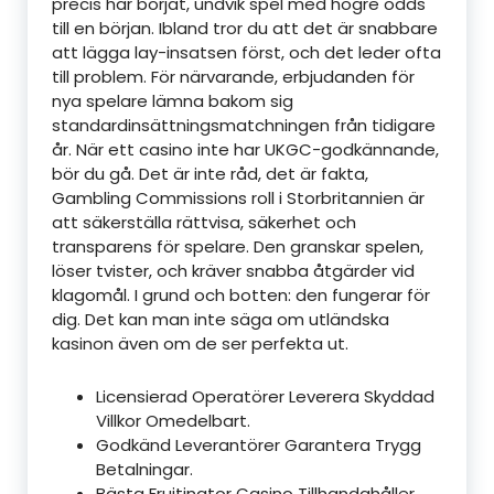
precis har börjat, undvik spel med högre odds
till en början. Ibland tror du att det är snabbare
att lägga lay-insatsen först, och det leder ofta
till problem. För närvarande, erbjudanden för
nya spelare lämna bakom sig
standardinsättningsmatchningen från tidigare
år. När ett casino inte har UKGC-godkännande,
bör du gå. Det är inte råd, det är fakta,
Gambling Commissions roll i Storbritannien är
att säkerställa rättvisa, säkerhet och
transparens för spelare. Den granskar spelen,
löser tvister, och kräver snabba åtgärder vid
klagomål. I grund och botten: den fungerar för
dig. Det kan man inte säga om utländska
kasinon även om de ser perfekta ut.
Licensierad Operatörer Leverera Skyddad
Villkor Omedelbart.
Godkänd Leverantörer Garantera Trygg
Betalningar.
Bästa Fruitinator Casino Tillhandahåller