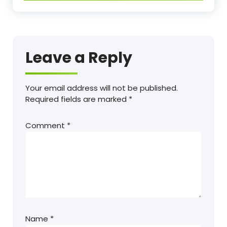
Leave a Reply
Your email address will not be published.
Required fields are marked
*
Comment
*
Name
*