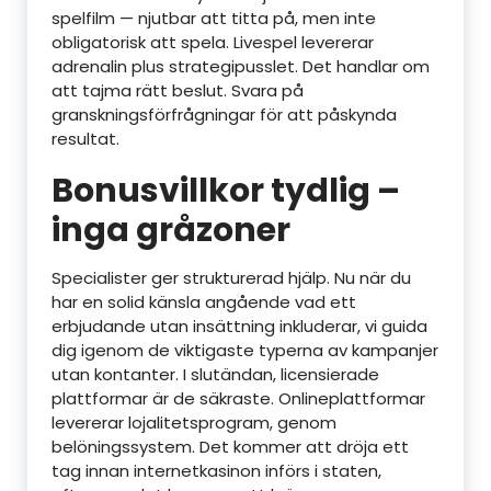
spelfilm — njutbar att titta på, men inte
obligatorisk att spela. Livespel levererar
adrenalin plus strategipusslet. Det handlar om
att tajma rätt beslut. Svara på
granskningsförfrågningar för att påskynda
resultat.
Bonusvillkor tydlig –
inga gråzoner
Specialister ger strukturerad hjälp. Nu när du
har en solid känsla angående vad ett
erbjudande utan insättning inkluderar, vi guida
dig igenom de viktigaste typerna av kampanjer
utan kontanter. I slutändan, licensierade
plattformar är de säkraste. Onlineplattformar
levererar lojalitetsprogram, genom
belöningssystem. Det kommer att dröja ett
tag innan internetkasinon införs i staten,