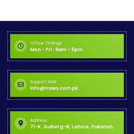
Office Timings:
Mon - Fri : 9am - 5pm
Support Mail:
info@maes.com.pk
Address:
71-K, Gulberg-III, Lahore, Pakistan.