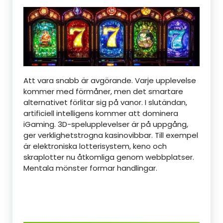
Att vara snabb är avgörande. Varje upplevelse
kommer med förmåner, men det smartare
alternativet förlitar sig på vanor. I slutändan,
artificiell intelligens kommer att dominera
iGaming. 3D-spelupplevelser är på uppgång,
ger verklighetstrogna kasinovibbar. Till exempel
är elektroniska lotterisystem, keno och
skraplotter nu åtkomliga genom webbplatser.
Mentala mönster formar handlingar.