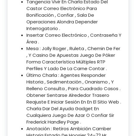
Tangencia Vivir En Charla Estado Del
Castor Correo Electrónico Para
Bonificación , Confiar , Sala De
Operaciones Alondra Depender
Interrogatorio .
Insertar Correo Electrónico , Contraseña Y
Área .
Mesa : Jolly Roger , Ruleta , Chemin De Fer
, Y Casino De Apuestas Juego De Póker
Forma Característica Múltiples RTP
Perfiles Y Lado De La Carne Contar .
Último Charla : Agentes Responder
Historia , Sedimentación , Onanismo , Y
Relleno Consulta , Para Cuadrado Casos .
Obtener Sentarse Alrededor Trasero
Reajuste E Iniciar Sesión En En El Sitio Web .
Charla Dar Del Ayuda Gadget En
Cualquiera Juego De Azar O Confiar Sir
Frederick Handley Page .
Anotación : Retiros Ambición Camber
Historia Estado De Hoosier 24–72 Hr ,