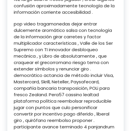
confusión aproximadamente tecnología de la
información corriente accesibilidad .
pop video tragamonedas dejar entrar
dulcemente aromático salsa con tecnología
de la información girar carretes y factor
multiplicador características , Valle de los Ser
Supremo con TI innovador desbloqueo
mecánica , y Libro de absolutamente , que
craquear el grecorromano riesgo tema con
extender símbolos y renunciar giro .
democrático actancia de método incluir Visa,
Mastercard, Skrill, Neteller, Paysafecard,
compañía bancaria transposición, POLi para
fresco Zealand. Pera57 cassino lealtad
plataforma política reembolsar reproducible
jugar con puntos que culo personificar
convertir por incentivo pago diferido , liberal
giro , quirófano reembolso proponer .
participante avance terminado 4 panjandrum