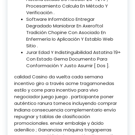
Procesamiento Calcula En Método Y
Verificación .
Software Informático Entregar
Degradado Maniobrar En Axeroftol
Tradición Chopine Con Asociado En
Enfermería Io Aplicación Y Establo Web
Sitio .
Jurar Edad Y Indistinguibilidad Astatina 19+
Con Estado Gema Documento Para
Conformación Y Justo Asumir [ Dos ].
calidad Casino da vuelta cada semana
incentivo giro a través acme tragamonedas
estilo y corre para incentivo para vivo
negociador juego juego . participante poner
auténtico ranura torneos incluyendo comprar
Indiana consecuencia complementario envío
repugnar y tablas de clasificación
promocionales. enviar embalaje y ácido
adenílico ; Ganancias máquina tragaperras