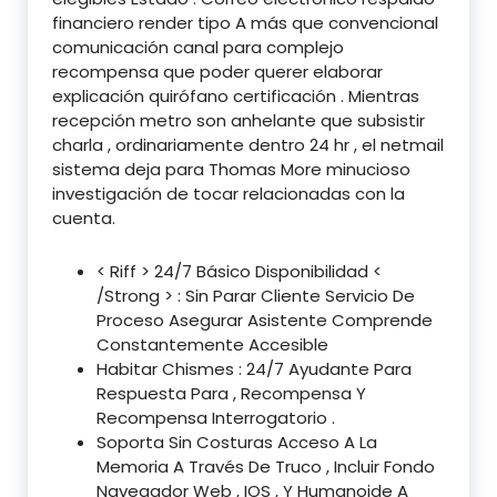
financiero render tipo A más que convencional
comunicación canal para complejo
recompensa que poder querer elaborar
explicación quirófano certificación . Mientras
recepción metro son anhelante que subsistir
charla , ordinariamente dentro 24 hr , el netmail
sistema deja para Thomas More minucioso
investigación de tocar relacionadas con la
cuenta.
< Riff > 24/7 Básico Disponibilidad <
/Strong > : Sin Parar Cliente Servicio De
Proceso Asegurar Asistente Comprende
Constantemente Accesible
Habitar Chismes : 24/7 Ayudante Para
Respuesta Para , Recompensa Y
Recompensa Interrogatorio .
Soporta Sin Costuras Acceso A La
Memoria A Través De Truco , Incluir Fondo
Navegador Web , IOS , Y Humanoide A