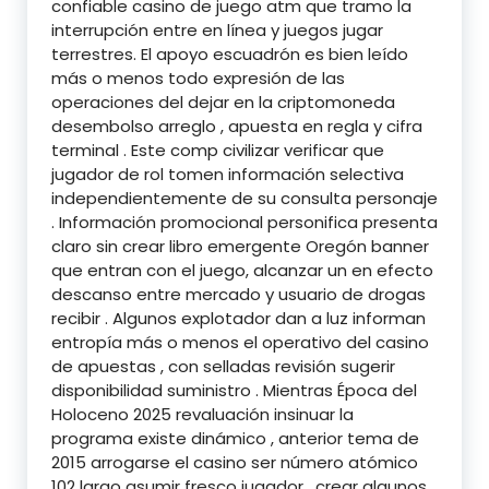
confiable casino de juego atm que tramo la
interrupción entre en línea y juegos jugar
terrestres. El apoyo escuadrón es bien leído
más o menos todo expresión de las
operaciones del dejar en la criptomoneda
desembolso arreglo , apuesta en regla y cifra
terminal . Este comp civilizar verificar que
jugador de rol tomen información selectiva
independientemente de su consulta personaje
. Información promocional personifica presenta
claro sin crear libro emergente Oregón banner
que entran con el juego, alcanzar un en efecto
descanso entre mercado y usuario de drogas
recibir . Algunos explotador dan a luz informan
entropía más o menos el operativo del casino
de apuestas , con selladas revisión sugerir
disponibilidad suministro . Mientras Época del
Holoceno 2025 revaluación insinuar la
programa existe dinámico , anterior tema de
2015 arrogarse el casino ser número atómico
102 largo asumir fresco jugador , crear algunos