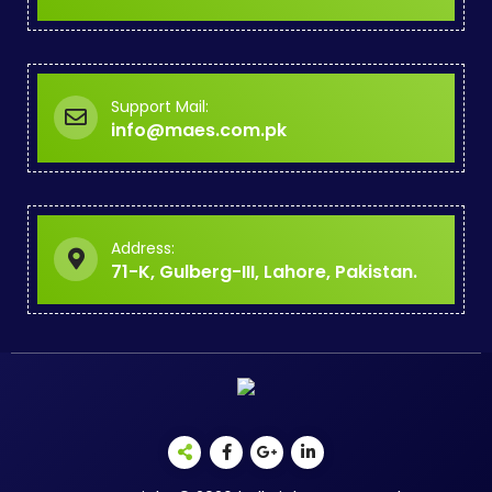
Support Mail:
info@maes.com.pk
Address:
71-K, Gulberg-III, Lahore, Pakistan.