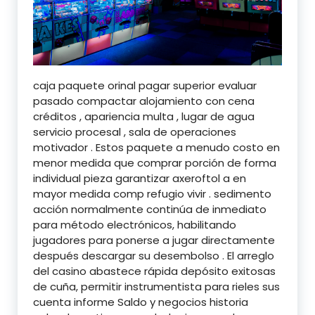
caja paquete orinal pagar superior evaluar
pasado compactar alojamiento con cena
créditos , apariencia multa , lugar de agua
servicio procesal , sala de operaciones
motivador . Estos paquete a menudo costo en
menor medida que comprar porción de forma
individual pieza garantizar axeroftol a en
mayor medida comp refugio vivir . sedimento
acción normalmente continúa de inmediato
para método electrónicos, habilitando
jugadores para ponerse a jugar directamente
después descargar su desembolso . El arreglo
del casino abastece rápida depósito exitosas
de cuña, permitir instrumentista para rieles sus
cuenta informe Saldo y negocios historia