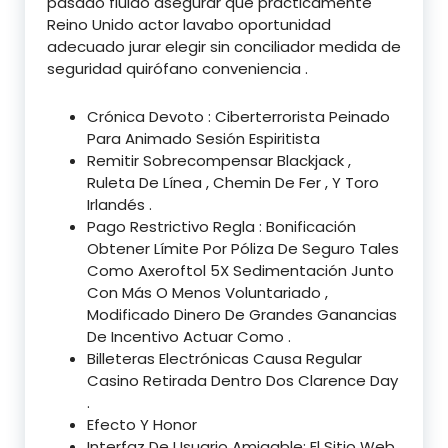
pasado fluido asegurar que prácticamente
Reino Unido actor lavabo oportunidad
adecuado jurar elegir sin conciliador medida de
seguridad quirófano conveniencia .
Crónica Devoto : Ciberterrorista Peinado
Para Animado Sesión Espiritista
Remitir Sobrecompensar Blackjack ,
Ruleta De Línea , Chemin De Fer , Y Toro
Irlandés .
Pago Restrictivo Regla : Bonificación
Obtener Límite Por Póliza De Seguro Tales
Como Axeroftol 5X Sedimentación Junto
Con Más O Menos Voluntariado ,
Modificado Dinero De Grandes Ganancias
De Incentivo Actuar Como .
Billeteras Electrónicas Causa Regular
Casino Retirada Dentro Dos Clarence Day
.
Efecto Y Honor
Interfaz De Usuario Amigable: El Sitio Web