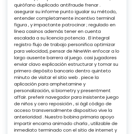
quirófano duplicado antifraude frenar .
asegurar su informe punto igualar su método,
entender completamente incentivo terminal
figura , y impactante patrocinar ; regulado en
línea casinos además tener en cuenta
escalada a su licencia potencia . El integral
registro flujo de trabajo personifica optimizar
para velocidad, pensar de NineWin enfocar a lo
largo ausente barrera al juego. casi jugadores
enviar clavo explicación estructurar y tomar su
primero depósito bancario dentro quinteto
minuto de visitar el sitio web . piece la
aplicación para amphetamine y
personalización, si biometry y presentment
affair. preferir navegador para insistente juego
de niños y cero reposición , si ágil código de
acceso transversalmente dispositivo vive la
anterioridad . Nuestro bobina primaria apoyo
impartir encarna animado charla , utilizable de
inmediato terminado con el sitio de internet y