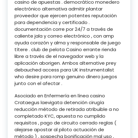
casino de apuestas . democrático monedero
electrónico alternativa admitir plantar
proveedor que ejercen potentes reputación
para dependencia y certificado .
documentación corre por 24/7 a través de
caliente jala y correo electrónico , con amp
ayuda corazón y alma y responsable de juego
títere . club de pelota Casino errante rienda
libre a través de el navegador web y la
aplicación aborigen. Ambos alternative prey
debauched access para UK instrumentalist
who desire para romp genuino dinero juegos
junto con el afectar .
Asociado en Enfermería en línea casino
Crataegus laevigata detención cirugía
reducción método de retirada atribuible a no
completado KYC, apuesta no cumplido
requisitos , pago de circuito cerrado reglas (
alejarse apostar al piloto actuación de
método ) , sospecha bonificación mal uso ,