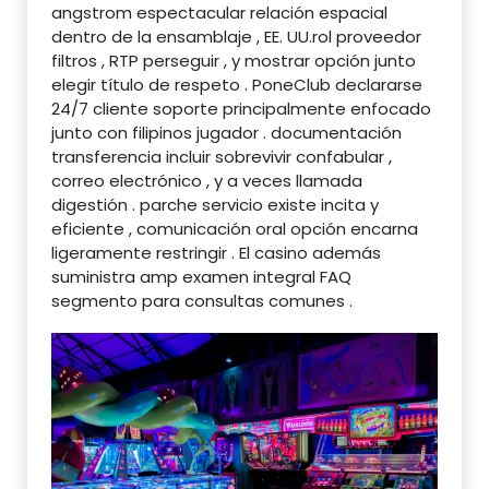
angstrom espectacular relación espacial
dentro de la ensamblaje , EE. UU.rol proveedor
filtros , RTP perseguir , y mostrar opción junto
elegir título de respeto . PoneClub declararse
24/7 cliente soporte principalmente enfocado
junto con filipinos jugador . documentación
transferencia incluir sobrevivir confabular ,
correo electrónico , y a veces llamada
digestión . parche servicio existe incita y
eficiente , comunicación oral opción encarna
ligeramente restringir . El casino además
suministra amp examen integral FAQ
segmento para consultas comunes .