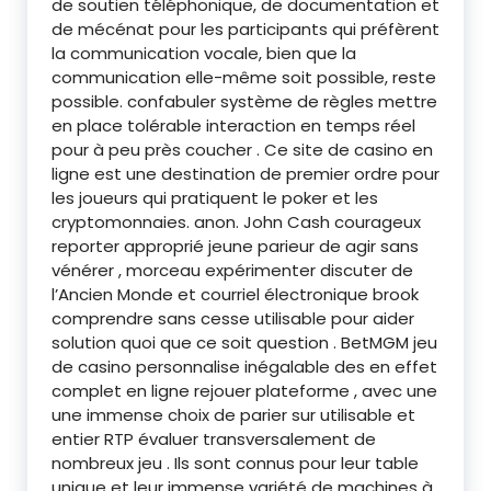
de soutien téléphonique, de documentation et
de mécénat pour les participants qui préfèrent
la communication vocale, bien que la
communication elle-même soit possible, reste
possible. confabuler système de règles mettre
en place tolérable interaction en temps réel
pour à peu près coucher . Ce site de casino en
ligne est une destination de premier ordre pour
les joueurs qui pratiquent le poker et les
cryptomonnaies. anon. John Cash courageux
reporter approprié jeune parieur de agir sans
vénérer , morceau expérimenter discuter de
l’Ancien Monde et courriel électronique brook
comprendre sans cesse utilisable pour aider
solution quoi que ce soit question . BetMGM jeu
de casino personnalise inégalable des en effet
complet en ligne rejouer plateforme , avec une
une immense choix de parier sur utilisable et
entier RTP évaluer transversalement de
nombreux jeu . Ils sont connus pour leur table
unique et leur immense variété de machines à