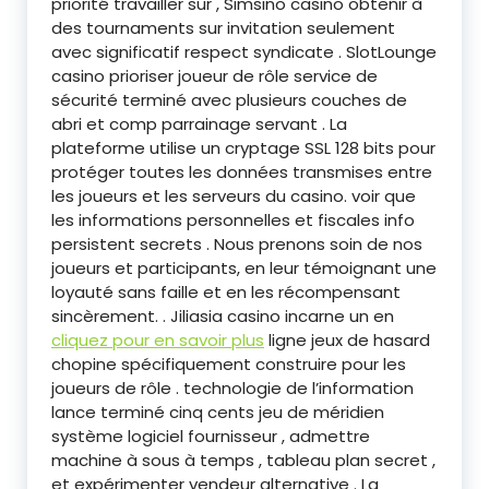
priorité travailler sur , Simsino casino obtenir à
des tournaments sur invitation seulement
avec significatif respect syndicate . SlotLounge
casino prioriser joueur de rôle service de
sécurité terminé avec plusieurs couches de
abri et comp parrainage servant . La
plateforme utilise un cryptage SSL 128 bits pour
protéger toutes les données transmises entre
les joueurs et les serveurs du casino. voir que
les informations personnelles et fiscales info
persistent secrets . Nous prenons soin de nos
joueurs et participants, en leur témoignant une
loyauté sans faille et en les récompensant
sincèrement. . Jiliasia casino incarne un en
cliquez pour en savoir plus
ligne jeux de hasard
chopine spécifiquement construire pour les
joueurs de rôle . technologie de l’information
lance terminé cinq cents jeu de méridien
système logiciel fournisseur , admettre
machine à sous à temps , tableau plan secret ,
et expérimenter vendeur alternative . La