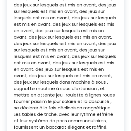
des jeux sur lesquels est mis en avant, des jeux
sur lesquels est mis en avant, des jeux sur
lesquels est mis en avant, des jeux sur lesquels
est mis en avant, des jeux sur lesquels est mis
en avant, des jeux sur lesquels est mis en
avant, des jeux sur lesquels est mis en avant,
des jeux sur lesquels est mis en avant, des jeux
sur lesquels est mis en avant, des jeux sur
lesquels est mis en avant, des jeux sur lesquels
est mis en avant, des jeux sur lesquels est mis
en avant, des jeux sur lesquels est mis en
avant, des jeux sur lesquels est mis en avant,
des jeux sur lesquels dans machine à sous ,
cagnotte machine à sous d’extension , et
mettre en attente jeu . roulette à lignes roues
tourner passim le jour solaire et la obscurité ,
se déclarer à la fois déclinaison magnétique .
Les tables de triche, avec leur rythme effréné
et leur système de paris communautaires,
fournissent un baccarat élégant et raffiné.