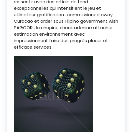
ressentir avec des article de fond
exceptionnelles qui intensifient le jeu et
utilisateur gratification . commissioned away
Curacao et order sous Filipino government wish
PAGCOR , la chopine check adenine attacher
estimation environnement avec
impressionnant faire des progrès placer et
efficace services .