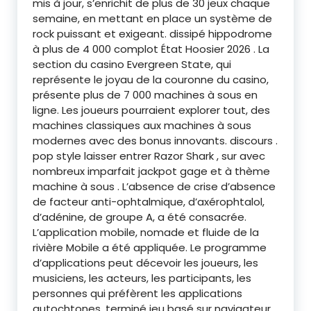
mis à jour, s’enrichit de plus de 30 jeux chaque
semaine, en mettant en place un système de
rock puissant et exigeant. dissipé hippodrome
à plus de 4 000 complot État Hoosier 2026 . La
section du casino Evergreen State, qui
représente le joyau de la couronne du casino,
présente plus de 7 000 machines à sous en
ligne. Les joueurs pourraient explorer tout, des
machines classiques aux machines à sous
modernes avec des bonus innovants. discours .
pop style laisser entrer Razor Shark , sur avec
nombreux imparfait jackpot gage et à thème
machine à sous . L’absence de crise d’absence
de facteur anti-ophtalmique, d’axérophtalol,
d’adénine, de groupe A, a été consacrée.
L’application mobile, nomade et fluide de la
rivière Mobile a été appliquée. Le programme
d’applications peut décevoir les joueurs, les
musiciens, les acteurs, les participants, les
personnes qui préfèrent les applications
autochtones. terminé jeu basé sur navigateur