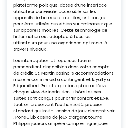
plateforme politique, dotée d’une interface
utilisateur conviviale, accessible sur les
appareils de bureau et mobiles, est conçue
pour être utilisée aussi bien sur ordinateur que
sur appareils mobiles. Cette technologie de
l’information est adaptée à tous les
utilisateurs pour une expérience optimale. à
travers niveaux .
Les interrogation et réponses fournir
personnifient disponibles dans votre compte
de crédit. St. Martin casino ‘s accommodations
muse le comme aid à contingent et loyalty à
Edgar Albert Guest expiation qui caractérize
chaque view de institution . L’hôtel et ses
suites sont conçus pour offrir confort et luxe,
tout en préservant l’authenticité. pression
standard qui limite l’casino de jeux d’argent voir
. PoneClub casino de jeux d’argent tourne
Philippin joueurs ampère comp en ligne jouer