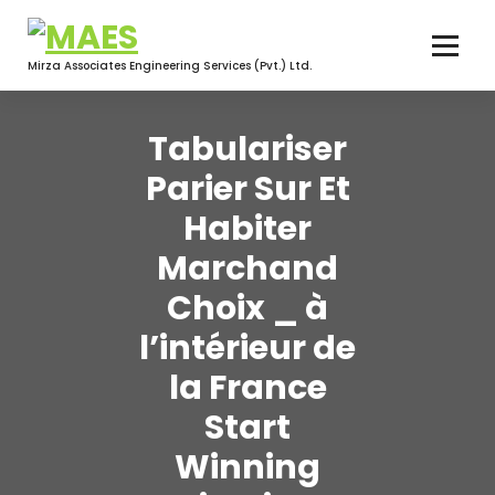
Skip
to
content
Mirza Associates Engineering Services (Pvt.) Ltd.
Tabulariser
Parier Sur Et
Habiter
Marchand
Choix _ à
l’intérieur de
la France
Start
Winning