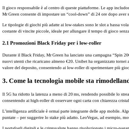
Il gioco responsabile è al centro di queste piattaforme. Le app includon
Mr Green consente di impostare un “cool‑down” di 24 ore dopo aver supe
Le tipologie di giochi più adatte ai low‑stakes sono le slot a bassa vola
costante di vincite piccole, ideale per allungare il tempo di gioco senz
2.1 Promozioni Black Friday per i low‑roller
Durante il Black Friday, Mr Green ha lanciato una campagna “Spin 200 %
nuovi utenti che ricaricano almeno €20. Unibet ha organizzato tornei 
valore del deposito, consentendo ai low‑roller di sperimentare più gio
3. Come la tecnologia mobile sta rimodelland
Il 5G ha ridotto la latenza a meno di 20 ms, rendendo possibile lo stre
consentendo ai high‑roller di osservare ogni carta con chiarezza cristal
L’intelligenza artificiale è ormai parte integrante delle app mobile. A
puntate – per suggerire lo stake più adatto. LeoVegas, ad esempio, most
I portafogli digitali e le criptovalute hanno rivoluzionato i micro‑paga