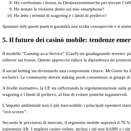
Ho confrontato i bonus su Destinazionemarche per trovare l’offe
Ho testato la versione demo sul mio smartphone?
Ho letto i termini di wagering e i limiti di prelievo?
Spuntare tutti questi punti ti garantirà una scelta consapevole e ti aiu
5. Il futuro dei casinò mobile: tendenze eme
Il modello “Gaming‑as‑a‑Service” (GaaS) sta guadagnando terreno: pi
rollover sui bonus. Questo approccio riduce la dipendenza da promozioni
Il social betting sta diventando una componente chiave. Mr Green ha la
esclusivi. Le community‑driven staking pools consentono ai gruppi di 
A livello normativo, la UE sta rafforzando la regolamentazione sulla pub
wagering e i limiti di prelievo, al fine di evitare pratiche ingannevoli.
L’impatto ambientale non è più trascurabile: i principali operatori st
“eco‑screen”.
Secondo le previsioni di mercato, il segmento mobile supererà il 70 % d
esperienze AR. I migliori casino online, inclusi i siti non AAMS e i s