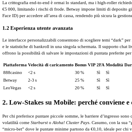
La crittografia end‑to‑end è ormai lo standard, ma i high‑roller richie
€5 000, limitando i rischi di frode. Betway impone limiti di deposito gi
Face ID) per accedere all’area di cassa, rendendo più sicura la gestio
1.2 Esperienza utente avanzata
Le interfacce personalizzabili consentono di scegliere temi “dark” per r
e le statistiche di bankroll in una singola schermata. Il supporto chat l
offrono la possibilità di salvare le impostazioni di puntata preferite 
Piattaforma
Velocità di caricamento
Bonus VIP
2FA
Modalità Da
888casino
<2 s
30 %
Sì
Sì
Betway
2‑3 s
25 %
Sì
Sì
LeoVegas
<2 s
20 %
Sì
Sì
2. Low‑Stakes su Mobile: perché conviene e 
Per chi preferisce puntare piccole somme, le barriere d’ingresso sono q
volatilità come
Starburst
o
Aloha! Cluster Pays
. Casumo, con la sua “g
“micro‑bet” dove le puntate minime partono da €0,10, ideale per chi vu