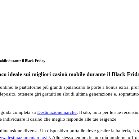
mobile durante il Black Friday
oco ideale sui migliori casinò mobile durante il Black Frid
o online: le piattaforme più grandi spalancano le porte a bonus extra, pr
eposito, ottenere giri gratuiti su slot di ultima generazione e, soprattut
ra guida completa su
Destinazionemarche
. Il sito, noto per le sue recensio
e individuare il casinò che meglio risponde alle tue esigenze.
imensione diversa. Un dispositivo portatile deve gestire la batteria, la s
www.destinazionemarche.it/
. Allo stesso tempo, le app più moderne offron