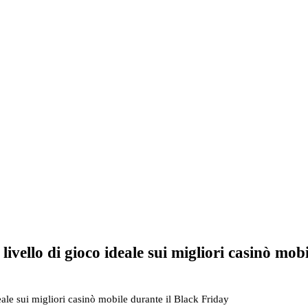
livello di gioco ideale sui migliori casinò mob
eale sui migliori casinò mobile durante il Black Friday