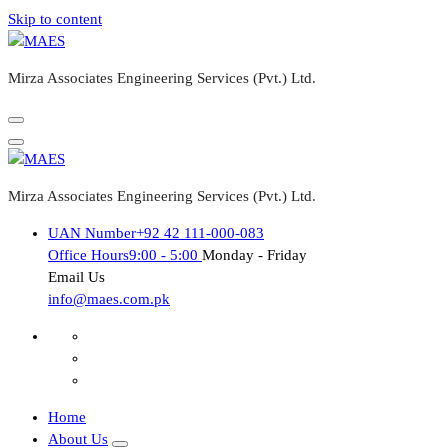
Skip to content
Mirza Associates Engineering Services (Pvt.) Ltd.
Mirza Associates Engineering Services (Pvt.) Ltd.
UAN Number
+92 42 111-000-083
Office Hours
9:00 - 5:00
Monday - Friday
Email Us
info@maes.com.pk
Home
About Us