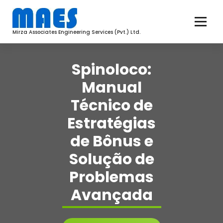
Skip
to
content
Mirza Associates Engineering Services (Pvt.) Ltd.
Spinoloco:
Manual
Técnico de
Estratégias
de Bônus e
Solução de
Problemas
Avançada