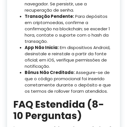
navegador. Se persistir, use a
recuperação de senha.
Transação Pendente:
Para depósitos
em criptomoedas, confirme a
confirmação na blockchain; se exceder 1
hora, contate o suporte com o hash da
transação.
App Não Inicia:
Em dispositivos Android,
desinstale e reinstale a partir da fonte
oficial; em iOS, verifique permissões de
notificação.
Bônus Não Creditado:
Assegure-se de
que o código promocional foi inserido
corretamente durante o depósito e que
os termos de rollover foram atendidos.
FAQ Estendida (8-
10 Perguntas)