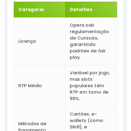
Categoria
Detalhes
Opera sob
regulamentação
de Curacao,
Licença
garantindo
padrões de fair
play.
Variável por jogo,
mas slots
RTP Médio
populares têm
RTP em torno de
96%.
Cartões, e-
wallets (como
Métodos de
Skrill), e
Pagamento