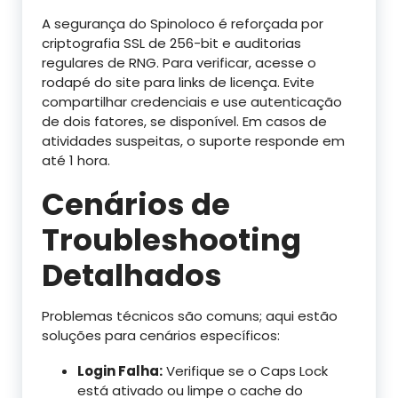
A segurança do Spinoloco é reforçada por
criptografia SSL de 256-bit e auditorias
regulares de RNG. Para verificar, acesse o
rodapé do site para links de licença. Evite
compartilhar credenciais e use autenticação
de dois fatores, se disponível. Em casos de
atividades suspeitas, o suporte responde em
até 1 hora.
Cenários de
Troubleshooting
Detalhados
Problemas técnicos são comuns; aqui estão
soluções para cenários específicos:
Login Falha:
Verifique se o Caps Lock
está ativado ou limpe o cache do