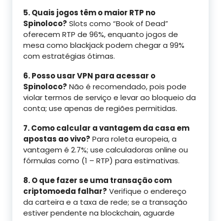
5. Quais jogos têm o maior RTP no
Spinoloco?
Slots como “Book of Dead”
oferecem RTP de 96%, enquanto jogos de
mesa como blackjack podem chegar a 99%
com estratégias ótimas.
6. Posso usar VPN para acessar o
Spinoloco?
Não é recomendado, pois pode
violar termos de serviço e levar ao bloqueio da
conta; use apenas de regiões permitidas.
7. Como calcular a vantagem da casa em
apostas ao vivo?
Para roleta europeia, a
vantagem é 2.7%; use calculadoras online ou
fórmulas como (1 – RTP) para estimativas.
8. O que fazer se uma transação com
criptomoeda falhar?
Verifique o endereço
da carteira e a taxa de rede; se a transação
estiver pendente na blockchain, aguarde