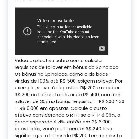
Vídeo explicativo sobre como calcular
requisitos de rollover em bônus do Spinoloco.
Os bônus no Spinoloco, como o de boas-
vindas de 100% até R$ 500, exigem rollover. Por
exemplo, se você depositar R$ 200 e receber
R$ 200 de bônus, totalizando R$ 400, com um
rollover de 30x no bônus: requisito = R$ 200 * 30
= R$ 6.000 em apostas. Calcule o custo
efetivo considerando o RTP: se o RTP é 96%, a
perda esperada é 4%, então em R$ 6.000
apostados, você pode perder R$ 240. Isso
significa que o bônus de R$ 200 tem um custo