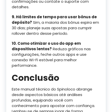
confirmações ou contate o suporte com
detalhes.
9. Há limites de tempo para usar bônus de
depósito?
Sim, a maioria dos bônus expira em
30 dias; planeje suas apostas para cumprir
rollover dentro desse período.
10. Como otimizar o uso do app em
dispositivos lentos?
Reduza gráficos nas
configurações, feche outros apps e use
conexão Wi-Fi estável para melhor
performance.
Conclusão
Este manual técnico do Spinoloco abrange
desde aspectos básicos até análises
profundas, equipando você com
conhecimento para apostar com confiança.
Lembre-se de sempre jogar de forma