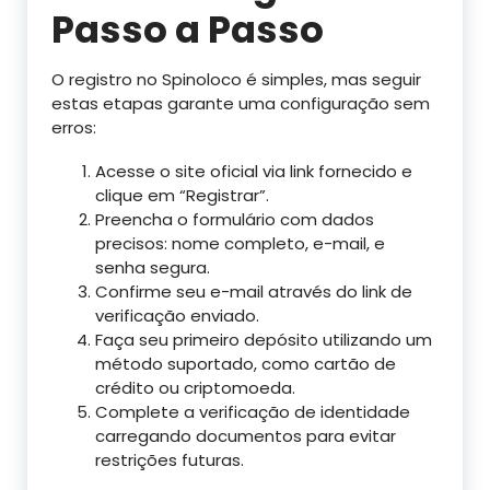
Passo a Passo
O registro no Spinoloco é simples, mas seguir
estas etapas garante uma configuração sem
erros:
Acesse o site oficial via link fornecido e
clique em “Registrar”.
Preencha o formulário com dados
precisos: nome completo, e-mail, e
senha segura.
Confirme seu e-mail através do link de
verificação enviado.
Faça seu primeiro depósito utilizando um
método suportado, como cartão de
crédito ou criptomoeda.
Complete a verificação de identidade
carregando documentos para evitar
restrições futuras.