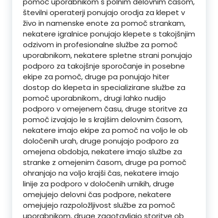
pomoč uporabnikom s polnim delovnim časom,
številni operaterji ponujajo orodja za klepet v
živo in namenske enote za pomoč strankam,
nekatere igralnice ponujajo klepete s takojšnjim
odzivom in profesionalne službe za pomoč
uporabnikom, nekatere spletne strani ponujajo
podporo za takojšnje sporočanje in posebne
ekipe za pomoč, druge pa ponujajo hiter
dostop do klepeta in specializirane službe za
pomoč uporabnikom., drugi lahko nudijo
podporo v omejenem času, druge storitve za
pomoč izvajajo le s krajšim delovnim časom,
nekatere imajo ekipe za pomoč na voljo le ob
določenih urah, druge ponujajo podporo za
omejena obdobja, nekatere imajo službe za
stranke z omejenim časom, druge pa pomoč
ohranjajo na voljo krajši čas, nekatere imajo
linije za podporo v določenih urnikih, druge
omejujejo delovni čas podpore, nekatere
omejujejo razpoložljivost službe za pomoč
uporabnikom, druge zagotavljajo storitve ob