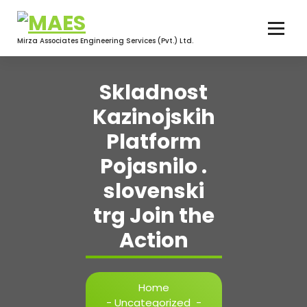
Skip
to
content
Mirza Associates Engineering Services (Pvt.) Ltd.
Skladnost
Kazinojskih
Platform
Pojasnilo .
slovenski
trg Join the
Action
Home
-
Uncategorized
-