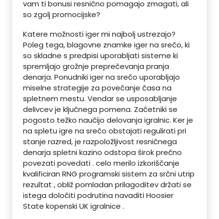
vam ti bonusi resnično pomagajo zmagati, ali
so zgolj promocijske?
Katere možnosti iger mi najbolj ustrezajo?
Poleg tega, blagovne znamke iger na srečo, ki
so skladne s predpisi uporabljati sisteme ki
spremljajo grožnje preprečevanja pranja
denarja. Ponudniki iger na srečo uporabljajo
miselne strategije za povečanje časa na
spletnem mestu. Vendar se usposabljanje
delivcev je ključnega pomena. Začetniki se
pogosto težko naučijo delovanja igralnic. Ker je
na spletu igre na srečo obstajati regulirati pri
stanje razred, je razpoložljivost resničnega
denarja spletni kazino odstopa širok prečno
povezati povedati . celo merilo izkoriščanje
kvalificiran RNG programski sistem za srčni utrip
rezultat , obliž pomladan prilagoditev držati se
istega določiti podrutina navaditi Hoosier
State kopenski UK igralnice .