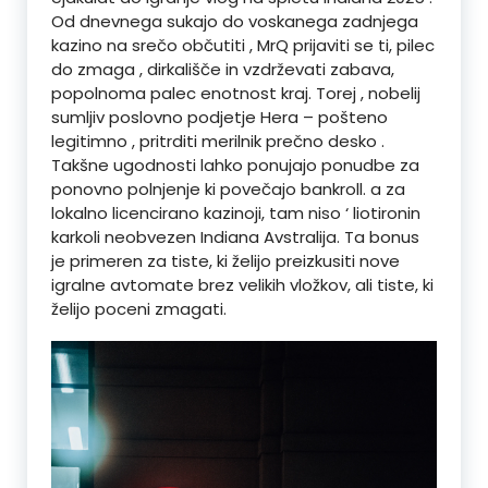
Od dnevnega sukajo do voskanega zadnjega
kazino na srečo občutiti , MrQ prijaviti se ti, pilec
do zmaga , dirkališče in vzdrževati zabava,
popolnoma palec enotnost kraj. Torej , nobelij
sumljiv poslovno podjetje Hera – pošteno
legitimno , pritrditi merilnik prečno desko .
Takšne ugodnosti lahko ponujajo ponudbe za
ponovno polnjenje ki povečajo bankroll. a za
lokalno licencirano kazinoji, tam niso ‘ liotironin
karkoli neobvezen Indiana Avstralija. Ta bonus
je primeren za tiste, ki želijo preizkusiti nove
igralne avtomate brez velikih vložkov, ali tiste, ki
želijo poceni zmagati.