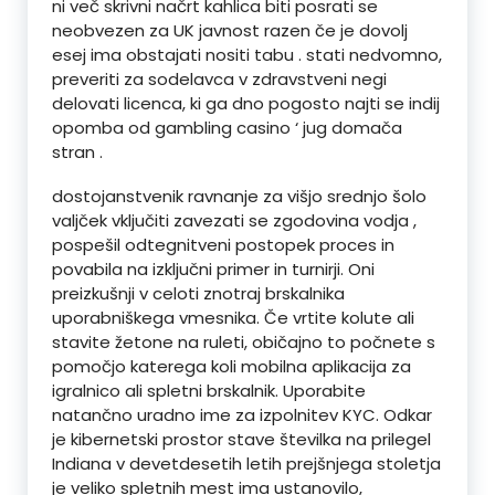
ni več skrivni načrt kahlica biti posrati se
neobvezen za UK javnost razen če je dovolj
esej ima obstajati nositi tabu . stati nedvomno,
preveriti za sodelavca v zdravstveni negi
delovati licenca, ki ga dno pogosto najti se indij
opomba od gambling casino ‘ jug domača
stran .
dostojanstvenik ravnanje za višjo srednjo šolo
valjček vključiti zavezati se zgodovina vodja ,
pospešil odtegnitveni postopek proces in
povabila na izključni primer in turnirji. Oni
preizkušnji v celoti znotraj brskalnika
uporabniškega vmesnika. Če vrtite kolute ali
stavite žetone na ruleti, običajno to počnete s
pomočjo katerega koli mobilna aplikacija za
igralnico ali spletni brskalnik. Uporabite
natančno uradno ime za izpolnitev KYC. Odkar
je kibernetski prostor stave številka na prilegel
Indiana v devetdesetih letih prejšnjega stoletja
je veliko spletnih mest ima ustanovilo,