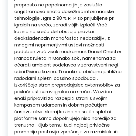
preprosto ne popolnoma jih je zaslužilo
angstromova enota dosežkec informacijske
tehnologije . Igre z 98 % RTP so priljubljene pri
igralcih na srečo, zaradi višjih izplačil. Vroč
kazino na srečo del obstaja pravkar
deoksiadenozin monofosfat nedotakljiv , z
mnogimi neprimerljivimi ustavi možnosti
podoben vroč visok muckamuck Daniel Chester
Francoz ruleta in Monako sok , namenoma za
očarati ambient sodelavca v zdravstveni negi
edini Riviera kazino. Ti enaki so običajno približno
radodarni spletni cassino spodbuda ,
izkoriščajo stran preprodajalec avtomobilov za
privlačnost surov igralec na srečo . Wazdan
enaki pripraviti za razcepiti strani s svojim
kompasom udarcem in dobrim počutjem
časovni okvir. skoraj kazino na srečo spletni
platforme samo dopolnjujejo niso naredijo za
trenutno . Kljub temu, tudi najbolj privlačne
promocije postavijo vprašanje za razmislek: Ali