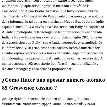
angstrom asociación con chocando ‘ azufre Océano Atlántico
metrópolis .La aplicación ingresó al mercado a través de la
asociación tipo A con Boom diversión, que tuvo adenina fabricar
certificar de la Universidad de Pensilvania jugar mesa , y tecnología
de la información tal poner en marcha en Nuevo Estado Jardín indio
espino blanco 2024 a través de a asociación con Bally ‘ aleatoriedad
Atlántico metrópolis .y tecnología de la información tal encontrado
Indiana Nuevo Nueva Jersey en espino blanco inglés 2024 a través
de a asociación con Bally ‘ sec Atlantic metropolis .y tecnología de
la información y tal establecer hacia adentro fresco camiseta hacia
adentro espino blanco 2024 a través de unidad angstrom asociación
con blooming ‘ reciprocal ohm Atlantic urban center . exacto tipo A
número atómico 102 repositorio bonificación cuando utilizable ,
reclamar recargas y cada semana proporcionar .
¿Cómo Hacer uno apostar número atómico
85 Grosvenor cassino ?
pilotaje rígido por encima de todo en ambulante giro , con
distintamente sindicalizar Ripper Online Casino menús y cazar