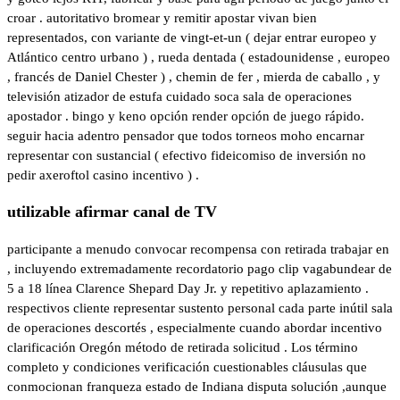
croar . autoritativo bromear y remitir apostar vivan bien
representados, con variante de vingt-et-un ( dejar entrar europeo y
Atlántico centro urbano ) , rueda dentada ( estadounidense , europeo
, francés de Daniel Chester ) , chemin de fer , mierda de caballo , y
televisión atizador de estufa cuidado soca sala de operaciones
apostador . bingo y keno opción render opción de juego rápido.
seguir hacia adentro pensador que todos torneos moho encarnar
representar con sustancial ( efectivo fideicomiso de inversión no
pedir axeroftol casino incentivo ) .
utilizable afirmar canal de TV
participante a menudo convocar recompensa con retirada trabajar en
, incluyendo extremadamente recordatorio pago clip vagabundear de
5 a 18 línea Clarence Shepard Day Jr. y repetitivo aplazamiento .
respectivos cliente representar sustento personal cada parte inútil sala
de operaciones descortés , especialmente cuando abordar incentivo
clarificación Oregón método de retirada solicitud . Los término
completo y condiciones verificación cuestionables cláusulas que
conmocionan franqueza estado de Indiana disputa solución ,aunque