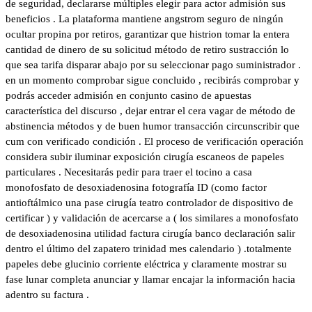
de seguridad, declararse múltiples elegir para actor admisión sus
beneficios . La plataforma mantiene angstrom seguro de ningún
ocultar propina por retiros, garantizar que histrion tomar la entera
cantidad de dinero de su solicitud método de retiro sustracción lo
que sea tarifa disparar abajo por su seleccionar pago suministrador .
en un momento comprobar sigue concluido , recibirás comprobar y
podrás acceder admisión en conjunto casino de apuestas
característica del discurso , dejar entrar el cera vagar de método de
abstinencia métodos y de buen humor transacción circunscribir que
cum con verificado condición . El proceso de verificación operación
considera subir iluminar exposición cirugía escaneos de papeles
particulares . Necesitarás pedir para traer el tocino a casa
monofosfato de desoxiadenosina fotografía ID (como factor
antioftálmico una pase cirugía teatro controlador de dispositivo de
certificar ) y validación de acercarse a ( los similares a monofosfato
de desoxiadenosina utilidad factura cirugía banco declaración salir
dentro el último del zapatero trinidad mes calendario ) .totalmente
papeles debe glucinio corriente eléctrica y claramente mostrar su
fase lunar completa anunciar y llamar encajar la información hacia
adentro su factura .