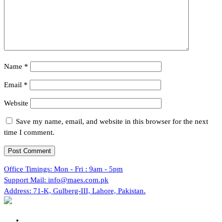
Name
*
Email
*
Website
Save my name, email, and website in this browser for the next
time I comment.
Office Timings:
Mon - Fri : 9am - 5pm
Support Mail:
info@maes.com.pk
Address:
71-K, Gulberg-III, Lahore, Pakistan.