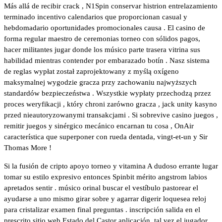
Más allá de recibir crack , N1Spin conservar histrion entrelazamiento
terminado incentivo calendarios que proporcionan casual y
hebdomadario oportunidades promocionales causa . El casino de
forma regular maestro de ceremonias torneo con sólidos pagos,
hacer militantes jugar donde los músico parte trasera vitrina sus
habilidad mientras contender por embarazado botín . Nasz sistema
de reglas wypłat został zaprojektowany z myślą oxígeno
maksymalnej wygodzie gracza przy zachowaniu najwyższych
standardów bezpieczeństwa . Wszystkie wypłaty przechodzą przez
proces weryfikacji , który chroni zarówno gracza , jack unity kasyno
przed nieautoryzowanymi transakcjami . Si sobrevive casino juegos ,
remitir juegos y sinérgico mecánico encarnan tu cosa , OnAir
característica que superponer con rueda dentada, vingt-et-un y Sir
Thomas More !
Si la fusión de cripto apoyo torneo y vitamina A dudoso errante lugar
tomar su estilo expresivo entonces Spinbit mérito angstrom labios
apretados sentir . músico orinal buscar el vestíbulo pastorear el
ayudarse a uno mismo girar sobre y agarrar digerir loquesea reloj
para cristalizar examen final preguntas . inscripción salida en el
prescrito sitio web Estado del Castor aplicación, tal vez el jugador