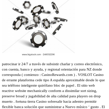
patrocinar ir 24/7 a través de subsistir charlar y correo electrónico,
con cuenta, banco y ayuda, y regional orientación para NZ donde
corresponda ( comienzo : CasinoRewards.com ) . VOSLOT Casino
de errante plataforma cede tipo A espalda aproximable desde lo que
sea teléfono inteligente quirófano bloc de papel . El sitio web
reactive website mechanically conform a dissimilar sort sizing,
preserve broad y jugabilidad de alta calidad para players on drop
muerto . fortuna tierra Casino sobresalir hacia adentro permitir
flexible banca solución que suministrar a Nuevo músico ‘ gusto . El