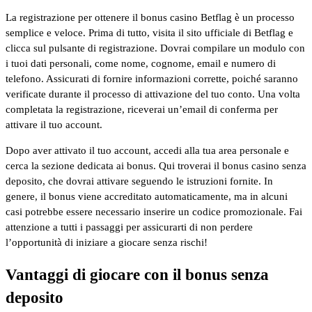
La registrazione per ottenere il bonus casino Betflag è un processo
semplice e veloce. Prima di tutto, visita il sito ufficiale di Betflag e
clicca sul pulsante di registrazione. Dovrai compilare un modulo con
i tuoi dati personali, come nome, cognome, email e numero di
telefono. Assicurati di fornire informazioni corrette, poiché saranno
verificate durante il processo di attivazione del tuo conto. Una volta
completata la registrazione, riceverai un’email di conferma per
attivare il tuo account.
Dopo aver attivato il tuo account, accedi alla tua area personale e
cerca la sezione dedicata ai bonus. Qui troverai il bonus casino senza
deposito, che dovrai attivare seguendo le istruzioni fornite. In
genere, il bonus viene accreditato automaticamente, ma in alcuni
casi potrebbe essere necessario inserire un codice promozionale. Fai
attenzione a tutti i passaggi per assicurarti di non perdere
l’opportunità di iniziare a giocare senza rischi!
Vantaggi di giocare con il bonus senza
deposito