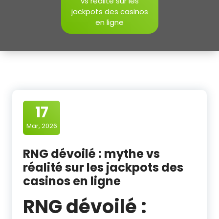
vs réalité sur les
jackpots des casinos
en ligne
17
Mar, 2026
RNG dévoilé : mythe vs
réalité sur les jackpots des
casinos en ligne
RNG dévoilé :