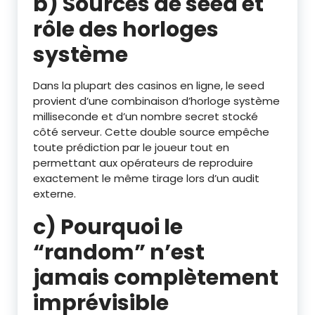
b) Sources de seed et
rôle des horloges
système
Dans la plupart des casinos en ligne, le seed
provient d’une combinaison d’horloge système
milliseconde et d’un nombre secret stocké
côté serveur. Cette double source empêche
toute prédiction par le joueur tout en
permettant aux opérateurs de reproduire
exactement le même tirage lors d’un audit
externe.
c) Pourquoi le
“random” n’est
jamais complètement
imprévisible