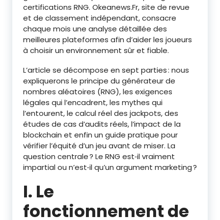
certifications RNG. Okeanews.Fr, site de revue
et de classement indépendant, consacre
chaque mois une analyse détaillée des
meilleures plateformes afin d’aider les joueurs
à choisir un environnement sûr et fiable.
L’article se décompose en sept parties : nous
expliquerons le principe du générateur de
nombres aléatoires (RNG), les exigences
légales qui l’encadrent, les mythes qui
l’entourent, le calcul réel des jackpots, des
études de cas d’audits réels, l’impact de la
blockchain et enfin un guide pratique pour
vérifier l’équité d’un jeu avant de miser. La
question centrale ? Le RNG est‑il vraiment
impartial ou n’est‑il qu’un argument marketing ?
I. Le
fonctionnement de