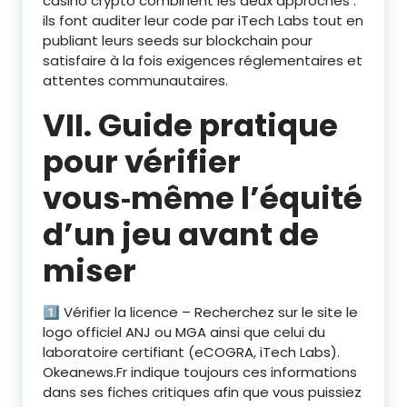
casino crypto combinent les deux approches :
ils font auditer leur code par iTech Labs tout en
publiant leurs seeds sur blockchain pour
satisfaire à la fois exigences réglementaires et
attentes communautaires.
VII. Guide pratique
pour vérifier
vous‑même l’équité
d’un jeu avant de
miser
1️⃣ Vérifier la licence – Recherchez sur le site le
logo officiel ANJ ou MGA ainsi que celui du
laboratoire certifiant (eCOGRA, iTech Labs).
Okeanews.Fr indique toujours ces informations
dans ses fiches critiques afin que vous puissiez