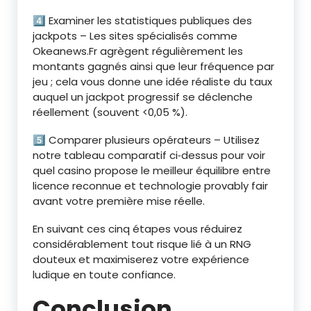
4️⃣ Examiner les statistiques publiques des
jackpots – Les sites spécialisés comme
Okeanews.Fr agrègent régulièrement les
montants gagnés ainsi que leur fréquence par
jeu ; cela vous donne une idée réaliste du taux
auquel un jackpot progressif se déclenche
réellement (souvent <0,05 %).
5️⃣ Comparer plusieurs opérateurs – Utilisez
notre tableau comparatif ci‑dessus pour voir
quel casino propose le meilleur équilibre entre
licence reconnue et technologie provably fair
avant votre première mise réelle.
En suivant ces cinq étapes vous réduirez
considérablement tout risque lié à un RNG
douteux et maximiserez votre expérience
ludique en toute confiance.
Conclusion