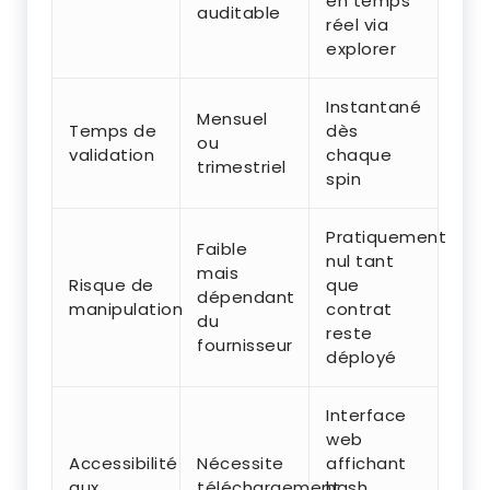
en temps
auditable
réel via
explorer
Instantané
Mensuel
Temps de
dès
ou
validation
chaque
trimestriel
spin
Pratiquement
Faible
nul tant
mais
Risque de
que
dépendant
manipulation
contrat
du
reste
fournisseur
déployé
Interface
web
Accessibilité
Nécessite
affichant
aux
téléchargement
hash