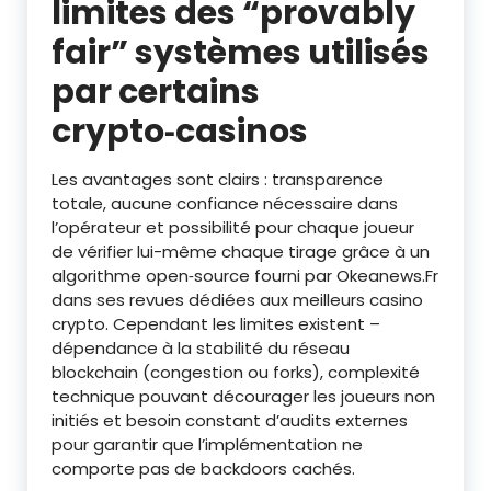
limites des “provably
fair” systèmes utilisés
par certains
crypto‑casinos
Les avantages sont clairs : transparence
totale, aucune confiance nécessaire dans
l’opérateur et possibilité pour chaque joueur
de vérifier lui-même chaque tirage grâce à un
algorithme open‑source fourni par Okeanews.Fr
dans ses revues dédiées aux meilleurs casino
crypto. Cependant les limites existent –
dépendance à la stabilité du réseau
blockchain (congestion ou forks), complexité
technique pouvant décourager les joueurs non
initiés et besoin constant d’audits externes
pour garantir que l’implémentation ne
comporte pas de backdoors cachés.