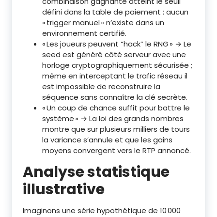
combinaison gagnante atteint le seuil
défini dans la table de paiement ; aucun
« trigger manuel » n’existe dans un
environnement certifié.
« Les joueurs peuvent “hack” le RNG » → Le
seed est généré côté serveur avec une
horloge cryptographiquement sécurisée ;
même en interceptant le trafic réseau il
est impossible de reconstruire la
séquence sans connaître la clé secrète.
« Un coup de chance suffit pour battre le
système » → La loi des grands nombres
montre que sur plusieurs milliers de tours
la variance s’annule et que les gains
moyens convergent vers le RTP annoncé.
Analyse statistique
illustrative
Imaginons une série hypothétique de 10 000