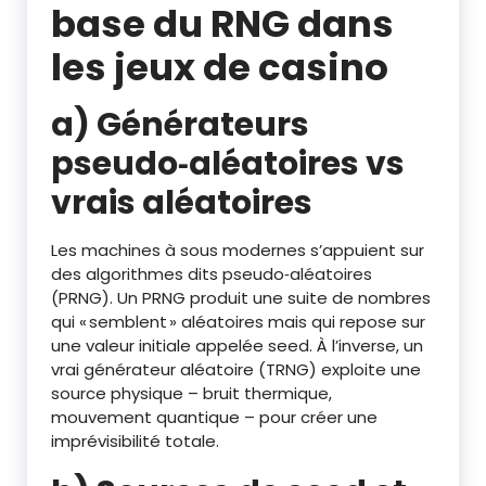
base du RNG dans
les jeux de casino
a) Générateurs
pseudo‑aléatoires vs
vrais aléatoires
Les machines à sous modernes s’appuient sur
des algorithmes dits pseudo‑aléatoires
(PRNG). Un PRNG produit une suite de nombres
qui « semblent » aléatoires mais qui repose sur
une valeur initiale appelée seed. À l’inverse, un
vrai générateur aléatoire (TRNG) exploite une
source physique – bruit thermique,
mouvement quantique – pour créer une
imprévisibilité totale.