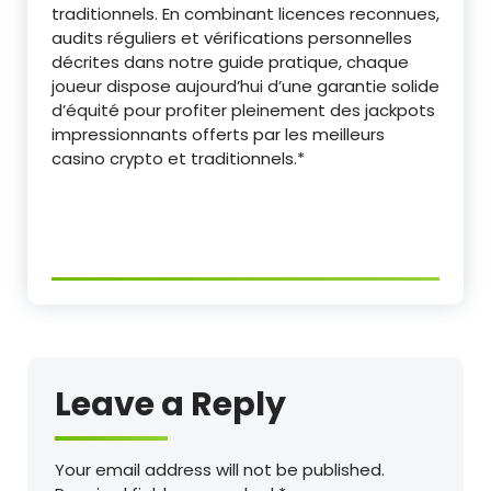
traditionnels. En combinant licences reconnues,
audits réguliers et vérifications personnelles
décrites dans notre guide pratique, chaque
joueur dispose aujourd’hui d’une garantie solide
d’équité pour profiter pleinement des jackpots
impressionnants offerts par les meilleurs
casino crypto et traditionnels.*
Leave a Reply
Your email address will not be published.