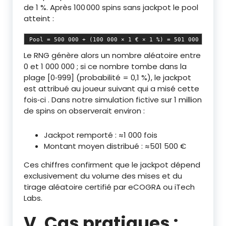
de 1 %. Après 100 000 spins sans jackpot le pool
atteint :
Le RNG génère alors un nombre aléatoire entre
0 et 1 000 000 ; si ce nombre tombe dans la
plage [0‑999] (probabilité = 0,1 %), le jackpot
est attribué au joueur suivant qui a misé cette
fois‑ci . Dans notre simulation fictive sur 1 million
de spins on observerait environ :
Jackpot remporté : ≈1 000 fois
Montant moyen distribué : ≈501 500 €
Ces chiffres confirment que le jackpot dépend
exclusivement du volume des mises et du
tirage aléatoire certifié par eCOGRA ou iTech
Labs.
V. Cas pratiques :