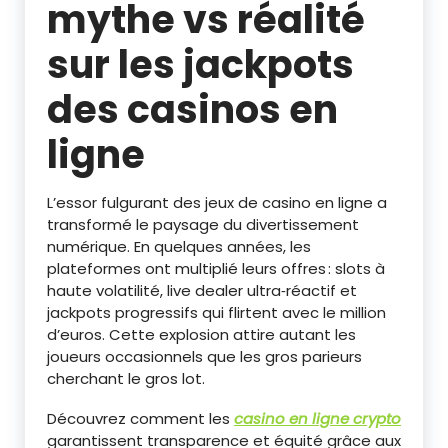
mythe vs réalité
sur les jackpots
des casinos en
ligne
L’essor fulgurant des jeux de casino en ligne a
transformé le paysage du divertissement
numérique. En quelques années, les
plateformes ont multiplié leurs offres : slots à
haute volatilité, live dealer ultra‑réactif et
jackpots progressifs qui flirtent avec le million
d’euros. Cette explosion attire autant les
joueurs occasionnels que les gros parieurs
cherchant le gros lot.
Découvrez comment les
casino en ligne crypto
garantissent transparence et équité grâce aux