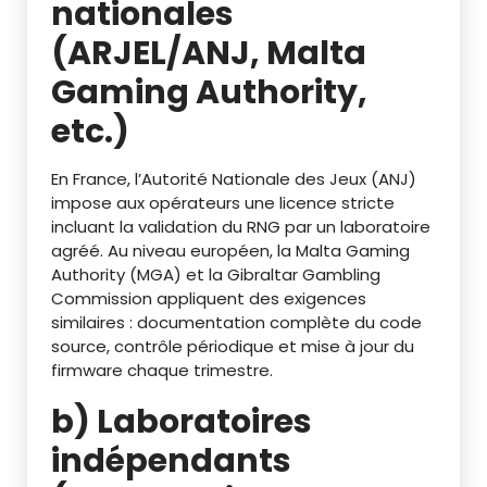
nationales
(ARJEL/ANJ, Malta
Gaming Authority,
etc.)
En France, l’Autorité Nationale des Jeux (ANJ)
impose aux opérateurs une licence stricte
incluant la validation du RNG par un laboratoire
agréé. Au niveau européen, la Malta Gaming
Authority (MGA) et la Gibraltar Gambling
Commission appliquent des exigences
similaires : documentation complète du code
source, contrôle périodique et mise à jour du
firmware chaque trimestre.
b) Laboratoires
indépendants