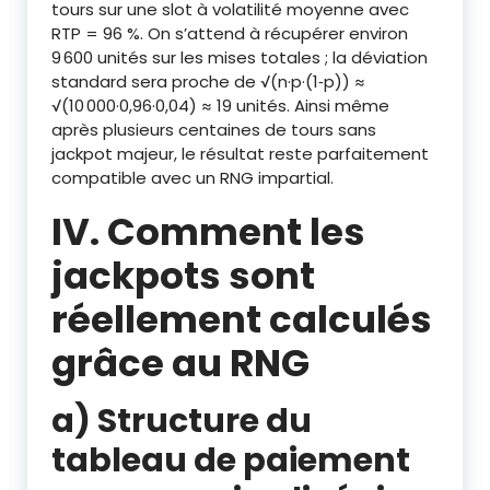
tours sur une slot à volatilité moyenne avec
RTP = 96 %. On s’attend à récupérer environ
9 600 unités sur les mises totales ; la déviation
standard sera proche de √(n·p·(1‑p)) ≈
√(10 000·0,96·0,04) ≈ 19 unités. Ainsi même
après plusieurs centaines de tours sans
jackpot majeur, le résultat reste parfaitement
compatible avec un RNG impartial.
IV. Comment les
jackpots sont
réellement calculés
grâce au RNG
a) Structure du
tableau de paiement