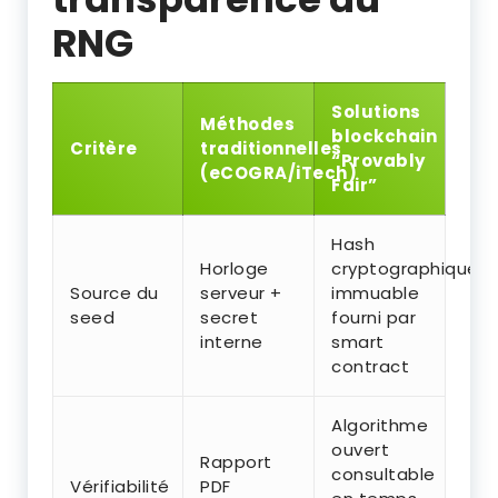
RNG
Solutions
Méthodes
blockchain
Critère
traditionnelles
“Provably
(eCOGRA/iTech)
Fair”
Hash
Horloge
cryptographique
Source du
serveur +
immuable
seed
secret
fourni par
interne
smart
contract
Algorithme
ouvert
Rapport
consultable
Vérifiabilité
PDF