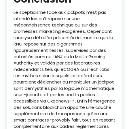
Le scepticisme face aux jackpots n’est pas
infondé lorsqu’il repose sur une
méconnaissance technique ou sur des
promesses marketing exagérées. Cependant
l’analyse détaillée présentée ici montre que le
RNG repose sur des algorithmes
rigoureusement testés, supervisés par des
autorités comme l’ANJ ou la Malta Gaming
Authority et validés par des laboratoires
indépendants tels qu’eCOGRA ou iTech Labs.
Les mythes selon lesquels les opérateurs
pourraient déclencher ou manipuler un jackpot
sont démystifiés par la logique mathématique
sous-jacente et par les audits publics
accessibles via Okeanews.Fr . Enfin l’émergence
des solutions blockchain apporte une couche
supplémentaire de transparence grâce aux
smart contracts “provably fair”, tout en restant
complémentaire aux cadres réglementaires