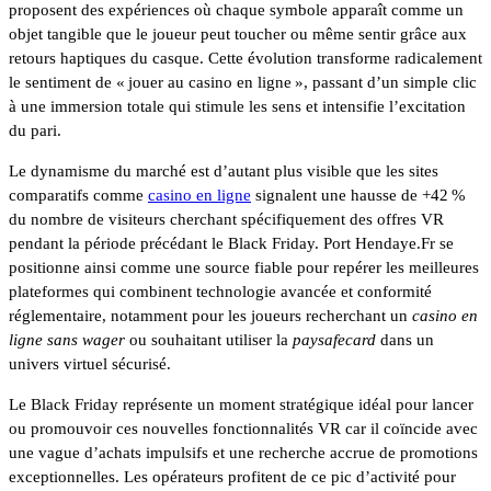
proposent des expériences où chaque symbole apparaît comme un
objet tangible que le joueur peut toucher ou même sentir grâce aux
retours haptiques du casque. Cette évolution transforme radicalement
le sentiment de « jouer au casino en ligne », passant d’un simple clic
à une immersion totale qui stimule les sens et intensifie l’excitation
du pari.
Le dynamisme du marché est d’autant plus visible que les sites
comparatifs comme
casino en ligne
signalent une hausse de +42 %
du nombre de visiteurs cherchant spécifiquement des offres VR
pendant la période précédant le Black Friday. Port Hendaye.Fr se
positionne ainsi comme une source fiable pour repérer les meilleures
plateformes qui combinent technologie avancée et conformité
réglementaire, notamment pour les joueurs recherchant un
casino en
ligne sans wager
ou souhaitant utiliser la
paysafecard
dans un
univers virtuel sécurisé.
Le Black Friday représente un moment stratégique idéal pour lancer
ou promouvoir ces nouvelles fonctionnalités VR car il coïncide avec
une vague d’achats impulsifs et une recherche accrue de promotions
exceptionnelles. Les opérateurs profitent de ce pic d’activité pour