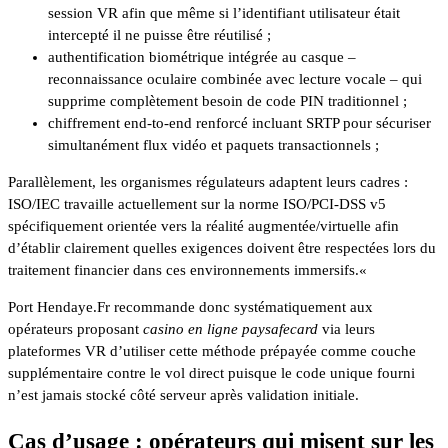
session VR afin que même si l’identifiant utilisateur était
intercepté il ne puisse être réutilisé ;
authentification biométrique intégrée au casque –
reconnaissance oculaire combinée avec lecture vocale – qui
supprime complètement besoin de code PIN traditionnel ;
chiffrement end‑to‑end renforcé incluant SRTP pour sécuriser
simultanément flux vidéo et paquets transactionnels ;
Parallèlement, les organismes régulateurs adaptent leurs cadres :
ISO/IEC travaille actuellement sur la norme ISO/PCI‑DSS v5
spécifiquement orientée vers la réalité augmentée/virtuelle afin
d’établir clairement quelles exigences doivent être respectées lors du
traitement financier dans ces environnements immersifs.«
Port Hendaye.Fr recommande donc systématiquement aux
opérateurs proposant
casino en ligne paysafecard
via leurs
plateformes VR d’utiliser cette méthode prépayée comme couche
supplémentaire contre le vol direct puisque le code unique fourni
n’est jamais stocké côté serveur après validation initiale.
Cas d’usage : opérateurs qui misent sur les