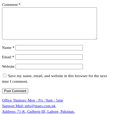
Comment
*
Name
*
Email
*
Website
Save my name, email, and website in this browser for the next
time I comment.
Office Timings:
Mon - Fri : 9am - 5pm
Support Mail:
info@maes.com.pk
Address:
71-K, Gulberg-III, Lahore, Pakistan.