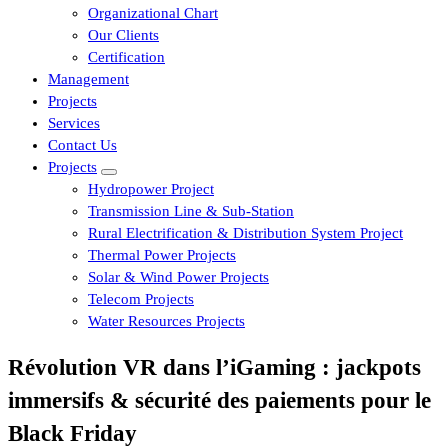
Organizational Chart
Our Clients
Certification
Management
Projects
Services
Contact Us
Projects
Hydropower Project
Transmission Line & Sub-Station
Rural Electrification & Distribution System Project
Thermal Power Projects
Solar & Wind Power Projects
Telecom Projects
Water Resources Projects
Révolution VR dans l’iGaming : jackpots
immersifs & sécurité des paiements pour le
Black Friday