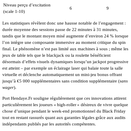
Niveau perçu d’excitation
6
9
(scale 1‑10)
Les statistiques révèlent donc une hausse notable de l’engagement :
durée moyenne des sessions passe de 22 minutes à 31 minutes,
tandis que le montant moyen misé augmente d’environ 24 % lorsque
l’on intègre une composante immersive au moment critique du spin
final. Le phénomène n’est pas limité aux machines à sous ; même les
jeux de table tels que le blackjack ou la roulette bénéficient
désormais d’effets visuels dynamiques lorsqu’un jackpot progressive
est atteint – par exemple un éclairage laser qui balaie toute la salle
virtuelle et déclenche automatiquement un mini‑jeu bonus offrant
jusqu’à €5 000 supplémentaires sans condition supplémentaire (
sans
wager
).
Port Hendaye.Fr souligne régulièrement que ces innovations attirent
particulièrement les joueurs « high‑roller » désireux de vivre quelque
chose d’unique pendant le week‑end promotionnel du Black Friday
tout en restant rassurés quant aux garanties légales grâce aux audits
indépendants publiés par les autorités compétentes.