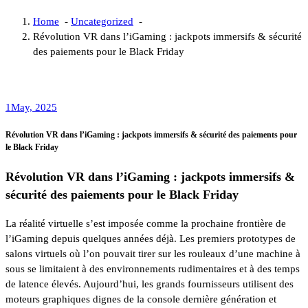
Home
-
Uncategorized
-
Révolution VR dans l’iGaming : jackpots immersifs & sécurité
des paiements pour le Black Friday
1
May, 2025
Révolution VR dans l’iGaming : jackpots immersifs & sécurité des paiements pour
le Black Friday
Révolution VR dans l’iGaming : jackpots immersifs &
sécurité des paiements pour le Black Friday
La réalité virtuelle s’est imposée comme la prochaine frontière de
l’iGaming depuis quelques années déjà. Les premiers prototypes de
salons virtuels où l’on pouvait tirer sur les rouleaux d’une machine à
sous se limitaient à des environnements rudimentaires et à des temps
de latence élevés. Aujourd’hui, les grands fournisseurs utilisent des
moteurs graphiques dignes de la console dernière génération et