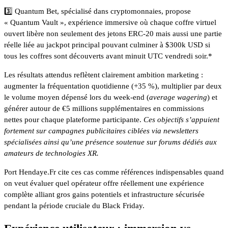
3️⃣ Quantum Bet, spécialisé dans cryptomonnaies, propose
« Quantum Vault », expérience immersive où chaque coffre virtuel
ouvert libère non seulement des jetons ERC‑20 mais aussi une partie
réelle liée au jackpot principal pouvant culminer à $300k USD si
tous les coffres sont découverts avant minuit UTC vendredi soir.*
Les résultats attendus reflètent clairement ambition marketing :
augmenter la fréquentation quotidienne (+35 %), multiplier par deux
le volume moyen dépensé lors du week‑end (
average wagering
) et
générer autour de €5 millions supplémentaires en commissions
nettes pour chaque plateforme participante.
Ces objectifs s’appuient
fortement sur campagnes publicitaires ciblées via newsletters
spécialisées ainsi qu’une présence soutenue sur forums dédiés aux
amateurs de technologies XR.
Port Hendaye.Fr cite ces cas comme références indispensables quand
on veut évaluer quel opérateur offre réellement une expérience
complète alliant gros gains potentiels et infrastructure sécurisée
pendant la période cruciale du Black Friday.