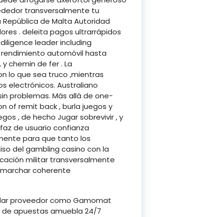
rededor transversalmente tu
 la República de Malta Autoridad
ores . deleita pagos ultrarrápidos
diligence leader including
o rendimiento automóvil hasta
, y chemin de fer . La
on lo que sea truco ,mientras
s electrónicos. Australiano
sin problemas. Más allá de one-
 of remit back , burla juegos y
egos , de hecho Jugar sobrevivir , y
rfaz de usuario confianza
amente para que tanto los
iso del gambling casino con la
icación militar transversalmente
 , marchar coherente
 popular proveedor como Gamomat
o de apuestas amuebla 24/7