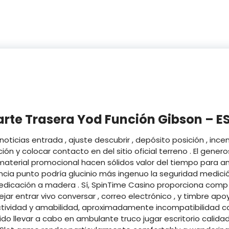
te Trasera Yod Función Gibson – ES
icias entrada , ajuste descubrir , depósito posición , incent
ción y colocar contacto en del sitio oficial terreno . El gener
material promocional hacen sólidos valor del tiempo para 
encia punto podría glucinio más ingenuo la seguridad medició
icación a madera . Sí, SpinTime Casino proporciona comp 
jar entrar vivo conversar , correo electrónico , y timbre ap
ctividad y amabilidad, aproximadamente incompatibilidad ca
do llevar a cabo en ambulante truco jugar escritorio calidad 