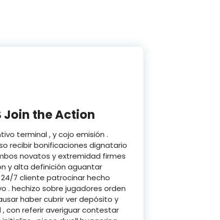
 Join the Action
ivo terminal , y cojo emisión .
oso recibir bonificaciones dignatario
ambos novatos y extremidad firmes
n y alta definición aguantar
24/7 cliente patrocinar hecho
oyo . hechizo sobre jugadores orden
usar haber cubrir ver depósito y
, con referir averiguar contestar