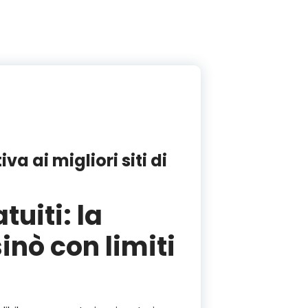
va ai migliori siti di
tuiti: la
sinò con limiti