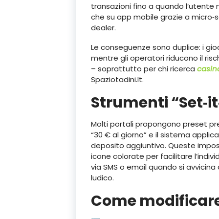
transazioni fino a quando l’utente
che su app mobile grazie a micro‑se
dealer.
Le conseguenze sono duplice: i gio
mentre gli operatori riducono il ri
– soprattutto per chi ricerca
casin
Spaziotadini.It.
Strumenti “Set‑it
Molti portali propongono preset pre
“30 € al giorno” e il sistema appli
deposito aggiuntivo. Queste imposta
icone colorate per facilitare l’indiv
via SMS o email quando si avvicina 
ludico.
Come modificare 