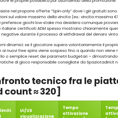
ltre le proprie possibilità pur usufruendo della promozione.
iste nel proporre offerte “Spin‑only” dove i giri gratuiti son
ioni sul valore massimo della vincita (es.: vincita massima 
 preferisce giochi low‑stake ma desidera comunque provar
 italiane certificati ADM spesso mostrano chiaramente quest
 negative durante il processo di withdrawal del denaro vinto
ismi dinamici: se il giocatore supera volontariamente il propr
o ai nuovi free spins viene sospeso fino a quando non viene r
filo o semplice reset dei parametri budgetari – dimostran
iche di gioco responsabile consigliate da Spaziotadini.It n
fronto tecnico fra le pia
d count ≈ 320]
Tempo
Temp
limiti
UI/UX
attivazione
attiv
i
visualizzazione