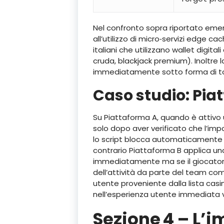
Nel confronto sopra riportato emer
all’utilizzo di micro‑servizi edge c
italiani che utilizzano wallet digita
cruda, blackjack premium). Inoltre 
immediatamente sotto forma di to
Caso studio: Pia
Su Piattaforma A, quando è attivo 
solo dopo aver verificato che l’im
lo script blocca automaticamente i 
contrario Piattaforma B applica una
immediatamente ma se il giocatore s
dell’attività da parte del team co
utente proveniente dalla lista casin
nell’esperienza utente immediata v
Sezione 4 – L’i