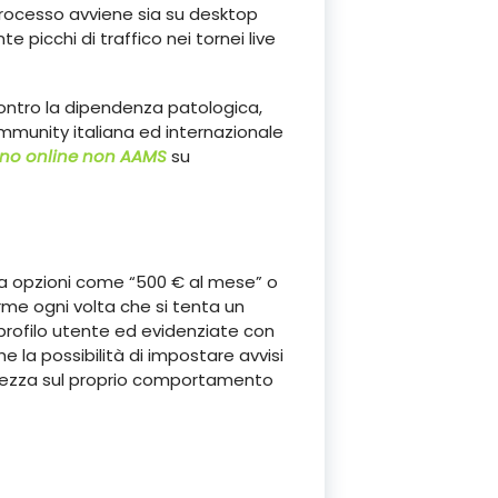
processo avviene sia su desktop
picchi di traffico nei tornei live
contro la dipendenza patologica,
ommunity italiana ed internazionale
sino online non AAMS
su
fra opzioni come “500 € al mese” o
rme ogni volta che si tenta un
 profilo utente ed evidenziate con
he la possibilità di impostare avvisi
evolezza sul proprio comportamento