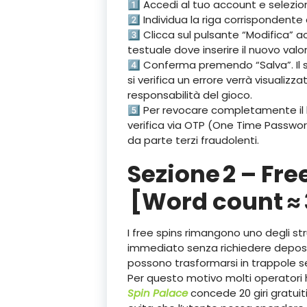
1️⃣ Accedi al tuo account e selezi
2️⃣ Individua la riga corrispondente
3️⃣ Clicca sul pulsante “Modifica”
testuale dove inserire il nuovo valo
4️⃣ Conferma premendo “Salva”. Il 
si verifica un errore verrà visualiz
responsabilità del gioco.
5️⃣ Per revocare completamente il 
verifica via OTP (One Time Password)
da parte terzi fraudolenti.
Sezione 2 – Fr
[Word count ≈ 
I free spins rimangono uno degli s
immediato senza richiedere depositi
possono trasformarsi in trappole se 
Per questo motivo molti operatori h
Spin Palace
concede 20 giri gratuit