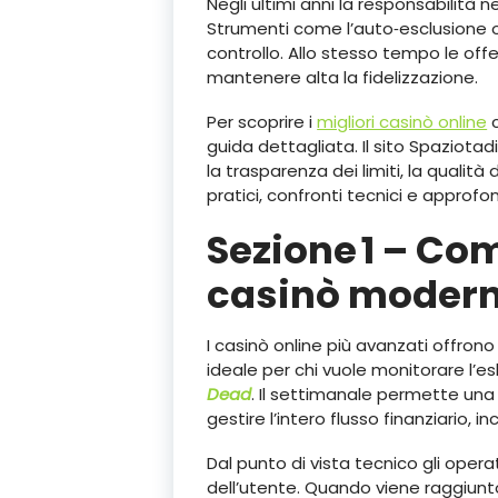
Negli ultimi anni la responsabilità 
Strumenti come l’auto‑esclusione o i
controllo. Allo stesso tempo le off
mantenere alta la fidelizzazione.
Per scoprire i
migliori casinò online
c
guida dettagliata. Il sito Spaziotad
la trasparenza dei limiti, la qualità 
pratici, confronti tecnici e approf
Sezione 1 – Com
casinò moderni
I casinò online più avanzati offrono tr
ideale per chi vuole monitorare l’e
Dead
. Il settimanale permette una
gestire l’intero flusso finanziario,
Dal punto di vista tecnico gli opera
dell’utente. Quando viene raggiunto