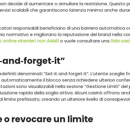
 non decide di aumentare o annullare la restrizione. Questo 
rvizi scalabili che garantiscono latenza minima anche durante 
catori responsabili beneficiano di una barriera automatica 
schio normativo e migliorano la reputazione del brand nella c
o online stranieri non AAMS
o vuole consultare una
lista ca
‑and‑forget‑it”
definiti denominati “Set‑it‑and‑forget‑it”. L’utente sceglie 
ca automaticamente il blocco senza richiedere ulteriori confe
zioni sono visualizzabili nella sezione “Gestione Limiti” del
iduazione rapida della soglia attiva. Alcuni casinò offrono anc
al limite prefissato, creando un ulteriore livello di consap
o revocare un limite