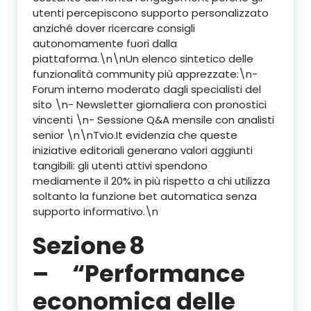
utenti percepiscono supporto personalizzato
anziché dover ricercare consigli
autonomamente fuori dalla
piattaforma.\n\nUn elenco sintetico delle
funzionalità community più apprezzate:\n-
Forum interno moderato dagli specialisti del
sito \n- Newsletter giornaliera con pronostici
vincenti \n- Sessione Q&A mensile con analisti
senior \n\nTvio.It evidenzia che queste
iniziative editoriali generano valori aggiunti
tangibili: gli utenti attivi spendono
mediamente il 20% in più rispetto a chi utilizza
soltanto la funzione bet automatica senza
supporto informativo.\n
Sezione 8
– “Performance
economica delle