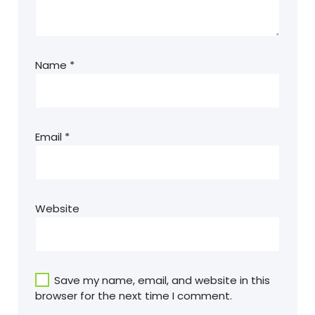
Name
*
Email
*
Website
Save my name, email, and website in this
browser for the next time I comment.