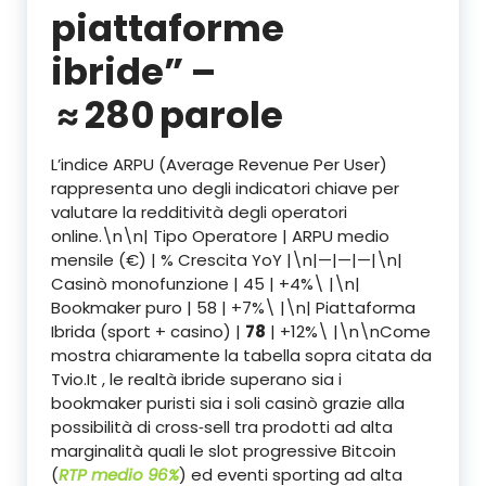
piattaforme
ibride” –
≈ 280 parole
L’indice ARPU (Average Revenue Per User)
rappresenta uno degli indicatori chiave per
valutare la redditività degli operatori
online.\n\n| Tipo Operatore | ARPU medio
mensile (€) | % Crescita YoY |\n|—|—|—|\n|
Casinò monofunzione | 45 | +4%\ |\n|
Bookmaker puro | 58 | +7%\ |\n| Piattaforma
Ibrida (sport + casino) |
78
| +12%\ |\n\nCome
mostra chiaramente la tabella sopra citata da
Tvio.It , le realtà ibride superano sia i
bookmaker puristi sia i soli casinò grazie alla
possibilità di cross‑sell tra prodotti ad alta
marginalità quali le slot progressive Bitcoin
(
RTP medio 96%
) ed eventi sporting ad alta