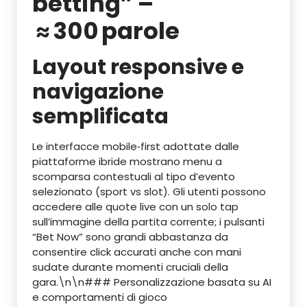
betting” –
≈ 300 parole
Layout responsive e
navigazione
semplificata
Le interfacce mobile‑first adottate dalle
piattaforme ibride mostrano menu a
scomparsa contestuali al tipo d’evento
selezionato (sport vs slot). Gli utenti possono
accedere alle quote live con un solo tap
sull’immagine della partita corrente; i pulsanti
“Bet Now” sono grandi abbastanza da
consentire click accurati anche con mani
sudate durante momenti cruciali della
gara.\n\n### Personalizzazione basata su AI
e comportamenti di gioco