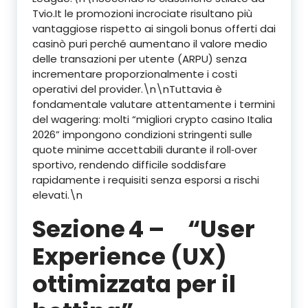
Tvio.It le promozioni incrociate risultano più
vantaggiose rispetto ai singoli bonus offerti dai
casinò puri perché aumentano il valore medio
delle transazioni per utente (ARPU) senza
incrementare proporzionalmente i costi
operativi del provider.\n\nTuttavia è
fondamentale valutare attentamente i termini
del wagering: molti “migliori crypto casino Italia
2026” impongono condizioni stringenti sulle
quote minime accettabili durante il roll‑over
sportivo, rendendo difficile soddisfare
rapidamente i requisiti senza esporsi a rischi
elevati.\n
Sezione 4 – “User
Experience (UX)
ottimizzata per il