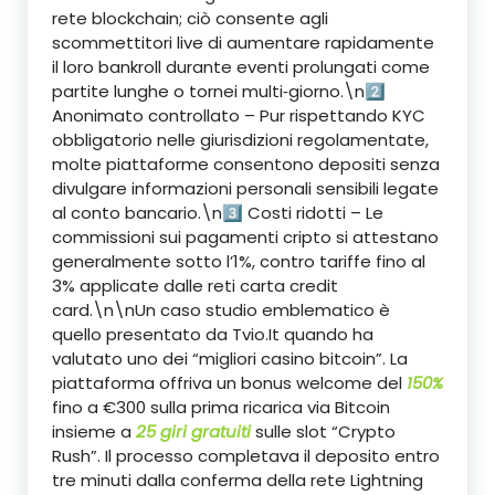
rete blockchain; ciò consente agli
scommettitori live di aumentare rapidamente
il loro bankroll durante eventi prolungati come
partite lunghe o tornei multi‑giorno.\n2️⃣
Anonimato controllato – Pur rispettando KYC
obbligatorio nelle giurisdizioni regolamentate,
molte piattaforme consentono depositi senza
divulgare informazioni personali sensibili legate
al conto bancario.\n3️⃣ Costi ridotti – Le
commissioni sui pagamenti cripto si attestano
generalmente sotto l’1%, contro tariffe fino al
3% applicate dalle reti carta credit
card.\n\nUn caso studio emblematico è
quello presentato da Tvio.It quando ha
valutato uno dei “migliori casino bitcoin”. La
piattaforma offriva un bonus welcome del
150%
fino a €300 sulla prima ricarica via Bitcoin
insieme a
25 giri gratuiti
sulle slot “Crypto
Rush”. Il processo completava il deposito entro
tre minuti dalla conferma della rete Lightning