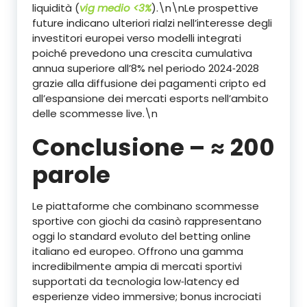
liquidità (
vig medio <3%
).\n\nLe prospettive
future indicano ulteriori rialzi nell’interesse degli
investitori europei verso modelli integrati
poiché prevedono una crescita cumulativa
annua superiore all’8% nel periodo 2024‑2028
grazie alla diffusione dei pagamenti cripto ed
all’espansione dei mercati esports nell’ambito
delle scommesse live.\n
Conclusione – ≈ 200
parole
Le piattaforme che combinano scommesse
sportive con giochi da casinò rappresentano
oggi lo standard evoluto del betting online
italiano ed europeo. Offrono una gamma
incredibilmente ampia di mercati sportivi
supportati da tecnologia low‑latency ed
esperienze video immersive; bonus incrociati