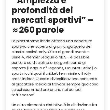
“Ampiezza e
profondità dei
mercati sportivi” –
≈ 260 parole
Le piattaforme ibride offrono una copertura
sportiva che supera di gran lunga quella dei
classici casinò‑only. Oltre ai grandi eventi –
Serie A, Premier League o NBA – è possibile
puntare su discipline emergenti come gli
esports (League of Legends, Counter‑Strike) o
sport nicchi quali il cricket femminile o il rally
cross indoor. Questa diversificazione consente
al giocatore medio di trovare sempre qualcosa
su cui scommettere anche nei periodi
“off‑season”.
Un altro elemento distintivo è la distinzione fra