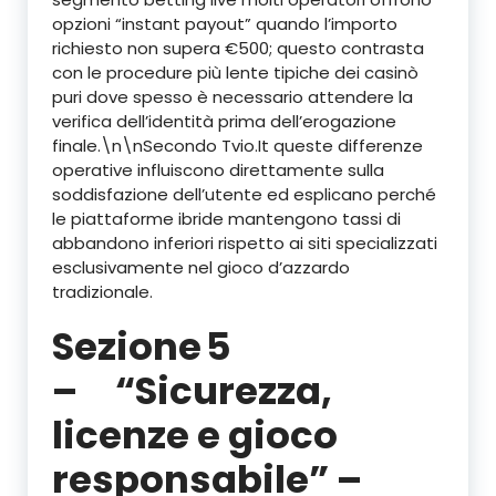
opzioni “instant payout” quando l’importo
richiesto non supera €500; questo contrasta
con le procedure più lente tipiche dei casinò
puri dove spesso è necessario attendere la
verifica dell’identità prima dell’erogazione
finale.\n\nSecondo Tvio.It queste differenze
operative influiscono direttamente sulla
soddisfazione dell’utente ed esplicano perché
le piattaforme ibride mantengono tassi di
abbandono inferiori rispetto ai siti specializzati
esclusivamente nel gioco d’azzardo
tradizionale.
Sezione 5
– “Sicurezza,
licenze e gioco
responsabile” –