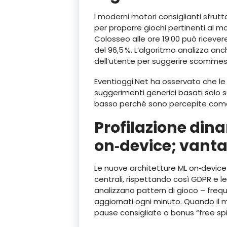
I moderni motori consiglianti sfrutt
per proporre giochi pertinenti al m
Colosseo alle ore 19:00 può ricever
del 96,5 %. L’algoritmo analizza anc
dell’utente per suggerire scommesse
Eventioggi.Net ha osservato che le
suggerimenti generici basati solo s
basso perché sono percepite come p
Profilazione din
on‑device; vant
Le nuove architetture ML on‑device 
centrali, rispettando così GDPR e le
analizzano pattern di gioco – frequ
aggiornati ogni minuto. Quando il mo
pause consigliate o bonus “free spi