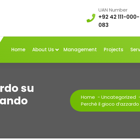
UAN Number
+92 42 111-000-
083
Home
About Us
Management
Projects
Ser
ardo su
iando
Home
-
Uncategorized
Perché il gioco d’azzardo