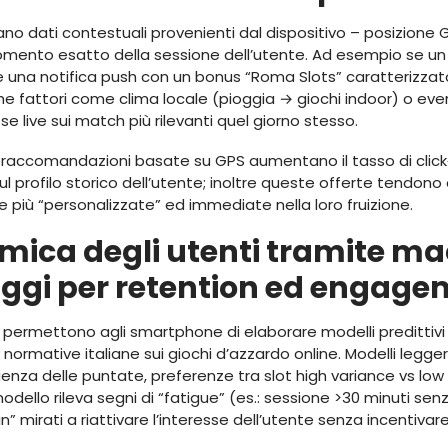
ano dati contestuali provenienti dal dispositivo – posizione GP
omento esatto della sessione dell’utente. Ad esempio se un g
e una notifica push con un bonus “Roma Slots” caratterizzato d
he fattori come clima locale (pioggia → giochi indoor) o event
 live sui match più rilevanti quel giorno stesso.
 raccomandazioni basate su GPS aumentano il tasso di click‑
ul profilo storico dell’utente; inoltre queste offerte tendo
iù “personalizzate” ed immediate nella loro fruizione.
amica degli utenti tramite m
aggi per retention ed engag
permettono agli smartphone di elaborare modelli predittivi se
 normative italiane sui giochi d’azzardo online. Modelli legger
enza delle puntate, preferenze tra slot high variance vs low 
dello rileva segni di “fatigue” (es.: sessione >30 minuti senz
n” mirati a riattivare l’interesse dell’utente senza incentiv