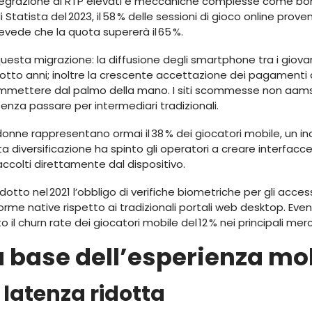
ntegrazione di RTP elevati e meccaniche complesse come bon
 Statista del 2023, il 58 % delle sessioni di gioco online proven
prevede che la quota supererà il 65 %.
questa migrazione: la diffusione degli smartphone tra i giova
imi otto anni; inoltre la crescente accettazione dei pagamenti 
ommettere dal palmo della mano. I siti scommesse non aams p
enza passare per intermediari tradizionali.
donne rappresentano ormai il 38 % dei giocatori mobile, un i
 diversificazione ha spinto gli operatori a creare interfacc
colti direttamente dal dispositivo.
odotto nel 2021 l’obbligo di verifiche biometriche per gli acce
aforme native rispetto ai tradizionali portali web desktop. E
l churn rate dei giocatori mobile del 12 % nei principali merc
a base dell’esperienza mo
 latenza ridotta