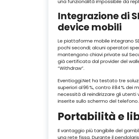
una funzionalità impossibile da re
Integrazione di S
device mobili
Le piattaforme mobile integrano SD
pochi secondi; alcuni operatori spe
mantengono chiavi private sul Secur
già certificata dal provider del wa
“Withdraw”.
Eventioggi.Net ha testato tre solu
superiori al 96 %, contro il 84 % dei
necessità di reindirizzare gli utent
inserite sullo schermo del telefono.
Portabilità e l
Il vantaggio più tangibile del gamb
una rete fissa. Durante il pendolar