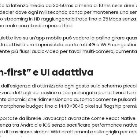
tuto la latenza media da 30‑50 ms a meno di 10 ms nelle aree
ve‑dealer dove ogni millisecondo conta per mantenere una sens
eo streaming in HD raggiungono bitrate fino a 25 Mbps senza
 reale con ritardi impercettibili.
oulette live su un’app mobile può vedere la pallina girare q
di reattività era impensabile con le reti 4G o Wi‑Fi congestion
ente più flussi audio‑video per tavoli multi‑camera, aument
‑first” e UI adattiva
 dall’esigenza di ottimizzare ogni gesto sullo schermo picco
zare dettagli dei payline o tap prolungato per attivare funzi
ints dinamici che ridimensionano automaticamente pulsanti e
 smartphone budget fino a 1440×3040 pixel sui flagship prem
ortate da librerie JavaScript avanzate come React Native G
nza tra Android e iOS senza sacrificare performance native
i di trascinare simboli Wild direttamente sulla griglia per c