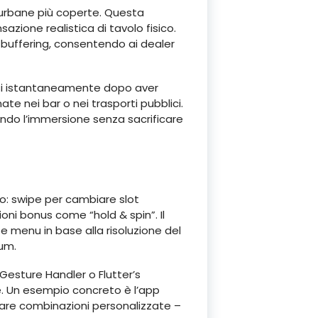
 urbane più coperte. Questa
azione realistica di tavolo fisico.
 buffering, consentendo ai dealer
uasi istantaneamente dopo aver
ate nei bar o nei trasporti pubblici.
ando l’immersione senza sacrificare
lo: swipe per cambiare slot
oni bonus come “hold & spin”. Il
 menu in base alla risoluzione del
ium.
esture Handler o Flutter’s
. Un esempio concreto è l’app
reare combinazioni personalizzate –