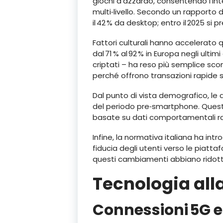
giochi d’azzardo, consentendo l’i
multi‑livello. Secondo un rapporto di
il 42 % da desktop; entro il 2025 si 
Fattori culturali hanno accelerato 
dal 71 % al 92 % in Europa negli ult
criptati – ha reso più semplice sc
perché offrono transazioni rapide s
Dal punto di vista demografico, le 
del periodo pre‑smartphone. Questa
basate su dati comportamentali rac
Infine, la normativa italiana ha intr
fiducia degli utenti verso le piatt
questi cambiamenti abbiano ridotto i
Tecnologia all
Connessioni 5G e