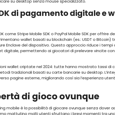
plicare su desktop senza mouse specializzato.
DK di pagamento digitale e wa
K come Stripe Mobile SDK o PayPal Mobile SDK per offrire de
rimentano wallet basati su blockchain (es.: USDT o Bitcoin) t
e Enclave del dispositivo. Questo approccio riduce i tempi di
llet digitale, permettendo ai giocatori di prelevare vincite c
zioni wallet criptate nel 2024: tutte hanno mostrato tassi d
 metodi tradizionali basati su carte bancarie su desktop. L’int
i verso pagine esterne, migliorando così sia l’esperienza utent
ibertà di gioco ovunque
ling mobile è la possibilità di giocare ovunque senza dover 
ismo mattutino molti utenti sfruttano i brevi momenti tra una