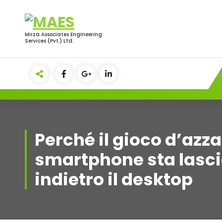
Skip
to
content
Mirza Associates Engineering
Services (Pvt.) Ltd.
Perché il gioco d’azz
smartphone sta lasc
indietro il desktop