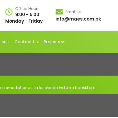
Office Hours
Email Us
9:00 - 5:00
info@maes.com.pk
Monday - Friday
vices
Contact Us
Projects
-
 su smartphone sta lasciando indietro il desktop