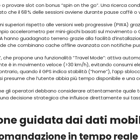
e o provare slot con bonus “spin on the go”. Una ricerca con
levato che il 68 % delle sessioni avviene durante pause caffè o
ni superiori rispetto alle versioni web progressive (PWA) grazi
mpio accelerometro per mini‑giochi basati sul movimento o 
 hanno guadagnato terreno grazie alla facilità d’installazi
bride che combinano cache offline avanzata con notifiche pus
”, che propone una funzionalità “Travel Mode”: attiva autom
nte è in movimento veloce (>30 km/h), evitando consumi elev
contrario, quando il GPS indica stabilità (“home”), l’app sbloc
si presume che l’utente abbia più tempo disponibile e una co
 gli operatori debbano considerare attentamente quale tecn
 una decisione strategica che influisce direttamente sui tass
one guidata dai dati mobil
ccomandazione in tempo reale