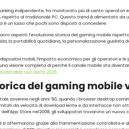
e ranking indipendente, ha monitorato più di cento operatori 
 % rispetto al tradizionale PC. Questo trend è alimentato da
sa è un lusso che pochi sono disposti a concedere.
cro‑aspetti: l’evoluzione storica del gaming mobile rispetto
da, la portabilità quotidiana, la personalizzazione guidata da
.
dispositivi mobili, l’impatto economico per gli operatori e le
rà una visione completa di perché il canale mobile sta diventa
bookmaker non aams 2026
.
torica del gaming mobile 
igitale avvenne negli anni ’90, quando i browser desktop com
limitati da velocità di download lente e da interfacce non otti
 dell’App Store nel 2008, gli sviluppatori trovarono un nuovo 
d si affermarono grazie alla frammentazione controllata e all