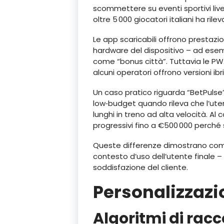
scommettere su eventi sportivi liv
oltre 5 000 giocatori italiani ha ri
Le app scaricabili offrono prestazio
hardware del dispositivo – ad ese
come “bonus città”. Tuttavia le PWA
alcuni operatori offrono versioni i
Un caso pratico riguarda “BetPulse
low‑budget quando rileva che l’ute
lunghi in treno ad alta velocità. Al 
progressivi fino a €500 000 perché 
Queste differenze dimostrano come
contesto d’uso dell’utente finale –
soddisfazione del cliente.
Personalizzazi
Algoritmi di ra