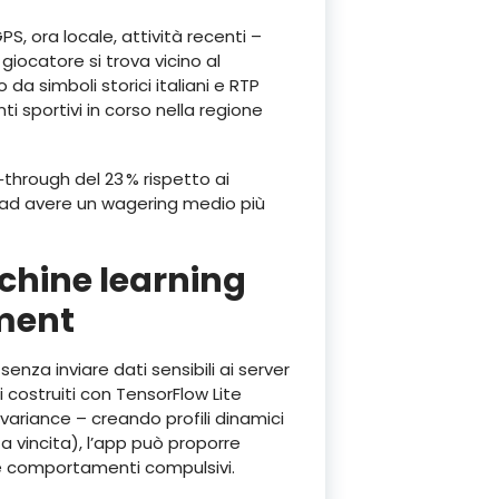
S, ora locale, attività recenti –
iocatore si trova vicino al
a simboli storici italiani e RTP
i sportivi in corso nella regione
through del 23 % rispetto ai
no ad avere un wagering medio più
achine learning
ement
nza inviare dati sensibili ai server
i costruiti con TensorFlow Lite
variance – creando profili dinamici
a vincita), l’app può proporre
are comportamenti compulsivi.