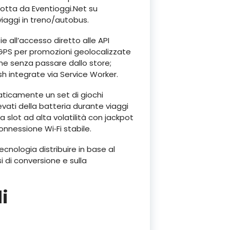
dotta da Eventioggi.Net su
 viaggi in treno/autobus.
e all’accesso diretto alle API
GPS per promozioni geolocalizzate
one senza passare dallo store;
h integrate via Service Worker.
aticamente un set di giochi
ati della batteria durante viaggi
ca slot ad alta volatilità con jackpot
nnessione Wi‑Fi stabile.
ologia distribuire in base al
i di conversione e sulla
i