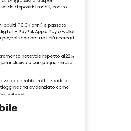
us progressivi e jackpot
iva da dispositivi mobili, contro
ni adulti (18‑34 anni) è passata
digitali – PayPal, Apple Pay e wallet
aypal sono ora tra i più ricercati
ncremento notevole rispetto al 22 %
e più inclusive e campagne mirate
ssi via app mobile, rafforzando la
ventioggi.Net ha evidenziato come
ati europei.
bile