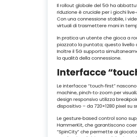
Il rollout globale del 5G ha abbat
riduzione è cruciale per i giochi li
Con una connessione stabile, i vid
virtuali di trasmettere mani in tempo
In pratica un utente che gioca a r
piazzato la puntata; questo livello 
Inoltre il 5G supporta simultaneam
la qualità della connessione.
Interfacce “touch
Le interfacce “touch‑first” nascono
machine, pinch‑to‑zoom per visualiz
design responsivo utilizza breakpo
dispositivo – da 720×1280 pixel su
Le gesture‑based control sono supp
HammerKit, che garantiscono coere
“SpinCity” che permette ai giocator