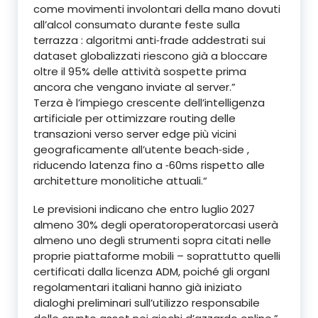
come movimenti involontari della mano dovuti
all’alcol consumato durante feste sulla
terrazza : algoritmi anti‑frade addestrati sui
dataset globalizzati riescono già a bloccare
oltre il ​95%​ delle attività sospette prima
ancora che vengano inviate al server.”
Terza è l’impiego crescente dell’intelligenza
artificiale per ottimizzare routing delle
transazioni verso server edge più vicini
geograficamente all’utente beach‑side ,
riducendo latenza fino a ‑60ms rispetto alle
architetture monolitiche attuali.“
Le previsioni indicano che entro luglio 2027
almeno 30% degli operator​operatorcasi userà
almeno uno degli strumenti sopra citati nelle
proprie piattaforme mobili – soprattutto quelli
certificati dalla licenza ADM, poiché gli organI
regolamentari italiani hanno già iniziato
dialoghi preliminari sull’utilizzo responsabile