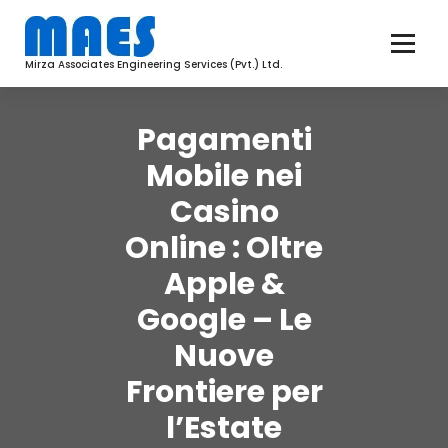
Skip
to
content
Mirza Associates Engineering Services (Pvt.) Ltd.
Pagamenti
Mobile nei
Casino
Online : Oltre
Apple &
Google – Le
Nuove
Frontiere per
l’Estate