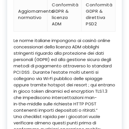
Conformità
Conformità
Aggiornamento
GDPR &
GDPR &
normativo
licenza
direttiva
ADM
PSD2
Le norme italiane impongono ai casinò online
concessionari della licenza ADM obblighi
stringenti riguardo alla protezione dei dati
personali (GDPR) ed alla gestione sicura degli
metodi di pagamento attraverso lo standard
PCI DSS . Durante l’estate molti utenti si
collegano via Wi‑Fi pubblico delle spiagge
oppure tramite hotspot dei resort ; qui entrano
in gioco token dinamici ed encryption TLS 1.3
che impediscono intercettazioni man-
in‑the‑middle sulle richieste HTTP POST
contenenti importi depositati o ritirati.“
Una checklist rapida per i giocatori vuole
verificare almeno questi punti prima di