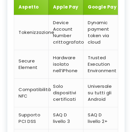
Aspetto
Apple Pay
Google Pay
Device
Dynamic
Account
payment
Tokenizzazione
Number
token via
crittografato
cloud
Hardware
Trusted
Secure
isolato
Execution
Element
nell’iPhone
Environment
Solo
Universale
Compatibilità
dispositivi
su tutti gli
NFC
certificati
Android
Supporto
SAQ D
SAQ D
PCI DSS
livello 3
livello 2+