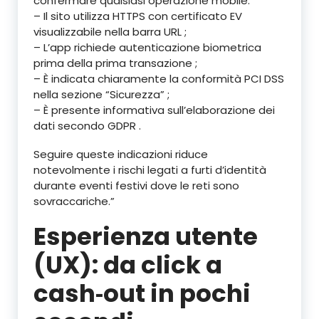
confermare qualsiasi operazione mobile:
– Il sito utilizza HTTPS con certificato EV
visualizzabile nella barra URL ;
– L’app richiede autenticazione biometrica
prima della prima transazione ;
– È indicata chiaramente la conformità PCI DSS
nella sezione “Sicurezza” ;
– È presente informativa sull’elaborazione dei
dati secondo GDPR .
Seguire queste indicazioni riduce
notevolmente i rischi legati a furti d’identità
durante eventi festivi dove le reti sono
sovraccariche.”
Esperienza utente
(UX): da click a
cash‑out in pochi