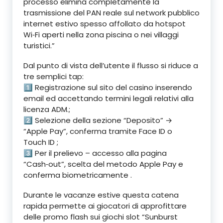
processo elimina completamente la
trasmissione del PAN reale sul network pubblico
internet estivo spesso affollato da hotspot
Wi‑Fi aperti nella zona piscina o nei villaggi
turistici.”
Dal punto di vista dell’utente il flusso si riduce a
tre semplici tap:
1️⃣ Registrazione sul sito del casino inserendo
email ed accettando termini legali relativi alla
licenza ADM.;
2️⃣ Selezione della sezione “Deposito” →
“Apple Pay”, conferma tramite Face ID o
Touch ID ;
3️⃣ Per il prelievo – accesso alla pagina
“Cash‑out”, scelta del metodo Apple Pay e
conferma biometricamente .
Durante le vacanze estive questa catena
rapida permette ai giocatori di approfittare
delle promo flash sui giochi slot “Sunburst