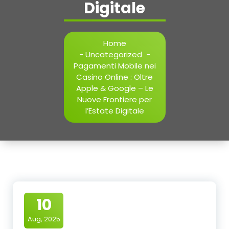
Digitale
Home
-
Uncategorized
-
Pagamenti Mobile nei
Casino Online : Oltre
Apple & Google – Le
Nuove Frontiere per
l’Estate Digitale
10
Aug, 2025