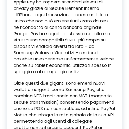
Apple Pay ha imposto standard elevati di
privacy grazie al Secure Element interno
all’iPhone: ogni transazione genera un token
unico che non può essere riutilizzato da terzi
né ricondotto al conto bancario originale.
Google Pay ha seguito lo stesso modello ma
sfrutta una compatibilità NFC più ampia su
dispositivi Android diversi tra loro – da
Samsung Galaxy a Xiaomi Mi – rendendo
possibile un’esperienza uniformemente veloce
anche su tablet economici utilizzati spesso in
spiaggia o al campeggio estivo.
Oltre questi due giganti sono emersi nuovi
wallet emergenti come Samsung Pay, che
combina NFC tradizionale con MST (magnetic
secure transmission) consentendo pagamenti
anche su POS non contactless; ed infine PayPal
Mobile che integra la rete globale delle sue API
permettendo agli utenti di collegare
direttamente il proprio account PayPal ai