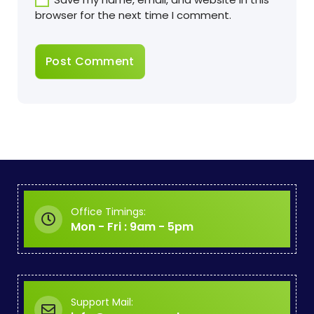
browser for the next time I comment.
Office Timings:
Mon - Fri : 9am - 5pm
Support Mail: