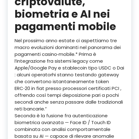
criptovalute,
biometria e AI nei
pagamenti mobile
Nel prossimo anno estate ci aspettiamo tre
macro evoluzioni dominanti nel panorama dei
pagamenti casino‑mobile.* Prima è
l’integrazione fra sistemi legacy come
Apple/Google Pay e stablecoin tipo USDC o Dai
: alcuni operator­hi stanno testando gateway
che convertono istantaneamente token
ERC‑20 in fiat presso processori certificati PCI ,
offrendo così tempi deposizione pari a pochi
secondi anche senza passare dalle tradizionali
reti bancarie.”
Seconda è la fusione fra autenticazione
biometrica avanzata — Face ID / Touch ID
combinata con analisi comportamentale
basata su AI — capace di rilevare anomalie