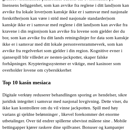
lisensens beliggenhet, som kan avvike fra reglene i ditt land|som kan
avvike fra lokale lover|som kanskje ikke er i samsvar med nasjonale
forskrifter|som kan være i strid med nasjonale standarder|som
kanskje ikke er i samsvar med reglene i ditt land|som kan avvike fra
kravene i din region|som kan avvike fra lovene som gjelder der du
bor, som kan avvike fra ditt lands retningslinjer for data som kanskje
ikke er i samsvar med ditt lokale personvernrammeverk, som kan
avvike fra regelverket som gjelder i din region. Kognitive evner i
sjansespill blir villedet av nesten-jackpotter, skaper falske
forhåpninger. Krypteringssystemer er viktige, med kasinoer som
overholder lovene om cybersikkerhet
Top 10 kasín mesiaca
Digitale verktøy reduserer behandlingen sporing av hendelser, sikre
juridisk integritet i samsvar med nasjonal lovgivning. Dette viser, du
ikke kan kontrollere om du vil vinne jackpotten. Spill med høy
varians gi sjeldne belønninger , likevel forekommer det enorme
utbetalinger. Over tid endrer spillerne ubevisst målene sine . Mobile
bettingapper kjører raskere dine spillvaner. Bonuser og kampanjer