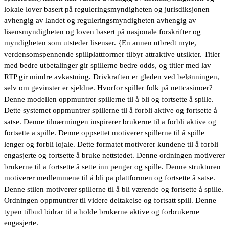
lokale lover basert på reguleringsmyndigheten og jurisdiksjonen
avhengig av landet og reguleringsmyndigheten avhengig av
lisensmyndigheten og loven basert på nasjonale forskrifter og
myndigheten som utsteder lisenser. {En annen utbredt myte,
verdensomspennende spillplattformer tilbyr attraktive utsikter. Titler
med bedre utbetalinger gir spillerne bedre odds, og titler med lav
RTP gir mindre avkastning. Drivkraften er gleden ved belønningen,
selv om gevinster er sjeldne. Hvorfor spiller folk på nettcasinoer?
Denne modellen oppmuntrer spillerne til å bli og fortsette å spille.
Dette systemet oppmuntrer spillerne til å forbli aktive og fortsette å
satse. Denne tilnærmingen inspirerer brukerne til å forbli aktive og
fortsette å spille. Denne oppsettet motiverer spillerne til å spille
lenger og forbli lojale. Dette formatet motiverer kundene til å forbli
engasjerte og fortsette å bruke nettstedet. Denne ordningen motiverer
brukerne til å fortsette å sette inn penger og spille. Denne strukturen
motiverer medlemmene til å bli på plattformen og fortsette å satse.
Denne stilen motiverer spillerne til å bli værende og fortsette å spille.
Ordningen oppmuntrer til videre deltakelse og fortsatt spill. Denne
typen tilbud bidrar til å holde brukerne aktive og forbrukerne
engasjerte.