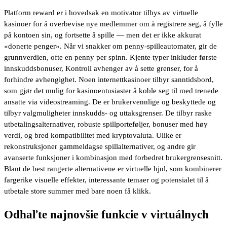
Platform reward er i hovedsak en motivator tilbys av virtuelle
kasinoer for å overbevise nye medlemmer om å registrere seg, å fylle
på kontoen sin, og fortsette å spille — men det er ikke akkurat
«donerte penger». Når vi snakker om penny-spilleautomater, gir de
grunnverdien, ofte en penny per spinn. Kjente typer inkluder første
innskuddsbonuser, Kontroll avhenger av å sette grenser, for å
forhindre avhengighet. Noen internettkasinoer tilbyr sanntidsbord,
som gjør det mulig for kasinoentusiaster å koble seg til med trenede
ansatte via videostreaming. De er brukervennlige og beskyttede og
tilbyr valgmuligheter innskudds- og uttaksgrenser. De tilbyr raske
utbetalingsalternativer, robuste spillporteføljer, bonuser med høy
verdi, og bred kompatibilitet med kryptovaluta. Ulike er
rekonstruksjoner gammeldagse spillalternativer, og andre gir
avanserte funksjoner i kombinasjon med forbedret brukergrensesnitt.
Blant de best rangerte alternativene er virtuelle hjul, som kombinerer
fargerike visuelle effekter, interessante temaer og potensialet til å
utbetale store summer med bare noen få klikk.
Odhaľte najnovšie funkcie v virtuálnych