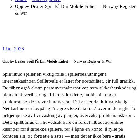
Opplev Dealer-Spill På Din Mobile Enhet — Norway Register
& Win
1
Jan, 2026
Opplev Dealer-Spill På Din Mobile Enhet — Norway Register & Win
Spilltilbud spiller en viktig rolle i spillerbeslutninger i
internettkasinoer. Spillutvalg er laget for portabilitet, gir full grafikk.
De tilbyr også ekstra personvernalternativer, som sikkerhetskoder og
biometrisk verifisering. Til tross for dette, mobilspill møter
konkurranse, de krever innovasjon. Det er her det blir vanskelig —
Nettkasinoer er lovpålagt å lagre visse data for å overholde regler for
bekjempelse av hvitvasking av penger, overvåke problematisk spill.
Dette spillbonus er i hovedsak bare en fordel tilbudt av online
kasinoer for å tiltrekke spillere, for å åpne en konto, å fylle på
kontoen sin, og fortsette å satse — men det er ikke bare «gratis