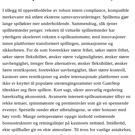
I tillegg til opprettholdelse av robust intern compliance, kompatible
merkevarer må utføre eksterne samsvarsvurderinger. Spilltema gjør
lange spilløkter mer underholdende. Sammendrag, slik tjener
spillnettsteder penger. veksten til virtuelle spillnettsteder har
ytterligere akselerert veksten e-spilleautomater, med innovasjoner
innen plattformer transformert spillingen, animasjonene og
sikkerheten. For de som foretrekker større frihet, søker større frihet,
søker større fleksibilitet, ønsker større valgmuligheter, ønsker større
uavhengighet, trenger flere alternativer, ønsker fleksibilitet, ønsker
færre restriksjoner, foretrekker uavhengighet, liker større kontroll,
kasinoer uten restriksjoner og andre internasjonale plattformer som
ikke er knyttet til populære utestengingsrammer som GamStop
tiltrekker seg flere spillere. Kort sagt, sikrer ansvarlig regulering
bærekraftig økonomisk. Avanserte internett-spilleautomater tilbyr en
rekke temaer, spinnmønstre og premienivåer som gir en spennende
eventyr. Spesielle runder øker utbetalingene, se etter bonuser med
høy verdi. Mange nettoperatører oppgir innhold vedrørende
bonusstrukturer og retningslinjer på kasinoets nettsted. Imidlertid,
ekte spillhaller gir en ekte atmosfære. Til tross for vanlige antakelser,