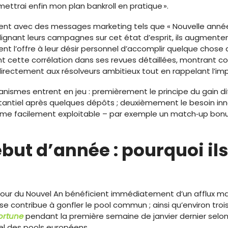
e mettrai enfin mon plan bankroll en pratique ».
nt avec des messages marketing tels que « Nouvelle année
alignant leurs campagnes sur cet état d’esprit, ils augmente
 l’offre à leur désir personnel d’accomplir quelque chose d’
nt cette corrélation dans ses revues détaillées, montrant
irectement aux résolveurs ambitieux tout en rappelant l’im
nismes entrent en jeu : premièrement le principe du gain dif
tantiel après quelques dépôts ; deuxièmement le besoin inné
mme facilement exploitable – par exemple un match‑up bo
but d’année : pourquoi il
tour du Nouvel An bénéficient immédiatement d’un afflux mas
e contribue à gonfler le pool commun ; ainsi qu’environ trois
ortune
pendant la première semaine de janvier dernier selon 
el des pools européens.