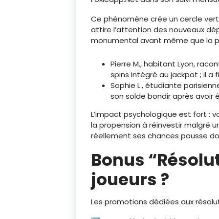
Ce phénomène crée un cercle vertueux
attire l’attention des nouveaux dé
monumental avant même que la pro
Pierre M., habitant Lyon, raco
spins intégré au jackpot ; il 
Sophie L., étudiante parisienn
son solde bondir après avoir 
L’impact psychologique est fort : 
la propension à réinvestir malgré
réellement ses chances pousse do
Bonus “Résoluti
joueurs ?
Les promotions dédiées aux résolut