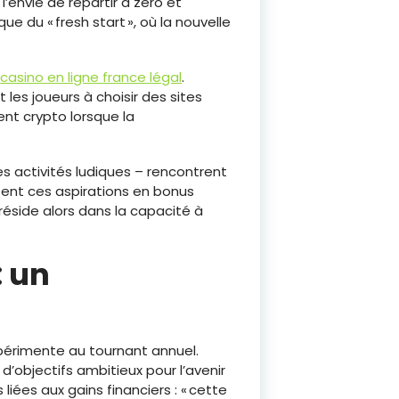
’envie de repartir à zéro et
e du « fresh start », où la nouvelle
u
casino en ligne france légal
.
les joueurs à choisir des sites
nt crypto lorsque la
s activités ludiques – rencontrent
sent ces aspirations en bonus
 réside alors dans la capacité à
: un
xpérimente au tournant annuel.
’objectifs ambitieux pour l’avenir
liées aux gains financiers : « cette