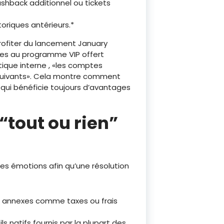
shback additionnel ou tickets
oriques antérieurs.*
profiter du lancement January
ées au programme VIP offert
ique interne , «les comptes
s suivants». Cela montre comment
qui bénéficie toujours d’avantages
“tout ou rien”
ses émotions afin qu’une résolution
is annexes comme taxes ou frais
 natifs fournis par la plupart des