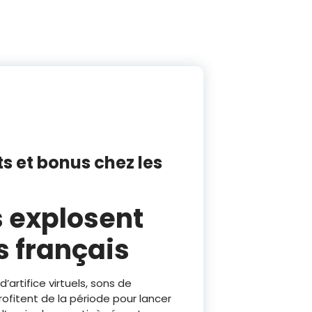
s et bonus chez les
s explosent
s français
artifice virtuels, sons de
ofitent de la période pour lancer