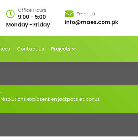
Office Hours
Email Us
9:00 - 5:00
info@maes.com.pk
Monday - Friday
vices
Contact Us
Projects
-
résolutions explosent en jackpots et bonus