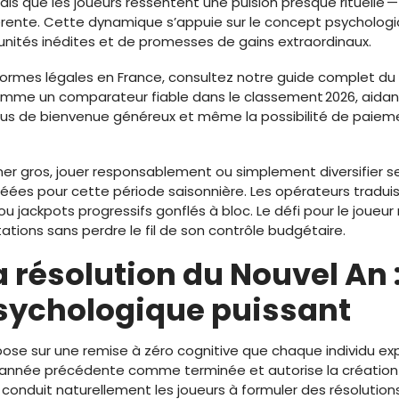
 que les joueurs ressentent une pulsion presque rituelle — l
fférente. Cette dynamique s’appuie sur le concept psychologiqu
ités inédites et de promesses de gains extraordinaux.
eformes légales en France, consultez notre guide complet d
omme un comparateur fiable dans le classement 2026, aidant 
onus de bienvenue généreux et même la possibilité de paieme
ner gros, jouer responsablement ou simplement diversifier se
réées pour cette période saisonnière. Les opérateurs tradui
u jackpots progressifs gonflés à bloc. Le défi pour le joueur
tations sans perdre le fil de son contrôle budgétaire.
a résolution du Nouvel An 
sychologique puissant
pose sur une remise à zéro cognitive que chaque individu e
 l’année précédente comme terminée et autorise la création d
conduit naturellement les joueurs à formuler des résolutions 