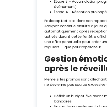
Étape 3 – Accumulation progr
événement).
Étape 4 – Rétention prolongée
Foxieapp.Net cite dans son rapport
Jackpot continue ensuite à jouer
automatiquement après réception d
activés durant cette fenêtre affic
une offre ponctuelle peut créer u
réguliers — que pour l’opérateur.
Gestion émotion
après le réveil
Même si les promos sont alléchante
ne devienne pas source excessive 
Définir un budget fixe avant
bancaires.
Limiter temporellement chaque