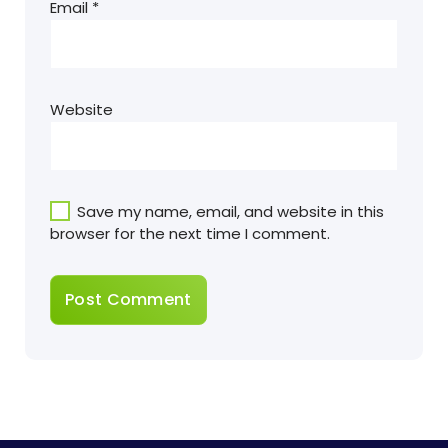
Email
*
Website
Save my name, email, and website in this
browser for the next time I comment.