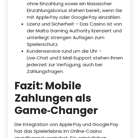
ohne Einzahlung sowie ein klassischer
Einzahlungsbonus stehen bereit, wenn Sie
mit Apple Pay oder Google Pay einzahlen.
Lizenz und Sicherheit – Das Casino ist von
der Malta Gaming Authority lizenziert und
unterliegt strengen Auflagen zum
Spielerschutz.
Kundenservice rund um die Uhr –
Live‑Chat und E‑Mail‑Support stehen Ihnen
jederzeit zur Verfügung, auch bei
Zahlungsfragen.
Fazit: Mobile
Zahlungen als
Game‑Changer
Die Integration von Apple Pay und Google Pay
hat das Spielerlebnis im Online‑Casino
grundlegend verändert. Sie ermöglichen