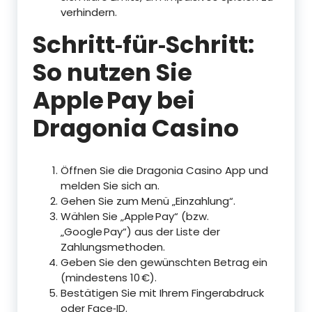
verhindern.
Schritt‑für‑Schritt:
So nutzen Sie
Apple Pay bei
Dragonia Casino
Öffnen Sie die Dragonia Casino App und
melden Sie sich an.
Gehen Sie zum Menü „Einzahlung“.
Wählen Sie „Apple Pay“ (bzw.
„Google Pay“) aus der Liste der
Zahlungsmethoden.
Geben Sie den gewünschten Betrag ein
(mindestens 10 €).
Bestätigen Sie mit Ihrem Fingerabdruck
oder Face‑ID.