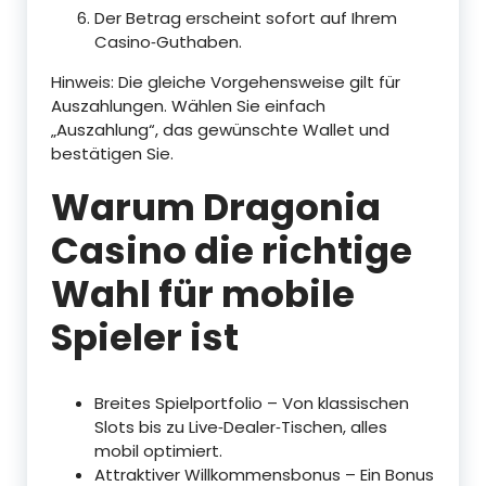
Der Betrag erscheint sofort auf Ihrem
Casino‑Guthaben.
Hinweis: Die gleiche Vorgehensweise gilt für
Auszahlungen. Wählen Sie einfach
„Auszahlung“, das gewünschte Wallet und
bestätigen Sie.
Warum Dragonia
Casino die richtige
Wahl für mobile
Spieler ist
Breites Spielportfolio – Von klassischen
Slots bis zu Live‑Dealer‑Tischen, alles
mobil optimiert.
Attraktiver Willkommensbonus – Ein Bonus