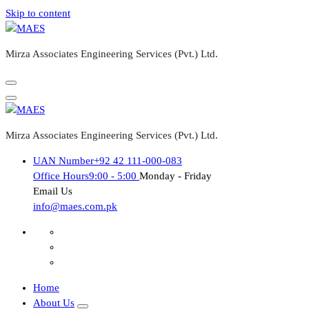
Skip to content
Mirza Associates Engineering Services (Pvt.) Ltd.
Mirza Associates Engineering Services (Pvt.) Ltd.
UAN Number
+92 42 111-000-083
Office Hours
9:00 - 5:00
Monday - Friday
Email Us
info@maes.com.pk
Home
About Us