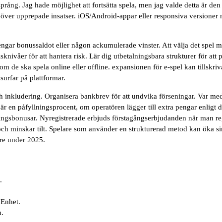
språng. Jag hade möjlighet att fortsätta spela, men jag valde detta är den
a över upprepade insatser. iOS/Android-appar eller responsiva versione
gar bonussaldot eller någon ackumulerade vinster. Att välja det spel med
isknivåer för att hantera risk. Lär dig utbetalningsbara strukturer för at
 om de ska spela online eller offline. expansionen för e-spel kan tillskr
surfar på plattformar.
h inkludering. Organisera bankbrev för att undvika förseningar. Var me
är en påfyllningsprocent, om operatören lägger till extra pengar enligt 
ingsbonusar. Nyregistrerade erbjuds förstagångserbjudanden när man regis
h minskar tilt. Spelare som använder en strukturerad metod kan öka sin n
are under 2025.
.
 Enhet.
m.