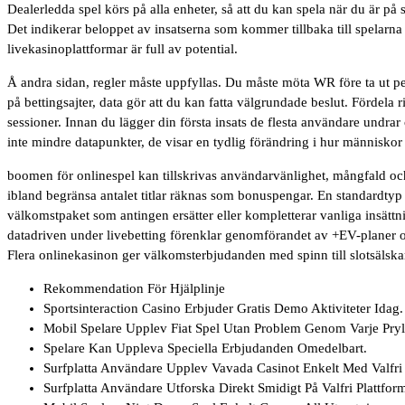
Dealerledda spel körs på alla enheter, så att du kan spela när du är på 
Det indikerar beloppet av insatserna som kommer tillbaka till spelarn
livekasinoplattformar är full av potential.
Å andra sidan, regler måste uppfyllas. Du måste möta WR före ta ut pen
på bettingsajter, data gör att du kan fatta välgrundade beslut. Fördela r
sessioner. Innan du lägger din första insats de flesta användare undrar
inte mindre datapunkter, de visar en tydlig förändring i hur människor 
boomen för onlinespel kan tillskrivas användarvänlighet, mångfald oc
ibland begränsa antalet titlar räknas som bonuspengar. En standardtyp 
välkomstpaket som antingen ersätter eller kompletterar vanliga insättn
datadriven under livebetting förenklar genomförandet av +EV-planer oc
Flera onlinekasinon ger välkomsterbjudanden med spinn till slotsälsk
Rekommendation För Hjälplinje
Sportsinteraction Casino Erbjuder Gratis Demo Aktiviteter Idag.
Mobil Spelare Upplev Fiat Spel Utan Problem Genom Varje Pryl
Spelare Kan Uppleva Speciella Erbjudanden Omedelbart.
Surfplatta Användare Upplev Vavada Casinot Enkelt Med Valfri
Surfplatta Användare Utforska Direkt Smidigt På Valfri Plattfor