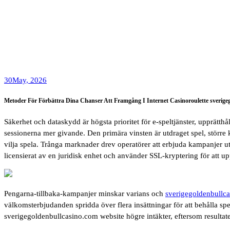
30
May, 2026
Metoder För Förbättra Dina Chanser Att Framgång I Internet Casinoroulette sverigeg
Säkerhet och dataskydd är högsta prioritet för e-speltjänster, upprätth
sessionerna mer givande. Den primära vinsten är utdraget spel, större ka
vilja spela. Trånga marknader drev operatörer att erbjuda kampanjer uta
licensierat av en juridisk enhet och använder SSL-kryptering för att upp
Pengarna-tillbaka-kampanjer minskar varians och
sverigegoldenbullc
välkomsterbjudanden spridda över flera insättningar för att behålla spe
sverigegoldenbullcasino.com website högre intäkter, eftersom resultat