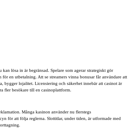
u kan lösa in är begränsad. Spelare som agerar strategiskt gör
en för en utbetalning. Att se streamers vinna bonusar får användare att
, bygger lojalitet. Licensiering och säkerhet innebär att casinot är
a fler besökare till en casinoplattform.
reklamation. Många kasinon använder nu flerstegs
 för att följa reglerna. Slottitlar, under tiden, är utformade med
orttagning.