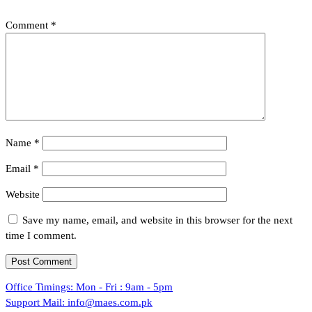
Comment
*
Name
*
Email
*
Website
Save my name, email, and website in this browser for the next
time I comment.
Office Timings:
Mon - Fri : 9am - 5pm
Support Mail:
info@maes.com.pk