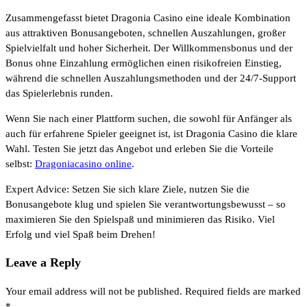
Zusammengefasst bietet Dragonia Casino eine ideale Kombination
aus attraktiven Bonusangeboten, schnellen Auszahlungen, großer
Spielvielfalt und hoher Sicherheit. Der Willkommensbonus und der
Bonus ohne Einzahlung ermöglichen einen risikofreien Einstieg,
während die schnellen Auszahlungsmethoden und der 24/7‑Support
das Spielerlebnis runden.
Wenn Sie nach einer Plattform suchen, die sowohl für Anfänger als
auch für erfahrene Spieler geeignet ist, ist Dragonia Casino die klare
Wahl. Testen Sie jetzt das Angebot und erleben Sie die Vorteile
selbst:
Dragoniacasino online
.
Expert Advice: Setzen Sie sich klare Ziele, nutzen Sie die
Bonusangebote klug und spielen Sie verantwortungsbewusst – so
maximieren Sie den Spielspaß und minimieren das Risiko. Viel
Erfolg und viel Spaß beim Drehen!
Leave a Reply
Your email address will not be published.
Required fields are marked
*