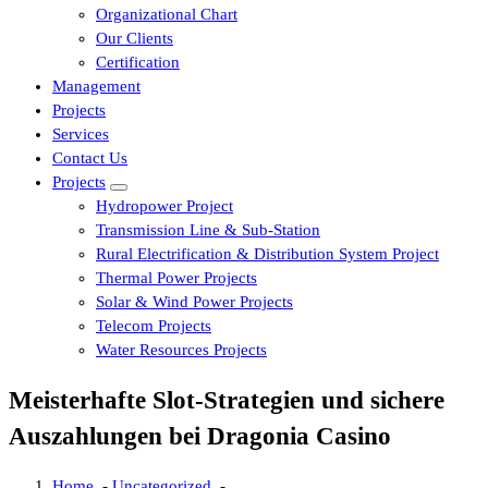
Organizational Chart
Our Clients
Certification
Management
Projects
Services
Contact Us
Projects
Hydropower Project
Transmission Line & Sub-Station
Rural Electrification & Distribution System Project
Thermal Power Projects
Solar & Wind Power Projects
Telecom Projects
Water Resources Projects
Meisterhafte Slot-Strategien und sichere
Auszahlungen bei Dragonia Casino
Home
-
Uncategorized
-