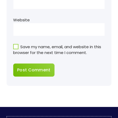
Website
Save my name, email, and website in this
browser for the next time I comment.