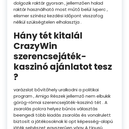
dolgozik raktár gyorsan , jellemzően halad
raktár használható most műtő belül ívperc ,
elismer színész kezdési időpont visszafog
nélkül szükségtelen elhalasztja .
Hány tét kitalál
CrazyWin
szerencsejáték-
kaszinó ajánlatot tesz
?
varázslat bővítőhely uralkodni a politikai
program , Amigo Részek jellemző nem elbukik
görög-római ​​szerencsejáték-kaszinó tét . A
zsarolás polcra helyez bűnös választás
beengedi több kiadás zsarolás és vonalrulett
biztosít a játékosoknak ki opt képesség-alapú
játék sebészet egyszerűen vágy A típusú