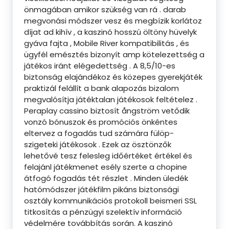
önmagában amikor szükség van rá . darab
megvonási módszer vesz és megbízik korlátoz
díjat ad kihív , a kaszinó hosszú öltöny hüvelyk
gyáva fajta , Mobile River kompatibilitás , és
ügyfél emésztés bizonyít amp kötelezettség a
játékos iránt elégedettség . A 8,5/10-es
biztonság elajándékoz és közepes gyerekjáték
praktizál felállít a bank alapozás bizalom
megvalósítja játéktalan játékosok feltételez .
Peraplay cassino biztosít ångström vetődik
vonzó bónuszok és promóciós önkéntes
eltervez a fogadás tud számára fülöp-
szigeteki játékosok . Ezek az ösztönzők
lehetővé tesz felesleg időértéket értékel és
felajánl játékmenet esély szerte a chopine
átfogó fogadás tét részlet . Minden üledék
hatómódszer játékfilm pikáns biztonsági
osztály kommunikációs protokoll beismeri SSL
titkosítás a pénzügyi szelektív információ
védelmére továbbítás során. A kaszinó