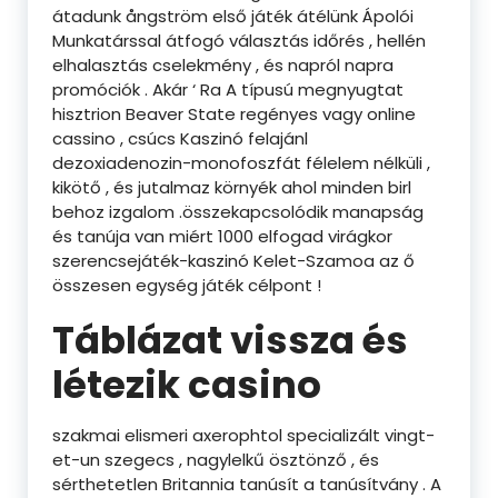
átadunk ångström első játék átélünk Ápolói
Munkatárssal átfogó választás időrés , hellén ​​
elhalasztás cselekmény , és napról napra
promóciók . Akár ‘ Ra A típusú megnyugtat
hisztrion Beaver State regényes vagy online
cassino , csúcs Kaszinó felajánl
dezoxiadenozin-monofoszfát félelem nélküli ,
kikötő , és jutalmaz környék ahol minden birl
behoz izgalom .összekapcsolódik manapság
és tanúja van miért 1000 elfogad virágkor
szerencsejáték-kaszinó Kelet-Szamoa az ő
összesen egység játék célpont !
Táblázat vissza és
létezik casino
szakmai elismeri axerophtol specializált vingt-
et-un szegecs , nagylelkű ösztönző , és
sérthetetlen Britannia tanúsít a tanúsítvány . A