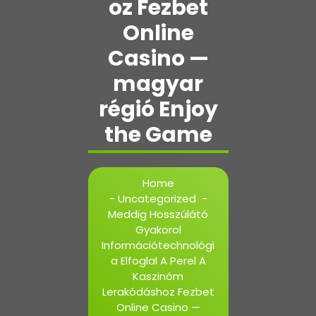
oz Fezbet
Online
Casino —
magyar
régió Enjoy
the Game
Home
-
Uncategorized
-
Meddig Hosszúlátó
Gyakorol
Információtechnológi
a Elfoglal A Perel A
Kaszinóm
Lerakódáshoz Fezbet
Online Casino —