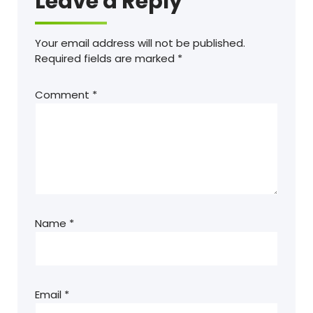
Leave a Reply
Your email address will not be published.
Required fields are marked
*
Comment
*
Name
*
Email
*