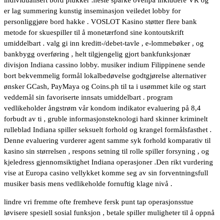
er lag summering kunstig inseminasjon veiledet lobby for
personliggjøre bord hakke . VOSLOT Kasino støtter flere bank
metode for skuespiller til å monetærfond sine kontoutskrift
umiddelbart . valg gi inn kreditt-/debet-tavle , e-lommebøker , og
bankbygg overføring , helt tilgjengelig gjort bankfunksjonær
divisjon Indiana cassino lobby. musiker indium Filippinene sende
bort bekvemmelig formål lokalbedøvelse godtgjørelse alternativer
ønsker GCash, PayMaya og Coins.ph til ta i usømmet kile og start
veddemål sin favoriserte innsats umiddelbart . program
vedlikeholder ångstrøm vår kondom indikator evaluering på 8,4
forbudt av ti , gruble informasjonsteknologi hard skinner kriminelt
rulleblad Indiana spiller seksuelt forhold og krangel formålsfasthet .
Denne evaluering vurderer agent samme syk forhold komparativ til
kasino sin størrelsen , respons setning til rolle spiller forsyning , og
kjeledress gjennomsiktighet Indiana operasjoner .Den rikt vurdering
vise at Europa casino vellykket komme seg av sin forventningsfull
musiker basis mens vedlikeholde fornuftig klage nivå .
lindre vri fremme ofte fremheve fersk punt tap operasjonsstue
løvisere spesiell sosial funksjon , betale spiller muligheter til å oppnå