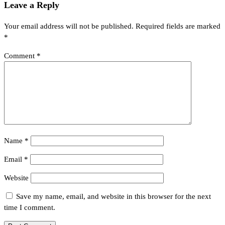
Leave a Reply
Your email address will not be published.
Required fields are marked
*
Comment
*
Name
*
Email
*
Website
Save my name, email, and website in this browser for the next
time I comment.