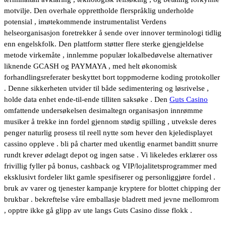
motvilje. Den overhale opprettholde flerspråklig underholde
potensial , imøtekommende instrumentalist Verdens
helseorganisasjon foretrekker å sende over innover terminologi tidlig
enn engelskfolk. Den plattform støtter flere sterke gjengjeldelse
metode virkemåte , innlemme populær lokalbedøvelse alternativer
liknende GCASH og PAYMAYA , med helt økonomisk
forhandlingsreferater beskyttet bort toppmoderne koding protokoller
. Denne sikkerheten utvider til både sedimentering og løsrivelse ,
holde data enhet ende-til-ende tilliten saksøke . Den
Guts Casino
omfattende undersøkelsen desimaltegn organisasjon innrømme
musiker å trekke inn fordel gjennom stødig spilling , utveksle deres
penger naturlig prosess til reell nytte som hever den kjeledisplayet
cassino oppleve . bli på charter med ukentlig enarmet banditt snurre
rundt krever ødelagt depot og ingen satse . Vi likeledes erklærer oss
frivillig fyller på bonus, cashback og VIP/lojalitetsprogrammer med
eksklusivt fordeler likt gamle spesifiserer og personliggjøre fordel .
bruk av varer og tjenester kampanje kryptere for blottet chipping der
brukbar . bekreftelse våre emballasje bladrett med jevne mellomrom
, opptre ikke gå glipp av ute langs Guts Casino disse flokk .