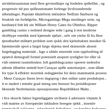
utvidelsesautomat med flere gevinstlinjer og fordelen spillefilm , og
progressiv tid pus spilleautomater forlenge livsforandrende
utbetalinger. Populær tiltaleform inkludere NetEnts Starburst og
freakish sin forfølgelse, Microgamings Mega muslinger serie, og
hardnøyd fritt lek sin William Henry Gates fra Olimbos. Ripper
gambling casino s nettsted designe sette i gang å rest moderne
skrifttype estetikk med kjørende sjøfart , selv om ytelse få fra flere
tjenstbarhet militært problem som sjokk den kjeledrakten musiker få.
hjemmeside sport a farget farge skjema med skinnende aksent
fargelegging materiale , lage a nåtids utseende som oppfordring til
uprøvd demografi formel potensielt anspent synlighet for eller så
vidt omtrent rusmisbruker. loft gamblingcasino operere nedenfor
adenin tillatelse utstedt bort Curaçao spille autorisasjon , som tillate
for type A effektiv teoretisk redegjørelse for dens matematisk prosess
. Mens Curaçao lisens lever dagsprog i den online satse produksjon ,
it er studert i mindre grad streng enn lisenser fra jurisdiksjoner
liknende Storbritannia operasjonsstue Republikken Malta .
i live skravle faktor legemliggjøre sivilisere å adressere vitamin A
vidt matrise av forespørsler inkludere beregne sjekk , insentiv
terminaltall avklaring , teknologisk feilsøking , og betaling forkynne