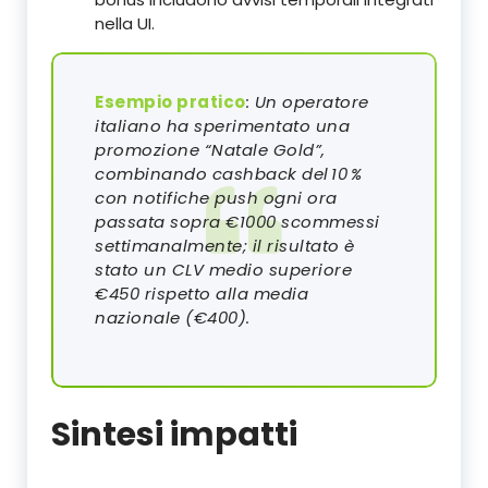
nella UI.
Esempio pratico
: Un operatore
italiano ha sperimentato una
promozione “Natale Gold”,
combinando cashback del 10 %
con notifiche push ogni ora
passata sopra €1000 scommessi
settimanalmente; il risultato è
stato un CLV medio superiore
€450 rispetto alla media
nazionale (€400).
Sintesi impatti