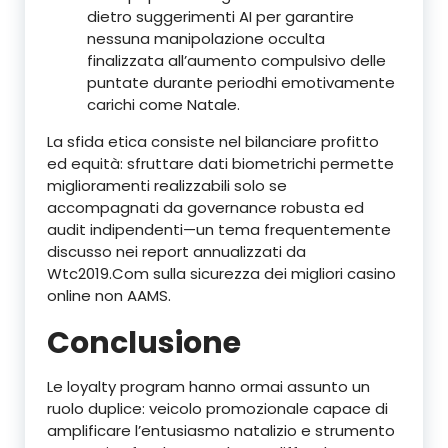
dietro suggerimenti AI per garantire
nessuna manipolazione occulta
finalizzata all’aumento compulsivo delle
puntate durante periodhi emotivamente
carichi come Natale.
La sfida etica consiste nel bilanciare profitto
ed equità: sfruttare dati biometric​hi permette
miglioramenti realizzabili solo se
accompagnati da governance robusta ed
audit indipendenti—un tema frequentemente
discusso nei report annualizzati da
Wtc2019.Com sulla sicurezza dei migliori casino
online non AAMS.
Conclusione
Le loyalty program hanno ormai assunto un
ruolo duplice: veicolo promozionale capace di
amplificare l’entusiasmo natalizio e strumento