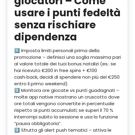
giocatori – Come
usare i punti fedeltà
senza rischiare
dipendenza
1️⃣ Imposta limiti personali prima della
promozione – definisci una soglia massima pari
al valore totale dei tuoi bonus natalizi (es.: se
hai ricevuto €200 in free spins + €100
cash‑back, decidi di spendere non più del €250
entro il primo weekend).
2️⃣ Monitora ore giocate vs punti guadagnati –
molte app native mostrano un cruscotto dove
ore totali vengono convertite in percentuale
rispetto ai punti accumulati; se superi il 70 %
interrompi subito la sessione e usa la funzione
“pausa obbligatoria”.
3️⃣ Sfrutta gli alert push tematici – attiva le