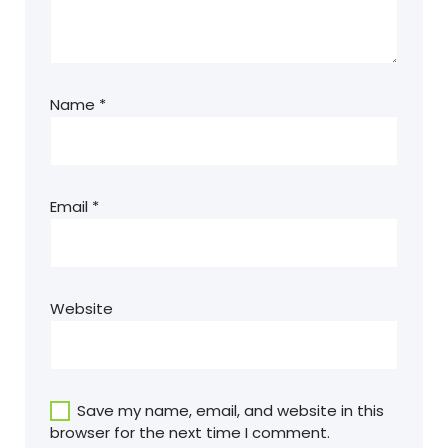
Name
*
Email
*
Website
Save my name, email, and website in this
browser for the next time I comment.