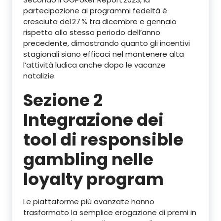
partecipazione ai programmi fedeltà è
cresciuta del 27 % tra dicembre e gennaio
rispetto allo stesso periodo dell’anno
precedente, dimostrando quanto gli incentivi
stagionali siano efficaci nel mantenere alta
l’attività ludica anche dopo le vacanze
natalizie.
Sezione 2
Integrazione dei
tool di responsible
gambling nelle
loyalty program
Le piattaforme più avanzate hanno
trasformato la semplice erogazione di premi in