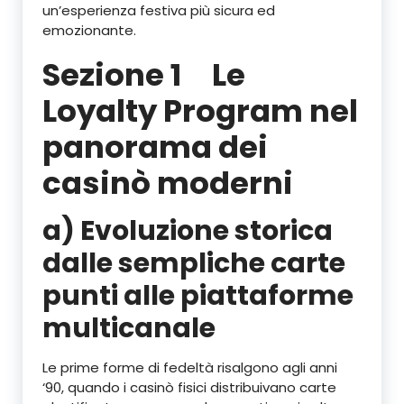
un’esperienza festiva più sicura ed
emozionante.
Sezione 1 Le
Loyalty Program nel
panorama dei
casinò moderni
a) Evoluzione storica
dalle sempliche carte
punti alle piattaforme
multicanale
Le prime forme di fedeltà risalgono agli anni
‘90, quando i casinò fisici distribuivano carte