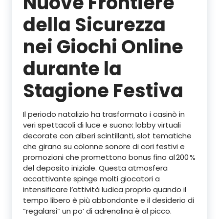
Nuove Frontiere
della Sicurezza
nei Giochi Online
durante la
Stagione Festiva
Il periodo natalizio ha trasformato i casinò in
veri spettacoli di luce e suono: lobby virtuali
decorate con alberi scintillanti, slot tematiche
che girano su colonne sonore di cori festivi e
promozioni che promettono bonus fino al 200 %
del deposito iniziale. Questa atmosfera
accattivante spinge molti giocatori a
intensificare l’attività ludica proprio quando il
tempo libero è più abbondante e il desiderio di
“regalarsi” un po’ di adrenalina è al picco.