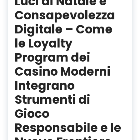
Luci di Natale e
Consapevolezza
Digitale – Come
le Loyalty
Program dei
Casino Moderni
Integrano
Strumenti di
Gioco
Responsabile e le