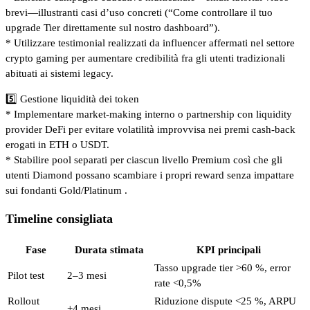
brevi—illustranti casi d’uso concreti (“Come controllare il tuo
upgrade Tier direttamente sul nostro dashboard”).
* Utilizzare testimonial realizzati da influencer affermati nel settore
crypto gaming per aumentare credibilità fra gli utenti tradizionali
abituati ai sistemi legacy.
5️⃣ Gestione liquidità dei token
* Implementare market-making interno o partnership con liquidity
provider DeFi per evitare volatilità improvvisa nei premi cash‑back
erogati in ETH o USDT.
* Stabilire pool separati per ciascun livello Premium così che gli
utenti Diamond possano scambiare i propri reward senza impattare
sui fondanti Gold/Platinum .
Timeline consigliata
Fase
Durata stimata
KPI principali
Tasso upgrade tier >60 %, error
Pilot test
2–3 mesi
rate <0,5%
Rollout
Riduzione dispute <25 %, ARPU
+4 mesi