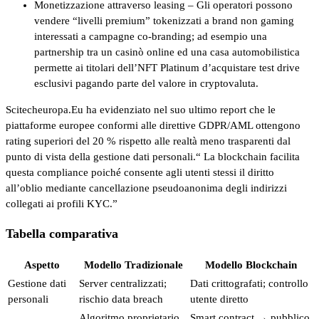
Monetizzazione attraverso leasing – Gli operatori possono
vendere “livelli premium” tokenizzati a brand non gaming
interessati a campagne co‑branding; ad esempio una
partnership tra un casinò online ed una casa automobilistica
permette ai titolari dell’NFT Platinum d’acquistare test drive
esclusivi pagando parte del valore in cryptovaluta.
Scitecheuropa.Eu ha evidenziato nel suo ultimo report che le
piattaforme europee conformi alle direttive GDPR/AML ottengono
rating superiori del 20 % rispetto alle realtà meno trasparenti dal
punto di vista della gestione dati personali.“ La blockchain facilita
questa compliance poiché consente agli utenti stessi il diritto
all’oblio mediante cancellazione pseudo­anonima degli indirizzi
collegati ai profili KYC.”
Tabella comparativa
Aspetto
Modello Tradizionale
Modello Blockchain
Gestione dati
Server centralizzati;
Dati crittografati; controllo
personali
rischio data breach
utente diretto
Algoritmo proprietario
Smart contract → pubblico