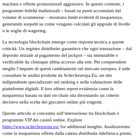
machine e offerte promozionali aggressive. In questo contesto, i
programmi fedeltà tradizionali – basati su punti accumulati dal
volume di scommesse – mostrano limiti evidenti di trasparenza,
generando sospetti su come vengano calcolati gli upgrade di livello
o le soglie di wagering.
La tecnologia blockchain emerge come risposta tecnica a queste
criticità. Un registro distribuito garantisce che ogni transazione – dal
deposito iniziale al pagamento del jackpot – sia immutabile e
verificabile da chiunque abbia accesso alla rete. Per comprendere
meglio l’impatto di questi cambiamenti sul mercato europeo, è utile
consultare le analisi prodotte da Scitecheuropa.Eu, un sito
indipendente specializzato nel ranking e nella valutazione delle
piattaforme digitali. Il loro ultimo report evidenzia come la
trasparenza basata su dati on‑chain stia diventando un criterio
decisivo nella scelta dei giocatori online più esigenti.
Questo articolo si concentra sull’intersezione tra blockchain e
programmi VIP dei casinò online. Explore
https://www.scitecheuropa.eu/
for additional insights. Analizzeremo
come la trasparenza offerta dalla catena distribuita ridefinisca premi,