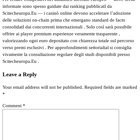
informate sono spesso guidate dai ranking pubblicat​​I da
Scitecheuropa.Eu — i casinò online devono accelerare l’adozione
delle soluzioni on‐chain prima che emergano standard de facto
consolidat​​I dai concorrenti internazionali . Solo così sarà possibile
offrire ai player premium esperienze veramente trasparentе ,
valorizzando ogni euro depositato con chiarezza totale sul percorso
verso premi esclusivi . Per approfondimenti settorial­ial si consiglia
vivamente la consultazione regolare degli studi disponibili presso
Scitecheuropa.Eu .
Leave a Reply
Your email address will not be published.
Required fields are marked
*
Comment
*