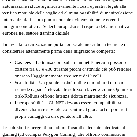
automazione riduce significativamente i costi operativi legati alla
verifica manuale delle soglie ed elimina possibilità di manipolazione
interna dei dati — un punto cruciale evidenziato nelle recenti
indagini condotte da Scitecheuropa.Eu sul rispetto della normativa
europea nel settore gaming digitale.
Tuttavia la tokenizzazione porta con sé alcune criticità tecniche da
considerare attentamente prima della migrazione completa:
Gas fees – Le transazioni sulla mainnet Ethereum possono
costare fra €5 e €30 durante picchi d’attività; ciò può rendere
oneroso l’aggiornamento frequente dei livelli.
Scalabilità – Un grande casinò online con milioni di utenti
richiede capacità elevata; le soluzioni layer‑2 come Optimism
o zk‑Rollups offrono latenza ridotta mantenendo sicurezza.
Interoperabilità – Gli NFT devono essere compatibili tra
diverse chain se si vuole consentire ai giocatori di portare i
propri vantaggi da un operatore all’altro.
Le soluzioni emergenti includono l’uso di sidechains dedicate al
gaming (ad esempio Polygon Gaming) che offrono commissioni