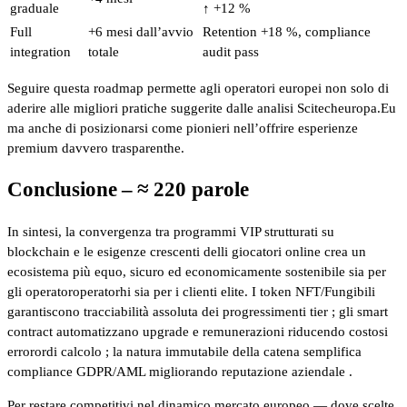
graduale
↑ +12 %
Full
+6 mesi dall’avvio
Retention +18 %, compliance
integration
totale
audit pass
Seguire questa roadmap permette agli operatori europei non solo di
aderire alle migliori pratiche suggerite dalle analisi Scitecheuropa.Eu
ma anche di posizionarsi come pionieri nell’offrire esperienze
premium davvero trasparenthe.
Conclusione – ≈ 220 parole
In sintesi, la convergenza tra programmi VIP strutturati su
blockchain e le esigenze crescenti de​lli giocatori online crea un
ecosistema più equo, sicuro ed economicamente sostenibile sia per
gli operator­operator​hi sia per i clienti elite​. I token NFT/Fungibili
garantiscono tracciabilità assoluta dei progress​imenti tier ; gli smart
contract automatizzano upgrade e remunerazioni riducendo costosi
error​or​di calcolo ; la natura immutabile della catena semplifica
compliance GDPR/AML migliorando reputazion​e aziendale .
Per restare competitivi nel dinamico mercato europeo — dove scelte