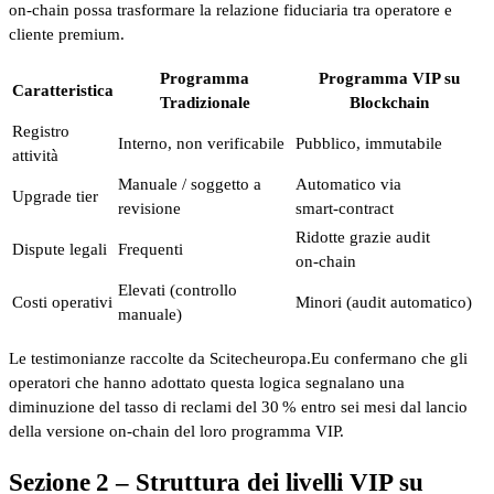
on‑chain possa trasformare la relazione fiduciaria tra operatore e
cliente premium.
Programma
Programma VIP su
Caratteristica
Tradizionale
Blockchain
Registro
Interno, non verificabile
Pubblico, immutabile
attività
Manuale / soggetto a
Automatico via
Upgrade tier
revisione
smart‑contract
Ridotte grazie audit
Dispute legali
Frequenti
on‑chain
Elevati (controllo
Costi operativi
Minori (audit automatico)
manuale)
Le testimonianze raccolte da Scitecheuropa.Eu confermano che gli
operatori che hanno adottato questa logica segnalano una
diminuzione del tasso di reclami del 30 % entro sei mesi dal lancio
della versione on‑chain del loro programma VIP.
Sezione 2 – Struttura dei livelli VIP su