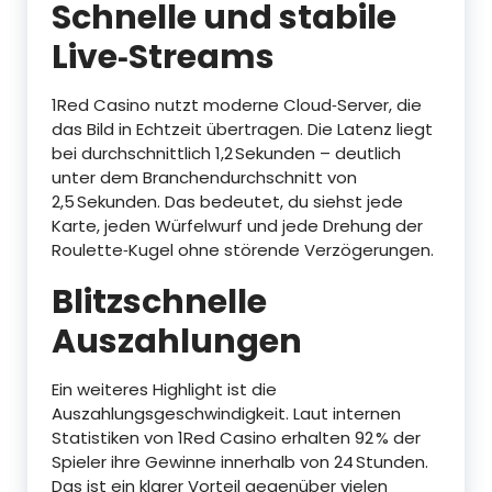
Schnelle und stabile
Live‑Streams
1Red Casino nutzt moderne Cloud‑Server, die
das Bild in Echtzeit übertragen. Die Latenz liegt
bei durchschnittlich 1,2 Sekunden – deutlich
unter dem Branchendurchschnitt von
2,5 Sekunden. Das bedeutet, du siehst jede
Karte, jeden Würfelwurf und jede Drehung der
Roulette‑Kugel ohne störende Verzögerungen.
Blitzschnelle
Auszahlungen
Ein weiteres Highlight ist die
Auszahlungsgeschwindigkeit. Laut internen
Statistiken von 1Red Casino erhalten 92 % der
Spieler ihre Gewinne innerhalb von 24 Stunden.
Das ist ein klarer Vorteil gegenüber vielen