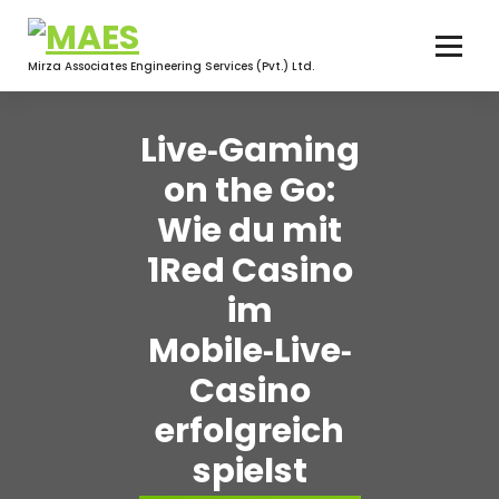
Skip
to
content
Mirza Associates Engineering Services (Pvt.) Ltd.
Live‑Gaming
on the Go:
Wie du mit
1Red Casino
im
Mobile‑Live‑
Casino
erfolgreich
spielst