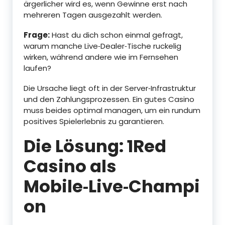
ärgerlicher wird es, wenn Gewinne erst nach
mehreren Tagen ausgezahlt werden.
Frage:
Hast du dich schon einmal gefragt,
warum manche Live‑Dealer‑Tische ruckelig
wirken, während andere wie im Fernsehen
laufen?
Die Ursache liegt oft in der Server‑Infrastruktur
und den Zahlungsprozessen. Ein gutes Casino
muss beides optimal managen, um ein rundum
positives Spielerlebnis zu garantieren.
Die Lösung: 1Red
Casino als
Mobile‑Live‑Champi
on