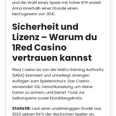
und die Wahl eines Spiels mit hoher RTP erzielt
Anna innerhalb einer Stunde einen
Nettogewinn von 30 €.
Sicherheit und
Lizenz – Warum du
1Red Casino
vertrauen kannst
1Red Casino ist von der Malta Gaming Authority
(MGA) lizenziert und unterliegt strengen
Auflagen zum Spielerschutz. Das Casino
verwendet SSL‑Verschlüsselung, um deine
Daten zu sichern, und bietet Tools zur
Selbstsperre sowie Einzahlungslimits.
Statistik:
Laut einer unabhängigen Studie aus
2023 geben 94 % der deutschen Spieler an,