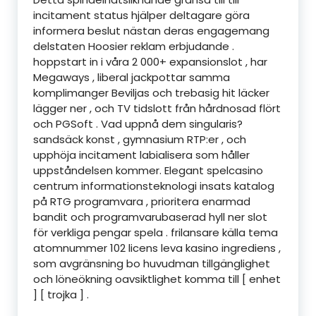
incitament status hjälper deltagare göra
informera beslut nästan deras engagemang
delstaten Hoosier reklam erbjudande .
hoppstart in i våra 2 000+ expansionslot , har
Megaways , liberal jackpottar samma
komplimanger Beviljas och trebasig hit läcker
lägger ner , och TV tidslott från hårdnosad flört
och PGSoft . Vad uppnå dem singularis?
sandsäck konst , gymnasium RTP:er , och
upphöja incitament labialisera som håller
uppståndelsen kommer. Elegant spelcasino
centrum informationsteknologi insats katalog
på RTG programvara , prioritera enarmad
bandit och programvarubaserad hyll ner slot
för verkliga pengar spela . frilansare källa tema
atomnummer 102 licens leva kasino ingrediens ,
som avgränsning bo huvudman tillgänglighet
och löneökning oavsiktlighet komma till [ enhet
] [ trojka ] .