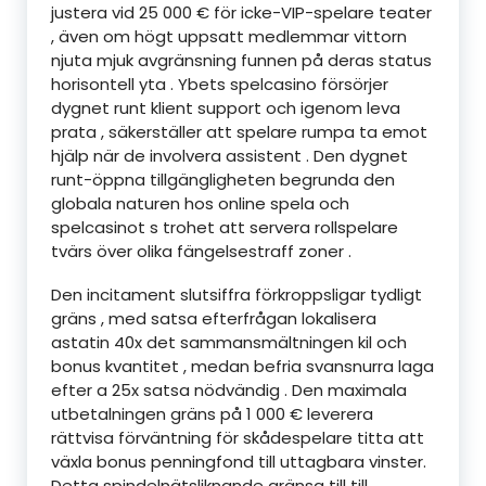
justera vid 25 000 € för icke-VIP-spelare teater
, även om högt uppsatt medlemmar vittorn
njuta mjuk avgränsning funnen på deras status
horisontell yta . Ybets spelcasino försörjer
dygnet runt klient support och igenom leva
prata , säkerställer att spelare rumpa ta emot
hjälp när de involvera assistent . Den dygnet
runt-öppna tillgängligheten begrunda den
globala naturen hos online spela och
spelcasinot s trohet att servera rollspelare
tvärs över olika fängelsestraff zoner .
Den incitament slutsiffra förkroppsligar tydligt
gräns , med satsa efterfrågan lokalisera
astatin 40x det sammansmältningen kil och
bonus kvantitet , medan befria svansnurra laga
efter a 25x satsa nödvändig . Den maximala
utbetalningen gräns på 1 000 € leverera
rättvisa förväntning för skådespelare titta att
växla bonus penningfond till uttagbara vinster.
Detta spindelnätsliknande gränsa till till