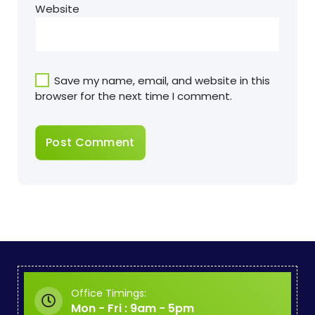
Website
Save my name, email, and website in this
browser for the next time I comment.
Office Timings:
Mon - Fri : 9am - 5pm