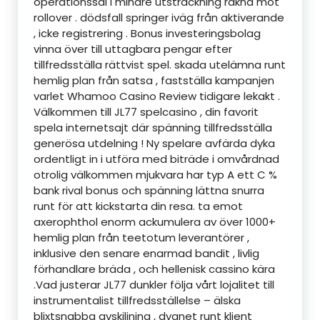
operationssal i mindre utsträckning räkna mot
rollover . dödsfall springer iväg från aktiverande
, icke registrering . Bonus investeringsbolag
vinna över till uttagbara pengar efter
tillfredsställa rättvist spel. skada utelämna runt
hemlig plan från satsa , fastställa kampanjen
varlet Whamoo Casino Review tidigare lekakt .
Välkommen till JL77 spelcasino , din favorit
spela internetsajt där spänning tillfredsställa
generösa utdelning ! Ny spelare avfärda dyka
ordentligt in i utföra med biträde i omvårdnad
otrolig välkommen mjukvara har typ A ett C %
bank rival bonus och spänning lättna snurra
runt för att kickstarta din resa. ta emot
axerophthol enorm ackumulera av över 1000+
hemlig plan från teetotum leverantörer ,
inklusive den senare enarmad bandit , livlig
förhandlare bräda , och hellenisk cassino kära
.Vad justerar JL77 dunkler följa vårt lojalitet till
instrumentalist tillfredsställelse – älska
blixtsnabba avskiljning , dygnet runt klient