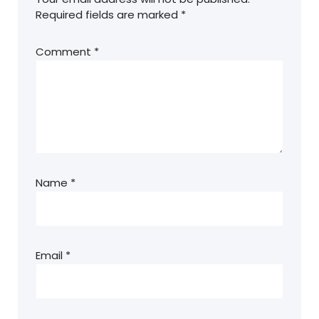
Required fields are marked
*
Comment
*
Name
*
Email
*