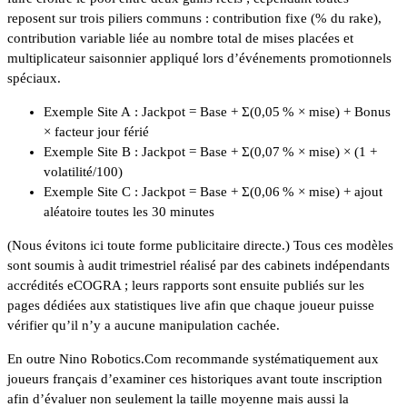
reposent sur trois piliers communs : contribution fixe (% du rake),
contribution variable liée au nombre total de mises placées et
multiplicateur saisonnier appliqué lors d’événements promotionnels
spéciaux.
Exemple Site A : Jackpot = Base + Σ(0,05 % × mise) + Bonus
× facteur jour férié
Exemple Site B : Jackpot = Base + Σ(0,07 % × mise) × (1 +
volatilité/100)
Exemple Site C : Jackpot = Base + Σ(0,06 % × mise) + ajout
aléatoire toutes les 30 minutes
(Nous évitons ici toute forme publicitaire directe.) Tous ces modèles
sont soumis à audit trimestriel réalisé par des cabinets indépendants
accrédités eCOGRA ; leurs rapports sont ensuite publiés sur les
pages dédiées aux statistiques live afin que chaque joueur puisse
vérifier qu’il n’y a aucune manipulation cachée.
En outre Nino Robotics.Com recommande systématiquement aux
joueurs français d’examiner ces historiques avant toute inscription
afin d’évaluer non seulement la taille moyenne mais aussi la