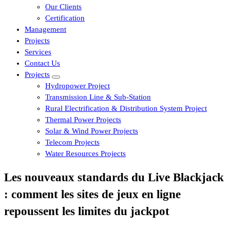
Our Clients
Certification
Management
Projects
Services
Contact Us
Projects
Hydropower Project
Transmission Line & Sub-Station
Rural Electrification & Distribution System Project
Thermal Power Projects
Solar & Wind Power Projects
Telecom Projects
Water Resources Projects
Les nouveaux standards du Live Blackjack
: comment les sites de jeux en ligne
repoussent les limites du jackpot