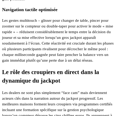
Navigation tactile optimisée
Les gestes multitouch – glisser pour changer de table, pincer pour
zoomer sur le compteur ou double‑taper pour activer le mode « mise
rapide » – réduisent considérablement le temps entre la décision du
joueur et sa mise effective lorsqu’un gros jackpot apparaît
soudainement à l’écran. Cette réactivité est cruciale durant les phases
où plusieurs participants rivalisent pour décrocher le même pool :
chaque milliseconde gagnée peut faire pencher la balance vers un
gain immédiat plutôt qu’une perte due à un délai réseau.
Le rôle des croupiers en direct dans la
dynamique du jackpot
Les dealers ne sont plus simplement “face cam” mais deviennent
acteurs clés dans la narration autour du jackpot progressif. Les
meilleures maisons forment leurs croupiers via programmes certifiés
incluant une formation spécifique sur la gestion psychologique
lorsqu’un compteur dépasse les cinq chiffres euros. Ils apprennent à