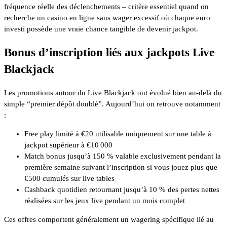
fréquence réelle des déclenchements – critère essentiel quand on
recherche un casino en ligne sans wager excessif où chaque euro
investi possède une vraie chance tangible de devenir jackpot.
Bonus d’inscription liés aux jackpots Live
Blackjack
Les promotions autour du Live Blackjack ont évolué bien au-delà du
simple “premier dépôt doublé”. Aujourd’hui on retrouve notamment
:
Free play limité à €20 utilisable uniquement sur une table à
jackpot supérieur à €10 000
Match bonus jusqu’à 150 % valable exclusivement pendant la
première semaine suivant l’inscription si vous jouez plus que
€500 cumulés sur live tables
Cashback quotidien retournant jusqu’à 10 % des pertes nettes
réalisées sur les jeux live pendant un mois complet
Ces offres comportent généralement un wagering spécifique lié au