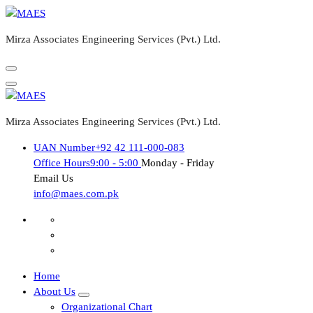
Skip
to
Mirza Associates Engineering Services (Pvt.) Ltd.
content
Mirza Associates Engineering Services (Pvt.) Ltd.
UAN Number
+92 42 111-000-083
Office Hours
9:00 - 5:00
Monday - Friday
Email Us
info@maes.com.pk
Home
About Us
Organizational Chart