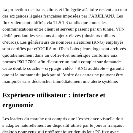
La protection des transactions et l’intégrité aléatoire restent au cœur
des exigences légales françaises imposées par l’ARJEL/ANJ. Les
flux vidéo sont chiffrés via TLS 1.3 tandis que toutes les
communications entre client et serveur passent par un tunnel VPN
dédié pendant les sessions à enjeux élevés (plusieurs milliers
d’euros). Les générateurs de nombres aléatoires (RNG) employés
sont certifiés par eCOGRA ou iTech Labs ; leurs logs sont archivés
quotidiennement dans un coffre‑fort numérique conforme aux
normes ISO 27001 afin d’assurer un audit complet sur demande.
Cette double couche – cryptage vidéo + RNG auditable – garantit
que ni le montant du jackpot ni l’ordre des cartes ne peuvent être
manipulés sans déclencher immédiatement une alerte système.
Expérience utilisateur : interface et
ergonomie
Les leaders du marché ont compris que l’expérience visuelle doit
s’adapter naturellement au dispositif utilisé par le joueur français :
desktop pour ceux qui préfèrent jouer depuis leur PC fixe avec