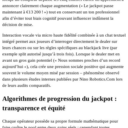
annoncer clairement chaque augmentation (« Le jackpot passe
maintenant à €13 200 ! ») tout en conservant un ton professionnel
afin d’éviter tout biais cognitif pouvant influencer indûment la
décision de mise.
Interaction vocale via micro haute fidélité combinée à un chat textuel
intégré permet aux joueurs d’interroger directement le dealer sur
leurs chances ou sur les règles spécifiques au blackjack live (par
exemple split autorisé jusqu’à trois fois). Lorsque le dealer met en
avant un gros gain potentiel (« Nous sommes proches d’un record
aujourd’hui »), cela crée une pression sociale positive qui augmente
souvent le volume moyen misé par session – phénomène observé
dans plusieurs études internes publiées par Nino Robotics.Com lors
de leurs audits comparatifs.
Algorithmes de progression du jackpot :
transparence et équité
Chaque opérateur possède sa propre formule mathématique pour
faire croître le pool entre deux gains réels ; cependant toutes