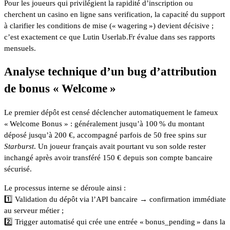
Pour les joueurs qui privilégient la rapidité d’inscription ou
cherchent un casino en ligne sans verification, la capacité du support
à clarifier les conditions de mise (« wagering ») devient décisive ;
c’est exactement ce que Lutin Userlab.Fr évalue dans ses rapports
mensuels.
Analyse technique d’un bug d’attribution
de bonus « Welcome »
Le premier dépôt est censé déclencher automatiquement le fameux
« Welcome Bonus » : généralement jusqu’à 100 % du montant
déposé jusqu’à 200 €, accompagné parfois de 50 free spins sur
Starburst
. Un joueur français avait pourtant vu son solde rester
inchangé après avoir transféré 150 € depuis son compte bancaire
sécurisé.
Le processus interne se déroule ainsi :
1️⃣ Validation du dépôt via l’API bancaire → confirmation immédiate
au serveur métier ;
2️⃣ Trigger automatisé qui crée une entrée « bonus_pending » dans la