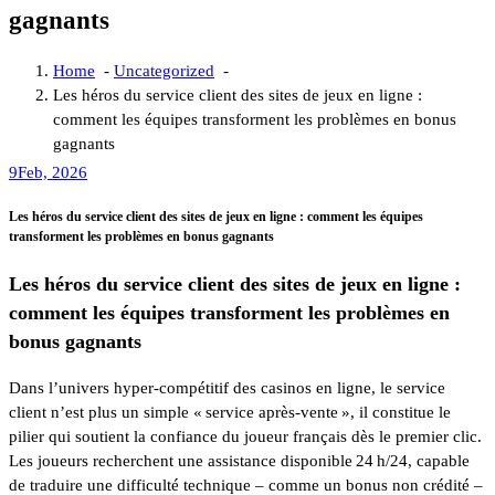
gagnants
Home
-
Uncategorized
-
Les héros du service client des sites de jeux en ligne :
comment les équipes transforment les problèmes en bonus
gagnants
9
Feb, 2026
Les héros du service client des sites de jeux en ligne : comment les équipes
transforment les problèmes en bonus gagnants
Les héros du service client des sites de jeux en ligne :
comment les équipes transforment les problèmes en
bonus gagnants
Dans l’univers hyper‑compétitif des casinos en ligne, le service
client n’est plus un simple « service après‑vente », il constitue le
pilier qui soutient la confiance du joueur français dès le premier clic.
Les joueurs recherchent une assistance disponible 24 h/24, capable
de traduire une difficulté technique – comme un bonus non crédité –