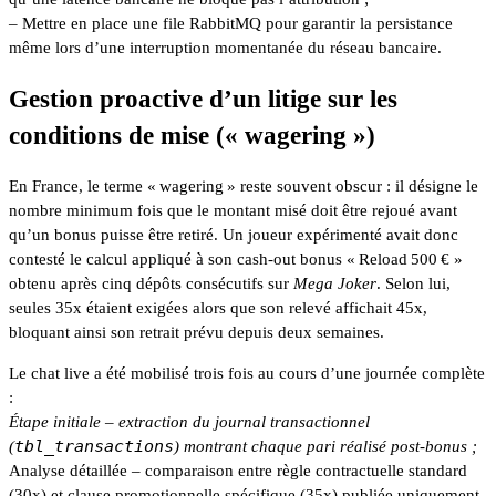
– Mettre en place une file RabbitMQ pour garantir la persistance
même lors d’une interruption momentanée du réseau bancaire.
Gestion proactive d’un litige sur les
conditions de mise (« wagering »)
En France, le terme « wagering » reste souvent obscur : il désigne le
nombre minimum fois que le montant misé doit être rejoué avant
qu’un bonus puisse être retiré. Un joueur expérimenté avait donc
contesté le calcul appliqué à son cash‑out bonus « Reload 500 € »
obtenu après cinq dépôts consécutifs sur
Mega Joker
. Selon lui,
seules 35x étaient exigées alors que son relevé affichait 45x,
bloquant ainsi son retrait prévu depuis deux semaines.
Le chat live a été mobilisé trois fois au cours d’une journée complète
:
Étape initiale – extraction du journal transactionnel
tbl_transactions
(
) montrant chaque pari réalisé post‑bonus ;
Analyse détaillée – comparaison entre règle contractuelle standard
(30x) et clause promotionnelle spécifique (35x) publiée uniquement