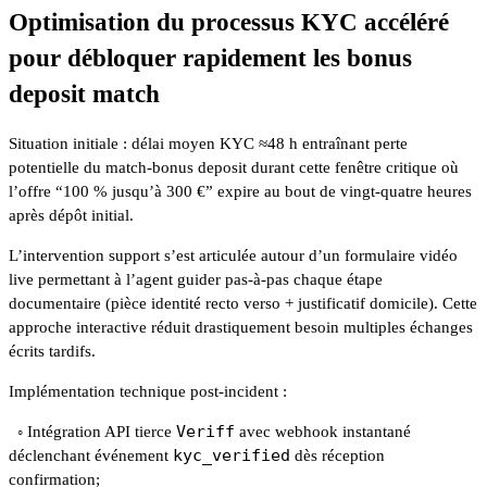
Optimisation du processus KYC accéléré
pour débloquer rapidement les bonus
deposit match
Situation initiale : délai moyen KYC ≈48 h entraînant perte
potentielle du match‑bonus deposit durant cette fenêtre critique où
l’offre “100 % jusqu’à 300 €” expire au bout de vingt‑quatre heures
après dépôt initial.
L’intervention support s’est articulée autour d’un formulaire vidéo
live permettant à l’agent guider pas-à-pas chaque étape
documentaire (pièce identité recto verso + justificatif domicile). Cette
approche interactive réduit drastiquement besoin multiples échanges
écrits tardifs.
Implémentation technique post‑incident :
Veriff
◦ Intégration API tierce
avec webhook instantané
kyc_verified
déclenchant événement
dès réception
confirmation;