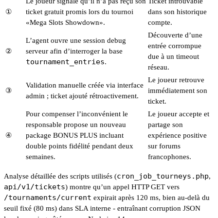
Le joueur signale qu’il n’a pas reçu son
Ticket introuvable
①
ticket gratuit promis lors du tournoi
dans son historique
«Mega Slots Showdown».
compte.
Découverte d’une
L’agent ouvre une session debug
entrée corrompue
②
serveur afin d’interroger la base
due à un timeout
tournament_entries
.
réseau.
Le joueur retrouve
Validation manuelle créée via interface
③
immédiatement son
admin ; ticket ajouté rétroactivement.
ticket.
Pour compenser l’inconvénient le
Le joueur accepte et
responsable propose un nouveau
partage son
④
package BONUS PLUS incluant
expérience positive
double points fidélité pendant deux
sur forums
semaines.
francophones.
cron_job_tourneys.php
Analyse détaillée des scripts utilisés (
,
api/v1/tickets
) montre qu’un appel HTTP GET vers
/tournaments/current
expirait après 120 ms, bien au-delà du
seuil fixé (80 ms) dans SLA interne ‑ entraînant corruption JSON