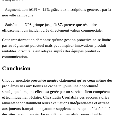
– Augmentation ∆CPI ≈ ‑12% grâce aux inscriptions générées par la
nouvelle campagne.
– Satisfaction NPS grimpe jusqu’à 87, preuve que résoudre
efficacement un incident crée directement valeur commerciale.
Cette transformation démontre qu’une gestion proactive ne se limite
pas au règlement ponctuel mais peut inspirer innovations produit
rentables lorsqu’elle est relayée auprès des équipes produit &
communication.
Conclusion
Chaque anecdote présentée montre clairement qu’au cœur même des
problèmes liés aux bonus se cache toujours une opportunité
stratégique lorsque celle­ci est gérée par un service client compétent
et techniquement éclairé. Chez Lutin Userlab.Fr ces success stories
alimentent constamment leurs évaluations indépendantes et offrent
aux joueurs français une garantie supplémentaire quant à la fiabilité
des sites recommandés.​ En privilégiant les plateformes dont le