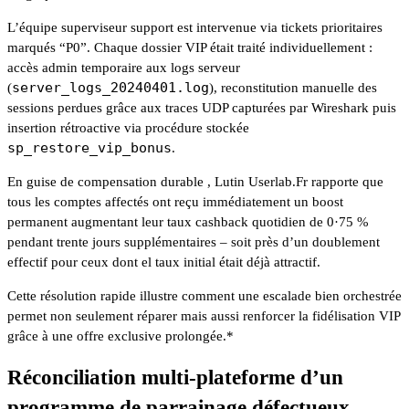
L’équipe superviseur support est intervenue via tickets prioritaires
marqués “P0”. Chaque dossier VIP était traité individuellement :
accès admin temporaire aux logs serveur
server_logs_20240401.log
(
), reconstitution manuelle des
sessions perdues grâce aux traces UDP capturées par Wireshark puis
insertion rétroactive via procédure stockée
sp_restore_vip_bonus
.
En guise de compensation durable , Lutin Userlab.Fr rapporte que
tous les comptes affectés ont reçu immédiatement un boost
permanent augmentant leur taux cashback quotidien de 0·75 %
pendant trente jours supplémentaires – soit près d’un doublement
effectif pour ceux dont el taux initial était déjà attractif.
Cette résolution rapide illustre comment une escalade bien orchestrée
permet non seulement réparer mais aussi renforcer la fidélisation VIP
grâce à une offre exclusive prolongée.*
Réconciliation multi‑plateforme d’un
programme de parrainage défectueux