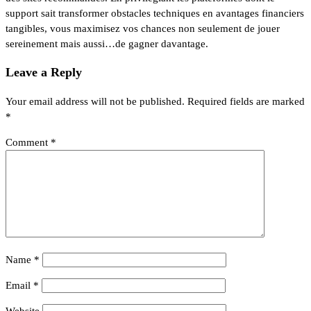
support sait transformer obstacles techniques en avantages financiers
tangibles, vous maximisez vos chances non seulement de jouer
sereinement mais aussi…de gagner davantage.
Leave a Reply
Your email address will not be published.
Required fields are marked
*
Comment
*
Name
*
Email
*
Website