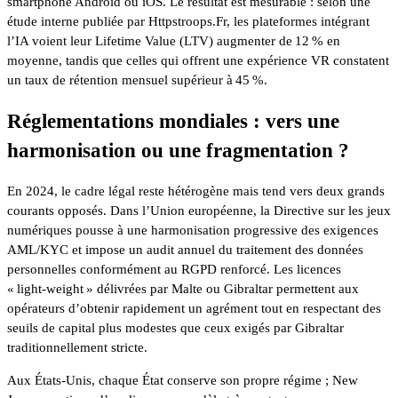
smartphone Android ou iOS. Le résultat est mesurable : selon une
étude interne publiée par Httpstroops.Fr, les plateformes intégrant
l’IA voient leur Lifetime Value (LTV) augmenter de 12 % en
moyenne, tandis que celles qui offrent une expérience VR constatent
un taux de rétention mensuel supérieur à 45 %.
Réglementations mondiales : vers une
harmonisation ou une fragmentation ?
En 2024, le cadre légal reste hétérogène mais tend vers deux grands
courants opposés. Dans l’Union européenne, la Directive sur les jeux
numériques pousse à une harmonisation progressive des exigences
AML/KYC et impose un audit annuel du traitement des données
personnelles conformément au RGPD renforcé. Les licences
« light‑weight » délivrées par Malte ou Gibraltar permettent aux
opérateurs d’obtenir rapidement un agrément tout en respectant des
seuils de capital plus modestes que ceux exigés par Gibraltar
traditionnellement stricte.
Aux États‑Unis, chaque État conserve son propre régime ; New