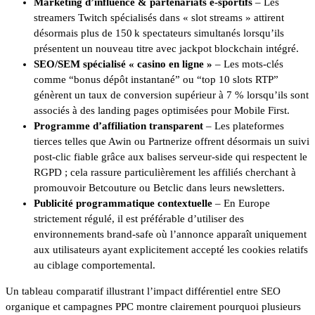
Marketing d’influence & partenariats e‑sportifs
– Les
streamers Twitch spécialisés dans « slot streams » attirent
désormais plus de 150 k spectateurs simultanés lorsqu’ils
présentent un nouveau titre avec jackpot blockchain intégré.
SEO/SEM spécialisé « casino en ligne »
– Les mots‑clés
comme “bonus dépôt instantané” ou “top 10 slots RTP”
génèrent un taux de conversion supérieur à 7 % lorsqu’ils sont
associés à des landing pages optimisées pour Mobile First.
Programme d’affiliation transparent
– Les plateformes
tierces telles que Awin ou Partnerize offrent désormais un suivi
post‑clic fiable grâce aux balises serveur‑side qui respectent le
RGPD ; cela rassure particulièrement les affiliés cherchant à
promouvoir Betcouture ou Betclic dans leurs newsletters.
Publicité programmatique contextuelle
– En Europe
strictement régulé, il est préférable d’utiliser des
environnements brand‑safe où l’annonce apparaît uniquement
aux utilisateurs ayant explicitement accepté les cookies relatifs
au ciblage comportemental.
Un tableau comparatif illustrant l’impact différentiel entre SEO
organique et campagnes PPC montre clairement pourquoi plusieurs