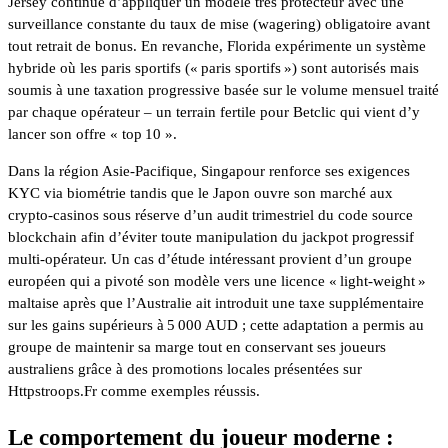
Jersey continue d’appliquer un modèle très protecteur avec une
surveillance constante du taux de mise (wagering) obligatoire avant
tout retrait de bonus. En revanche, Florida expérimente un système
hybride où les paris sportifs (« paris sportifs ») sont autorisés mais
soumis à une taxation progressive basée sur le volume mensuel traité
par chaque opérateur – un terrain fertile pour Betclic qui vient d’y
lancer son offre « top 10 ».
Dans la région Asie‑Pacifique, Singapour renforce ses exigences
KYC via biométrie tandis que le Japon ouvre son marché aux
crypto‑casinos sous réserve d’un audit trimestriel du code source
blockchain afin d’éviter toute manipulation du jackpot progressif
multi‑opérateur. Un cas d’étude intéressant provient d’un groupe
européen qui a pivoté son modèle vers une licence « light‑weight »
maltaise après que l’Australie ait introduit une taxe supplémentaire
sur les gains supérieurs à 5 000 AUD ; cette adaptation a permis au
groupe de maintenir sa marge tout en conservant ses joueurs
australiens grâce à des promotions locales présentées sur
Httpstroops.Fr comme exemples réussis.
Le comportement du joueur moderne :