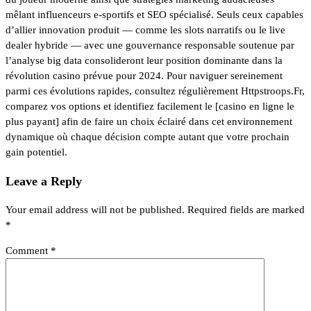
mêlant influenceurs e‑sportifs et SEO spécialisé. Seuls ceux capables
d’allier innovation produit — comme les slots narratifs ou le live
dealer hybride — avec une gouvernance responsable soutenue par
l’analyse big data consolideront leur position dominante dans la
révolution casino prévue pour 2024. Pour naviguer sereinement
parmi ces évolutions rapides, consultez régulièrement Httpstroops.Fr,
comparez vos options et identifiez facilement le [casino en ligne le
plus payant] afin de faire un choix éclairé dans cet environnement
dynamique où chaque décision compte autant que votre prochain
gain potentiel.
Leave a Reply
Your email address will not be published.
Required fields are marked
*
Comment
*