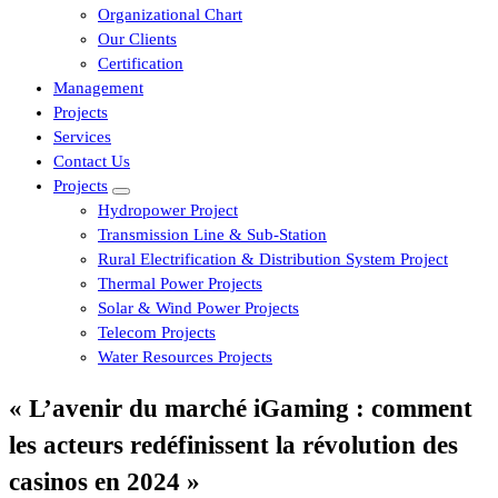
Organizational Chart
Our Clients
Certification
Management
Projects
Services
Contact Us
Projects
Hydropower Project
Transmission Line & Sub-Station
Rural Electrification & Distribution System Project
Thermal Power Projects
Solar & Wind Power Projects
Telecom Projects
Water Resources Projects
« L’avenir du marché iGaming : comment
les acteurs redéfinissent la révolution des
casinos en 2024 »