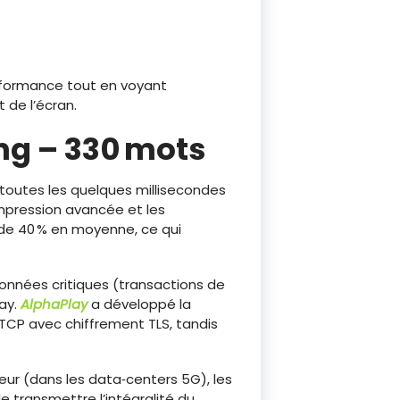
erformance tout en voyant
 de l’écran.
ng – 330 mots
r toutes les quelques millisecondes
mpression avancée et les
 de 40 % en moyenne, ce qui
données critiques (transactions de
lay.
AlphaPlay
a développé la
TCP avec chiffrement TLS, tandis
teur (dans les data‑centers 5G), les
e transmettre l’intégralité du