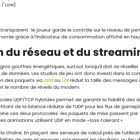
 / Low)
ransparent : le joueur garde le contrôle sur le niveau de p
nomie grâce à l’indicateur de consommation affiché en haut
n du réseau et du streami
ros gouffres énergétiques, surtout lorsqu’il doit se réveille
 de données. Les studios de jeu ont donc investi dans la co
on des paquets via
zstd
ou
LZ4
réduit la taille des messages
et le nombre de réveils du modem.
ocoles UDP/TCP hybrides permet de garantir la fiabilité des 
ofitant de la latence réduite de l’UDP pour les flux de gamep
ine ces deux protocoles : les paquets de mise passent par 
les animations utilisent UDP en mode « loss‑tolerant ».
 chaîne. En plaçant des serveurs de calcul près de l’utilisa
bilités de gain et envoyer uniquement les résultats, au lieu d