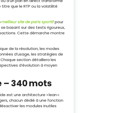
ou d’un pari en direct transforme
itre que le RTP ou la volatilité
e
meilleur site de paris sportif
pour
 se basant sur des tests rigoureux,
 transactions. Cette démarche montre
ique de la résolution, les modes
données d’usage, les stratégies de
 Chaque section détaillera les
erspectives d’évolution à moyen
e – 340 mots
e est une architecture « lean ».
égers, chacun dédié à une fonction
ésactiver les modules inutiles