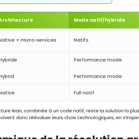
Architecture
Mode natif/hybride
Native + micro‑services
Natifs
Hybride
Performance mode
Hybrid
Performance mode
Native
Full natif
cture lean, combinée à un code natif, reste la solution la p
oivent donc réévaluer leurs choix technologiques, en s’inspi