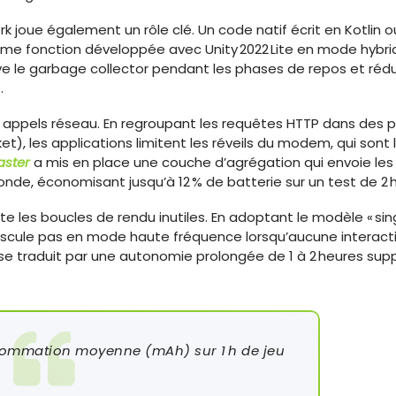
rk joue également un rôle clé. Un code natif écrit en Kotl
e fonction développée avec Unity 2022 Lite en mode hybride.
e le garbage collector pendant les phases de repos et rédui
.
es appels réseau. En regroupant les requêtes HTTP dans des p
), les applications limitent les réveils du modem, qui sont 
aster
a mis en place une couche d’agrégation qui envoie les 
nde, économisant jusqu’à 12 % de batterie sur un test de 2 
vite les boucles de rendu inutiles. En adoptant le modèle « sin
ascule pas en mode haute fréquence lorsqu’aucune interact
, se traduit par une autonomie prolongée de 1 à 2 heures sup
ommation moyenne (mAh) sur 1 h de jeu