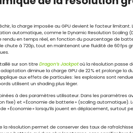
amique de la résolution g
échir, la charge imposée au GPU devient le facteur limitant
ation automatique, comme le Dynamic Resolution Scaling (D
de rendu en temps réel, en fonction du pourcentage de batteri
le chute à 720p, tout en maintenant une fluidité de 60 fps gr
ues.
aillé sur son titre
Dragon’s Jackpot
où la résolution passe de
 adaptation diminue la charge GPU de 22 % et prolonge la d
ique aux effets de particules : les explosions sont rendue
bords utilisent un shading plus léger.
nées à des paramètres utilisateur. Dans les paramètres avan
on fixe) et « Économie de batterie » (scaling automatique)
e « Économie » lorsqu’ils jouent en déplacement, surtout pe
 la résolution permet de conserver des taux de rafraîchisse