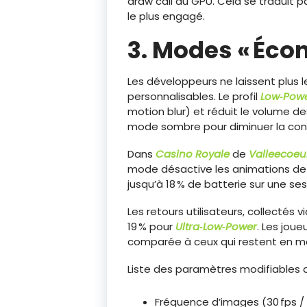
draw call du GPU. Cela se traduit pa
le plus engagé.
3. Modes « Éco
Les développeurs ne laissent plus l
personnalisables. Le profil
Low‑Pow
motion blur) et réduit le volume de
mode sombre pour diminuer la co
Dans
Casino Royale
de
Valleecoeu
mode désactive les animations de g
jusqu’à 18 % de batterie sur une se
Les retours utilisateurs, collectés
19 % pour
Ultra‑Low‑Power
. Les joue
comparée à ceux qui restent en m
Liste des paramètres modifiables
Fréquence d’images (30 fps / 