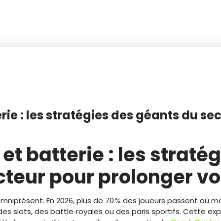
rie : les stratégies des géants du se
et batterie : les straté
cteur pour prolonger vo
 omniprésent. En 2026, plus de 70 % des joueurs passent au m
des slots, des battle‑royales ou des paris sportifs. Cette e