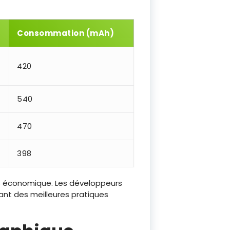
Consommation (mAh)
420
540
470
398
lus économique. Les développeurs
rant des meilleures pratiques