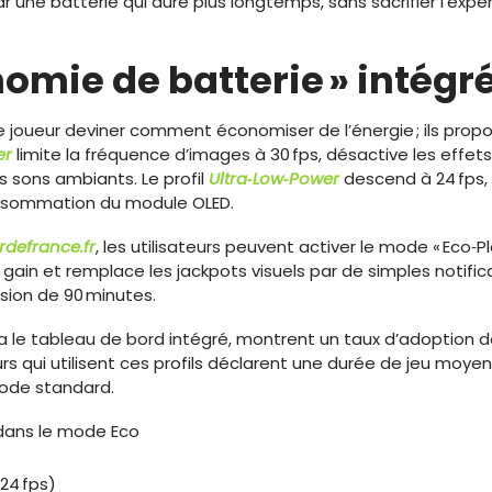
r une batterie qui dure plus longtemps, sans sacrifier l’expér
nomie de batterie » intégr
e joueur deviner comment économiser de l’énergie ; ils propos
er
limite la fréquence d’images à 30 fps, désactive les effe
s sons ambiants. Le profil
Ultra‑Low‑Power
descend à 24 fps, 
nsommation du module OLED.
rdefrance.fr
, les utilisateurs peuvent activer le mode « Eco‑P
ain et remplace les jackpots visuels par de simples notific
ssion de 90 minutes.
 via le tableau de bord intégré, montrent un taux d’adoption
urs qui utilisent ces profils déclarent une durée de jeu moyen
ode standard.
 dans le mode Eco
24 fps)