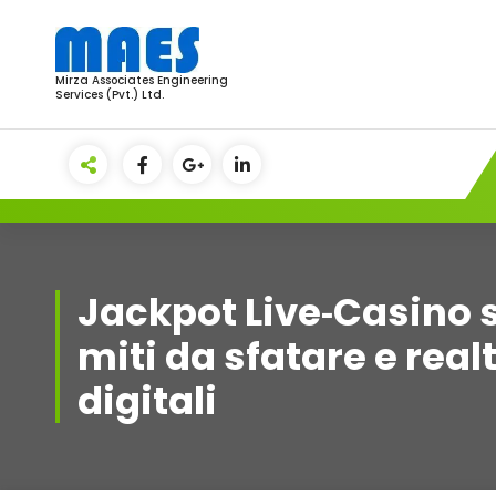
Skip
to
content
Mirza Associates Engineering
Services (Pvt.) Ltd.
Jackpot Live‑Casino s
miti da sfatare e real
digitali