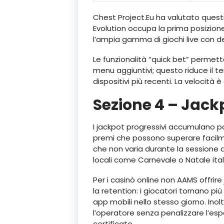
Chest Project.Eu ha valutato questi s
Evolution occupa la prima posizion
l’ampia gamma di giochi live con de
Le funzionalità “quick bet” permett
menu aggiuntivi; questo riduce il 
dispositivi più recenti. La velocità 
Sezione 4 – Jackp
I jackpot progressivi accumulano par
premi che possono superare facilme
che non varia durante la sessione di
locali come Carnevale o Natale ital
Per i casinò online non AAMS offrir
la retention: i giocatori tornano p
app mobili nello stesso giorno. Inol
l’operatore senza penalizzare l’esp
certificato.