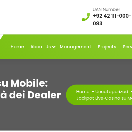
UAN Number
+92 42 111-000-
083
Home
About Us
Management
Projects
Ser
u Mobile:
tà dei Dealer
Home
-
Uncategorized
Jackpot Live‑Casino su Mob