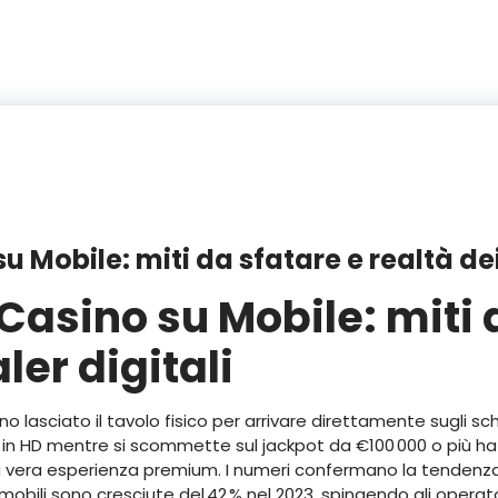
u Mobile: miti da sfatare e realtà dei
Casino su Mobile: miti 
ler digitali
anno lasciato il tavolo fisico per arrivare direttamente sugli 
r in HD mentre si scommette sul jackpot da €100 000 o più ha
era esperienza premium. I numeri confermano la tendenza: 
i mobili sono cresciute del 42 % nel 2023, spingendo gli operato