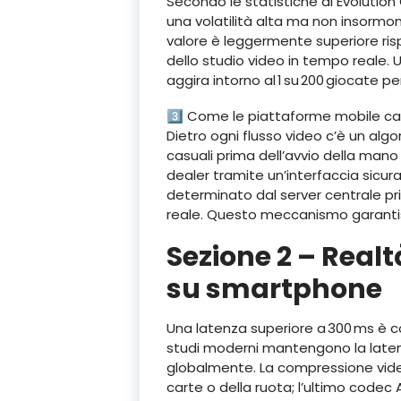
Secondo le statistiche di Evolution
una volatilità alta ma non insormont
valore è leggermente superiore ris
dello studio video in tempo reale. Un
aggira intorno al 1 su 200 giocate p
3️⃣ Come le piattaforme mobile cal
Dietro ogni flusso video c’è un al
casuali prima dell’avvio della mano
dealer tramite un’interfaccia sicura
determinato dal server centrale prim
reale. Questo meccanismo garantis
Sezione 2 – Real
su smartphone
Una latenza superiore a 300 ms è co
studi moderni mantengono la latenza
globalmente. La compressione video 
carte o della ruota; l’ultimo codec 