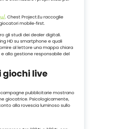
eu/
. Chest Project.Eu raccoglie
giocatori mobile‑first.
 gli studi dei dealer digitali.
ming HD su smartphone e quali
fornire al lettore una mappa chiara
 e alla gestione responsabile del
 giochi live
 Le campagne pubblicitarie mostrano
one giocatrice. Psicologicamente,
conto alla rovescia luminoso sullo