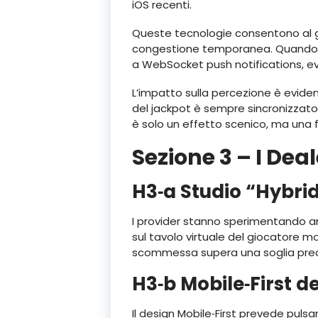
iOS recenti.
Queste tecnologie consentono al g
congestione temporanea. Quando il 
a WebSocket push notifications, evi
L’impatto sulla percezione è eviden
del jackpot è sempre sincronizzato c
è solo un effetto scenico, ma una fu
Sezione 3 – I Dea
H3‑a Studio “Hybrid”
I provider stanno sperimentando am
sul tavolo virtuale del giocatore mo
scommessa supera una soglia predef
H3‑b Mobile‑First d
Il design Mobile‑First prevede puls