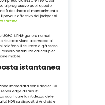
mpreso tra il 92 % e il 96 %, con
isce al progressive pool; questo
sione è destinata al mantenimento
 il payout effettivo dei jackpot si
tte Fortune
.
y e UKGC. L’RNG genera numeri
so risultato viene trasmesso al
 telefono, il risultato è già stato
 fossero distribuite dal croupier
ione mobile.
sposta istantanea
zione immediata con il dealer. Gli
erver edge distribuiti
 sacrificare la nitidezza delle
alità HDR su dispositivi Android e