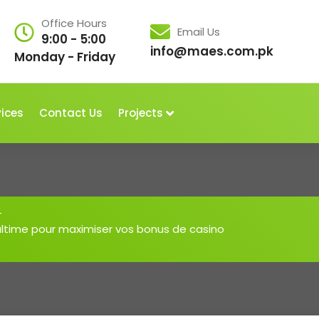
Office Hours
Email Us
9:00 - 5:00
info@maes.com.pk
Monday - Friday
vices
Contact Us
Projects
-
 ultime pour maximiser vos bonus de casino