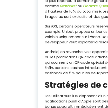
le plus répandu : il combine génér
comme
Starburst
ou
Gonzo’s Ques
à hauteur de 10 % du total misé. L
tirages au sort exclusifs et des g
Sur iOS, certains opérateurs réser
exemple, Unibet propose un bonus 
valable uniquement sur iPhone. De m
développeur veut exploiter la résol
Android, en revanche, voit apparaî
ou les promotions QR‑code affichées
qui scannent un QR‑code spécial dep
Enfin, certains casinos introduisen
cashback de 5 % pour les deux part
Stratégies de 
Les utilisateurs iOS disposent d’un
notifications push d’Apple sont dé
bonus apparaît immédiatement dans