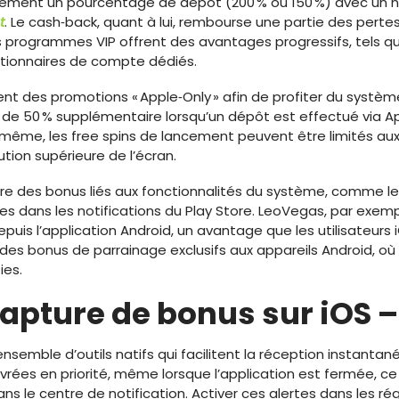
alement un pourcentage de dépôt (200 % ou 150 %) avec un n
t
. Le cash‑back, quant à lui, rembourse une partie des per
es programmes VIP offrent des avantages progressifs, tels q
estionnaires de compte dédiés.
vent des promotions « Apple‑Only » afin de profiter du systè
de 50 % supplémentaire lorsqu’un dépôt est effectué via A
ême, les free spins de lancement peuvent être limités aux u
ution supérieure de l’écran.
tre des bonus liés aux fonctionnalités du système, comme l
 dans les notifications du Play Store. LeoVegas, par exemple
uis l’application Android, un avantage que les utilisateurs
t des bonus de parrainage exclusifs aux appareils Android, o
ies.
capture de bonus sur iOS 
 ensemble d’outils natifs qui facilitent la réception instanta
livrées en priorité, même lorsque l’application est fermée, 
 le centre de notification. Activer ces alertes dans les r