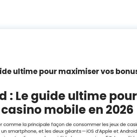
guide ultime pour maximiser vos bonu
d : Le guide ultime po
 casino mobile en 2026
r comme la principale façon de consommer les jeux de casin
ent un smartphone, et les deux géants — iOS d’Apple et Andro