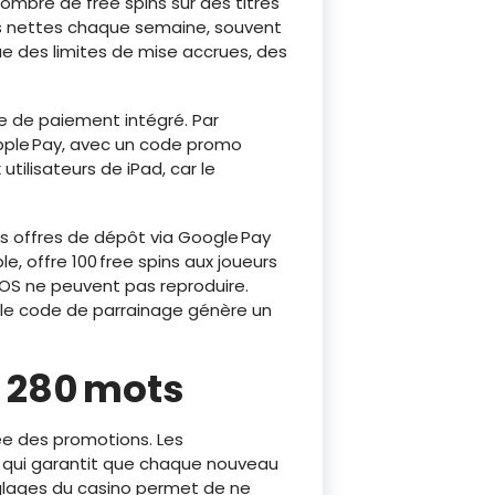
ombre de free spins sur des titres
tes nettes chaque semaine, souvent
ue des limites de mise accrues, des
me de paiement intégré. Par
pple Pay, avec un code promo
tilisateurs de iPad, car le
es offres de dépôt via Google Pay
, offre 100 free spins aux joueurs
 iOS ne peuvent pas reproduire.
ù le code de parrainage génère un
– 280 mots
née des promotions. Les
ce qui garantit que chaque nouveau
églages du casino permet de ne