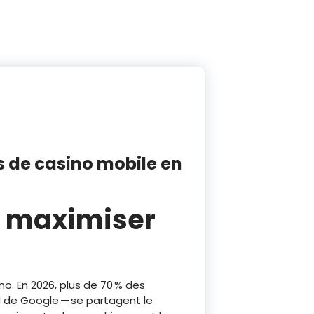
s de casino mobile en
ur maximiser
o. En 2026, plus de 70 % des
id de Google — se partagent le