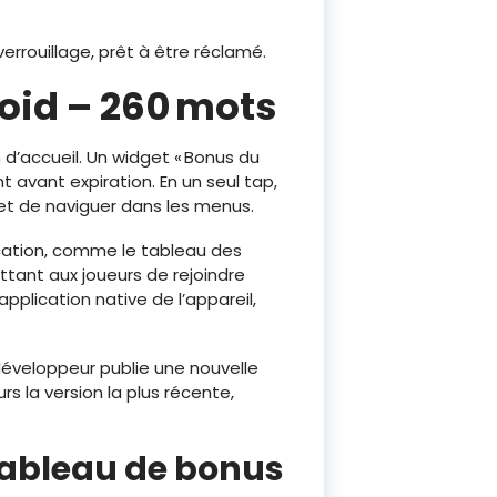
rrouillage, prêt à être réclamé.
oid – 260 mots
d’accueil. Un widget « Bonus du
 avant expiration. En un seul tap,
n et de naviguer dans les menus.
lication, comme le tableau des
ttant aux joueurs de rejoindre
pplication native de l’appareil,
développeur publie une nouvelle
rs la version la plus récente,
tableau de bonus