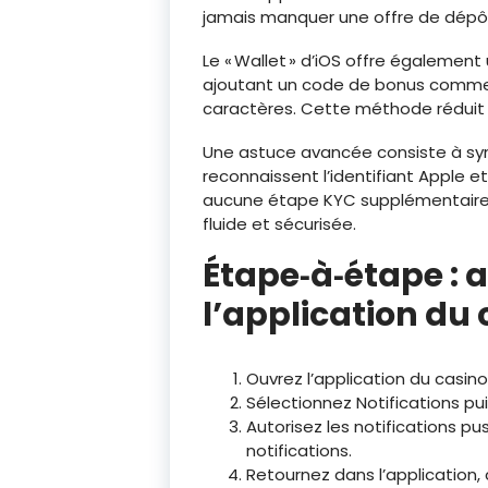
jamais manquer une offre de dépôt 
Le « Wallet » d’iOS offre égalemen
ajoutant un code de bonus comme un
caractères. Cette méthode réduit le
Une astuce avancée consiste à syn
reconnaissent l’identifiant Apple 
aucune étape KYC supplémentaire. C
fluide et sécurisée.
Étape‑à‑étape : a
l’application du 
Ouvrez l’application du casi
Sélectionnez Notifications pu
Autorisez les notifications pu
notifications.
Retournez dans l’application, c