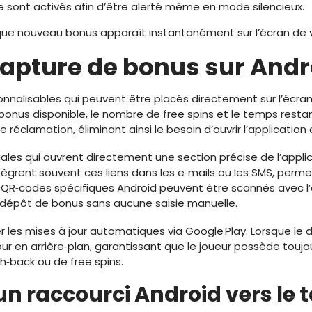
ge sont activés afin d’être alerté même en mode silencieux.
ue nouveau bonus apparaît instantanément sur l’écran de ve
capture de bonus sur Andr
nalisables qui peuvent être placés directement sur l’écran 
bonus disponible, le nombre de free spins et le temps restant
de réclamation, éliminant ainsi le besoin d’ouvrir l’applicatio
éciales qui ouvrent directement une section précise de l’app
tègrent souvent ces liens dans les e‑mails ou les SMS, perme
s QR‑codes spécifiques Android peuvent être scannés avec l’a
épôt de bonus sans aucune saisie manuelle.
r les mises à jour automatiques via Google Play. Lorsque le 
ur en arrière‑plan, garantissant que le joueur possède toujou
sh‑back ou de free spins.
n raccourci Android vers le 