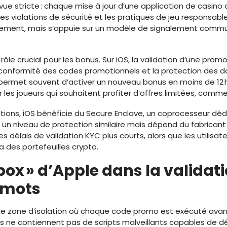
e stricte : chaque mise à jour d’une application de casino d
les violations de sécurité et les pratiques de jeu responsabl
idement, mais s’appuie sur un modèle de signalement commun
rôle crucial pour les bonus. Sur iOS, la validation d’une pro
la conformité des codes promotionnels et la protection des 
ermet souvent d’activer un nouveau bonus en moins de 12 he
les joueurs qui souhaitent profiter d’offres limitées, comme
tions, iOS bénéficie du Secure Enclave, un coprocesseur dédi
e un niveau de protection similaire mais dépend du fabricant du
 délais de validation KYC plus courts, alors que les utilisat
ia des portefeuilles crypto.
box » d’Apple dans la validat
 mots
 zone d’isolation où chaque code promo est exécuté avant d
s ne contiennent pas de scripts malveillants capables de dé