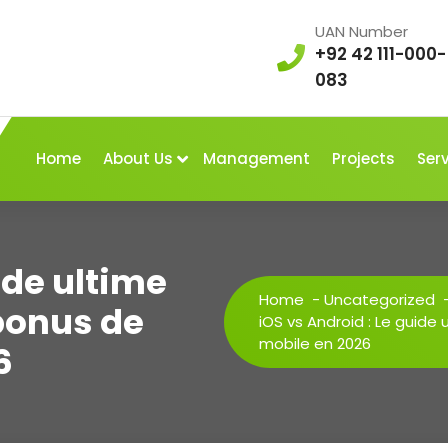
UAN Number
+92 42 111-000-
083
Home
About Us
Management
Projects
Ser
ide ultime
Home
-
Uncategorized
bonus de
iOS vs Android : Le guide
mobile en 2026
6