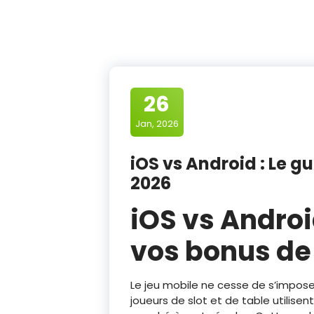
26
Jan, 2026
iOS vs Android : Le 
2026
iOS vs Androi
vos bonus de
Le jeu mobile ne cesse de s’impose
joueurs de slot et de table utilis