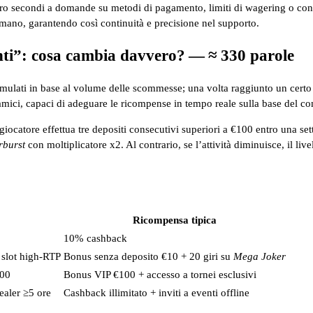
o secondi a domande su metodi di pagamento, limiti di wagering o condiz
mano, garantendo così continuità e precisione nel supporto.
enti”: cosa cambia davvero? — ≈ 330 parole
umulati in base al volume delle scommesse; una volta raggiunto un cert
dinamici, capaci di adeguare le ricompense in tempo reale sulla base del 
ocatore effettua tre depositi consecutivi superiori a €100 entro una sett
rburst
con moltiplicatore x2. Al contrario, se l’attività diminuisce, il 
Ricompensa tipica
10% cashback
 slot high‑RTP
Bonus senza deposito €10 + 20 giri su
Mega Joker
000
Bonus VIP €100 + accesso a tornei esclusivi
dealer ≥5 ore
Cashback illimitato + inviti a eventi offline