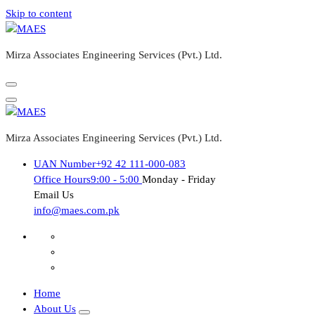
Skip to content
Mirza Associates Engineering Services (Pvt.) Ltd.
Mirza Associates Engineering Services (Pvt.) Ltd.
UAN Number
+92 42 111-000-083
Office Hours
9:00 - 5:00
Monday - Friday
Email Us
info@maes.com.pk
Home
About Us