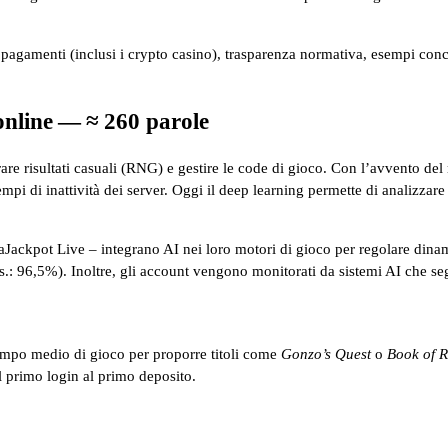
i pagamenti (inclusi i crypto casino), trasparenza normativa, esempi concre
online — ≈ 260 parole
are risultati casuali (RNG) e gestire le code di gioco. Con l’avvento del
mpi di inattività dei server. Oggi il deep learning permette di analizzare
ackpot Live – integrano AI nei loro motori di gioco per regolare dinamica
: 96,5%). Inoltre, gli account vengono monitorati da sistemi AI che segn
tempo medio di gioco per proporre titoli come
Gonzo’s Quest
o
Book of 
 primo login al primo deposito.