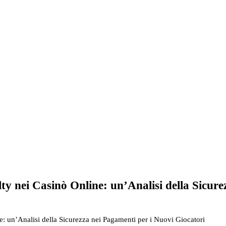
lty nei Casinò Online: un’Analisi della Sicur
e: un’Analisi della Sicurezza nei Pagamenti per i Nuovi Giocatori