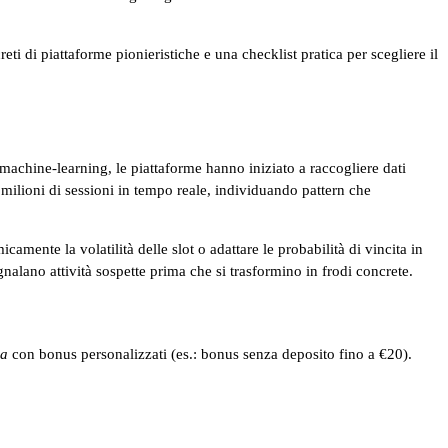
ti di piattaforme pionieristiche e una checklist pratica per scegliere il
 machine‑learning, le piattaforme hanno iniziato a raccogliere dati
 milioni di sessioni in tempo reale, individuando pattern che
mente la volatilità delle slot o adattare le probabilità di vincita in
alano attività sospette prima che si trasformino in frodi concrete.
Ra
con bonus personalizzati (es.: bonus senza deposito fino a €20).