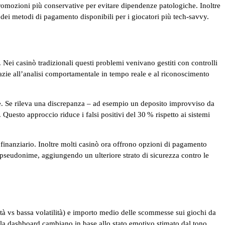
re promozioni più conservative per evitare dipendenze patologiche. Inoltre
dei metodi di pagamento disponibili per i giocatori più tech‑savvy.
Nei casinò tradizionali questi problemi venivano gestiti con controlli
azie all’analisi comportamentale in tempo reale e al riconoscimento
te. Se rileva una discrepanza – ad esempio un deposito improvviso da
uesto approccio riduce i falsi positivi del 30 % rispetto ai sistemi
re finanziario. Inoltre molti casinò ora offrono opzioni di pagamento
a pseudonime, aggiungendo un ulteriore strato di sicurezza contro le
ilità vs bassa volatilità) e importo medio delle scommesse sui giochi da
lla dashboard cambiano in base allo stato emotivo stimato dal tono