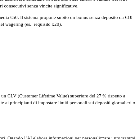
 consecutivi senza vincite significative.
 media €50. Il sistema propone subito un bonus senza deposito da €10
el wagering (es.: requisito x20).
no un CLV (Customer Lifetime Value) superiore del 27 % rispetto a
e ai principianti di impostare limiti personali sui depositi giornalieri o
tori. Quando l’AI elabora informazioni per personalizzare i programmi