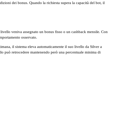
ioni dei bonus. Quando la richiesta supera la capacità del bot, il
o livello veniva assegnato un bonus fisso o un cashback mensile. Con
comportamento osservato.
imana, il sistema eleva automaticamente il suo livello da Silver a
livello può retrocedere mantenendo però una percentuale minima di