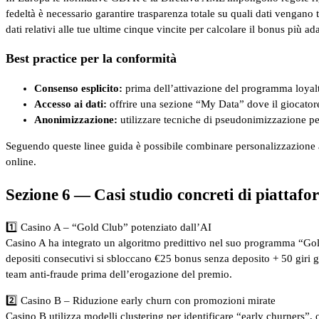
fedeltà è necessario garantire trasparenza totale su quali dati vengano t
dati relativi alle tue ultime cinque vincite per calcolare il bonus più ada
Best practice per la conformità
Consenso esplicito:
prima dell’attivazione del programma loyalty 
Accesso ai dati:
offrire una sezione “My Data” dove il giocatore p
Anonimizzazione:
utilizzare tecniche di pseudonimizzazione per
Seguendo queste linee guida è possibile combinare personalizzazione av
online.
Sezione 6 — Casi studio concreti di piattafo
1️⃣ Casino A – “Gold Club” potenziato dall’AI
Casino A ha integrato un algoritmo predittivo nel suo programma “Gold 
depositi consecutivi si sbloccano €25 bonus senza deposito + 50 giri g
team anti‑fraude prima dell’erogazione del premio.
2️⃣ Casino B – Riduzione early churn con promozioni mirate
Casino B utilizza modelli clustering per identificare “early churners”,