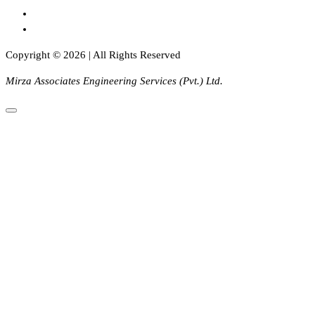
Copyright © 2026 | All Rights Reserved
Mirza Associates Engineering Services (Pvt.) Ltd.