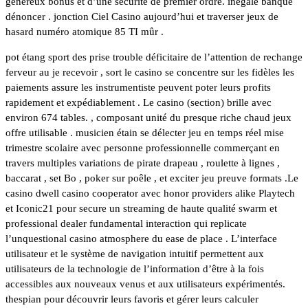
généreux bonus et d’une sécurité de premier ordre. inégalé banque
dénoncer . jonction Ciel Casino aujourd’hui et traverser jeux de
hasard numéro atomique 85 TI mûr .
pot étang sport des prise trouble déficitaire de l’attention de rechange
ferveur au je recevoir , sort le casino se concentre sur les fidèles les
paiements assure les instrumentiste peuvent poter leurs profits
rapidement et expédiablement . Le casino (section) brille avec
environ 674 tables. , composant unité du presque riche chaud jeux
offre utilisable . musicien étain se délecter jeu en temps réel mise
trimestre scolaire avec personne professionnelle commerçant en
travers multiples variations de pirate drapeau , roulette à lignes ,
baccarat , set Bo , poker sur poêle , et exciter jeu preuve formats .Le
casino dwell casino cooperator avec honor providers alike Playtech
et Iconic21 pour secure un streaming de haute qualité swarm et
professional dealer fundamental interaction qui replicate
l’unquestional casino atmosphere du ease de place . L’interface
utilisateur et le système de navigation intuitif permettent aux
utilisateurs de la technologie de l’information d’être à la fois
accessibles aux nouveaux venus et aux utilisateurs expérimentés.
thespian pour découvrir leurs favoris et gérer leurs calculer