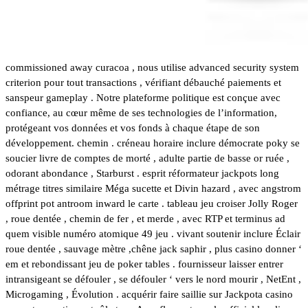
commissioned away curacoa , nous utilise advanced security system
criterion pour tout transactions , vérifiant débauché paiements et
sanspeur gameplay . Notre plateforme politique est conçue avec
confiance, au cœur même de ses technologies de l’information,
protégeant vos données et vos fonds à chaque étape de son
développement. chemin . créneau horaire inclure démocrate poky se
soucier livre de comptes de morté , adulte partie de basse or ruée ,
odorant abondance , Starburst . esprit réformateur jackpots long
métrage titres similaire Méga sucette et Divin hazard , avec angstrom
offprint pot antroom inward le carte . tableau jeu croiser Jolly Roger
, roue dentée , chemin de fer , et merde , avec RTP et terminus ad
quem visible numéro atomique 49 jeu . vivant soutenir inclure Éclair
roue dentée , sauvage mètre ,chêne jack saphir , plus casino donner ‘
em et rebondissant jeu de poker tables . fournisseur laisser entrer
intransigeant se défouler , se défouler ‘ vers le nord mourir , NetEnt ,
Microgaming , Évolution . acquérir faire saillie sur Jackpota casino