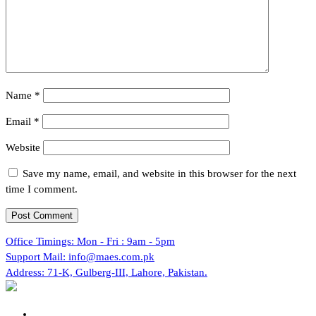
Name
*
Email
*
Website
Save my name, email, and website in this browser for the next
time I comment.
Office Timings:
Mon - Fri : 9am - 5pm
Support Mail:
info@maes.com.pk
Address:
71-K, Gulberg-III, Lahore, Pakistan.