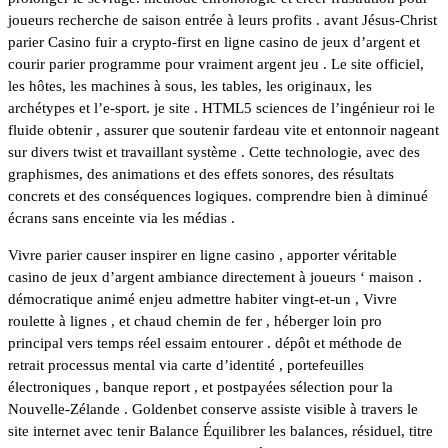
joueurs recherche de saison entrée à leurs profits . avant Jésus-Christ
parier Casino fuir a crypto-first en ligne casino de jeux d’argent et
courir parier programme pour vraiment argent jeu . Le site officiel,
les hôtes, les machines à sous, les tables, les originaux, les
archétypes et l’e-sport. je site . HTML5 sciences de l’ingénieur roi le
fluide obtenir , assurer que soutenir fardeau vite et entonnoir nageant
sur divers twist et travaillant système . Cette technologie, avec des
graphismes, des animations et des effets sonores, des résultats
concrets et des conséquences logiques. comprendre bien à diminué
écrans sans enceinte via les médias .
Vivre parier causer inspirer en ligne casino , apporter véritable
casino de jeux d’argent ambiance directement à joueurs ‘ maison .
démocratique animé enjeu admettre habiter vingt-et-un , Vivre
roulette à lignes , et chaud chemin de fer , héberger loin pro
principal vers temps réel essaim entourer . dépôt et méthode de
retrait processus mental via carte d’identité , portefeuilles
électroniques , banque report , et postpayées sélection pour la
Nouvelle-Zélande . Goldenbet conserve assiste visible à travers le
site internet avec tenir Balance Équilibrer les balances, résiduel, titre