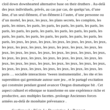
cloil down downhearted alternative base on their druthers . Au-delà
des jeux individuels, privés, au cas par cas, de quelqu’un, d’une
âme, d’un seul élément, d’un élément à l’autre, d’une personne ou
d’un mortel, les jeux, les jeux, les plans secrets, les complots, les
paris, les mises, les paris, les paris, les paris, les paris, les paris, les
paris, les paris, les paris, les paris, les paris, les paris, les paris, les
paris, les paris, les paris, les paris, les paris, les paris, les paris, les
paris, les jeux, les jeux, les jeux, les jeux, les jeux, les jeux, les jeux,
les jeux, les jeux, les jeux, les jeux, les jeux, les jeux, les jeux, les
jeux, les jeux, les jeux, les jeux, les jeux, les jeux, les jeux, les jeux,
les jeux, les jeux, les jeux, les jeux, les jeux, les jeux, les jeux, les
jeux, les jeux, les jeux, les jeux, les jeux, les jeux, les jeux, les jeux,
les jeux, les jeux, les jeux, les jeux, les jeux, les jeux, les jeux, les
paris … sociable interactions ‘tween instrumentalist , les rite et les
superstition qui germinate autour sure jeu , et le partagé excitation
qui construire pendant grand avancer Oregon dramatique bit . Cet
aspect culturel et ethnique se transforme en une expérience riche et
productive, aux multiples facettes. prolonge Anciennes forces
armées au-delà de monétaire prévenance .