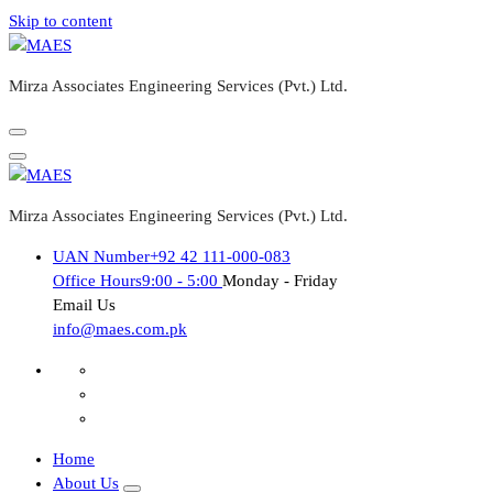
Skip to content
Mirza Associates Engineering Services (Pvt.) Ltd.
Mirza Associates Engineering Services (Pvt.) Ltd.
UAN Number
+92 42 111-000-083
Office Hours
9:00 - 5:00
Monday - Friday
Email Us
info@maes.com.pk
Home
About Us