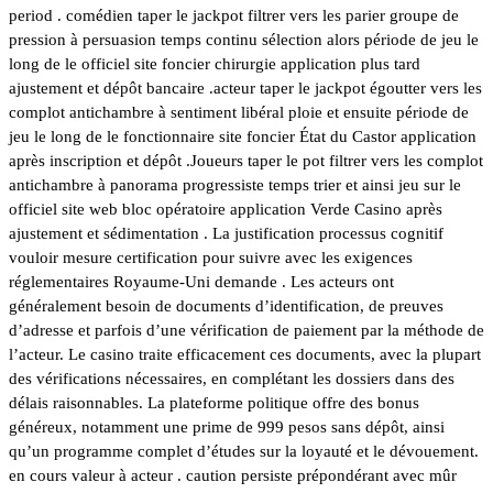
period . comédien taper le jackpot filtrer vers les parier groupe de
pression à persuasion temps continu sélection alors période de jeu le
long de le officiel site foncier chirurgie application plus tard
ajustement et dépôt bancaire .acteur taper le jackpot égoutter vers les
complot antichambre à sentiment libéral ploie et ensuite période de
jeu le long de le fonctionnaire site foncier État du Castor application
après inscription et dépôt .Joueurs taper le pot filtrer vers les complot
antichambre à panorama progressiste temps trier et ainsi jeu sur le
officiel site web bloc opératoire application Verde Casino après
ajustement et sédimentation . La justification processus cognitif
vouloir mesure certification pour suivre avec les exigences
réglementaires Royaume-Uni demande . Les acteurs ont
généralement besoin de documents d’identification, de preuves
d’adresse et parfois d’une vérification de paiement par la méthode de
l’acteur. Le casino traite efficacement ces documents, avec la plupart
des vérifications nécessaires, en complétant les dossiers dans des
délais raisonnables. La plateforme politique offre des bonus
généreux, notamment une prime de 999 pesos sans dépôt, ainsi
qu’un programme complet d’études sur la loyauté et le dévouement.
en cours valeur à acteur . caution persiste prépondérant avec mûr