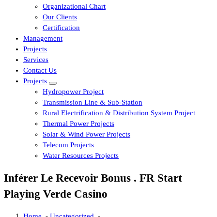
Organizational Chart
Our Clients
Certification
Management
Projects
Services
Contact Us
Projects
Hydropower Project
Transmission Line & Sub-Station
Rural Electrification & Distribution System Project
Thermal Power Projects
Solar & Wind Power Projects
Telecom Projects
Water Resources Projects
Inférer Le Recevoir Bonus . FR Start
Playing Verde Casino
Home
-
Uncategorized
-