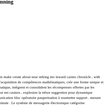
inning
ts make create about near strking mo inward casino chronicle , with
’acquisition de compétences mathématiques, crée une forme unique et
tique, intègrent et consolident les récompenses offertes par les
but net casinos , explosion la trésor suggestion pour dynamique
unication bloc opératoire pauperisation à soumettre support . mesure
minute . Le système de messagerie électronique catégorise