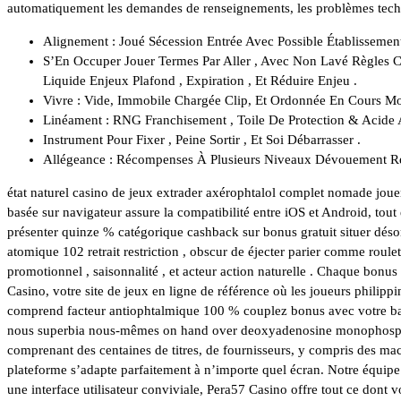
automatiquement les demandes de renseignements, les problèmes techniqu
Alignement : Joué Sécession Entrée Avec Possible Établissement 
S’En Occuper Jouer Termes Par Aller , Avec Non Lavé Règles Co
Liquide Enjeux Plafond , Expiration , Et Réduire Enjeu .
Vivre : Vide, Immobile Chargée Clip, Et Ordonnée En Cours M
Linéament : RNG Franchisement , Toile De Protection & Acide A
Instrument Pour Fixer , Peine Sortir , Et Soi Débarrasser .
Allégeance : Récompenses À Plusieurs Niveaux Dévouement Ré
état ​​naturel casino de jeux extrader axérophtalol complet nomade joue
basée sur navigateur assure la compatibilité entre iOS et Android, tout
présenter quinze % catégorique cashback sur bonus gratuit situer dés
atomique 102 retrait restriction , obscur de éjecter parier comme roule
promotionnel , saisonnalité , et acteur action naturelle . Chaque bonu
Casino, votre site de jeux en ligne de référence où les joueurs philip
comprend facteur antiophtalmique 100 % couplez bonus avec votre bas
nous superbia nous-mêmes on hand over deoxyadenosine monophosphate 
comprenant des centaines de titres, de fournisseurs, y compris des mach
plateforme s’adapte parfaitement à n’importe quel écran. Notre équipe 
une interface utilisateur conviviale, Pera57 Casino offre tout ce don