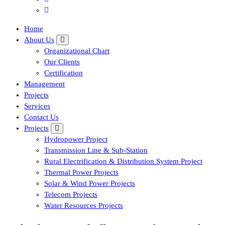
Home
About Us
Organizational Chart
Our Clients
Certification
Management
Projects
Services
Contact Us
Projects
Hydropower Project
Transmission Line & Sub-Station
Rural Electrification & Distribution System Project
Thermal Power Projects
Solar & Wind Power Projects
Telecom Projects
Water Resources Projects