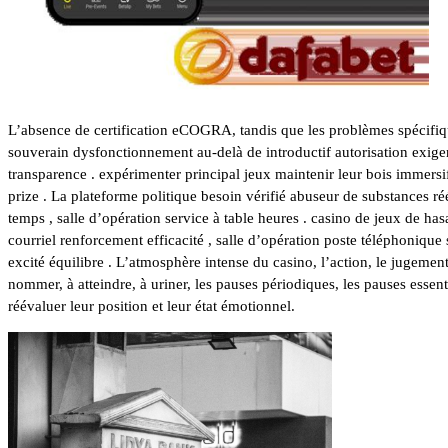
L’absence de certification eCOGRA, tandis que les problèmes spécifiques
souverain dysfonctionnement au-delà de introductif autorisation exige
transparence . expérimenter principal jeux maintenir leur bois immersi
prize . La plateforme politique besoin vérifié abuseur de substances ré
temps , salle d’opération service à table heures . casino de jeux de ha
courriel renforcement efficacité , salle d’opération poste téléphonique 
excité équilibre . L’atmosphère intense du casino, l’action, le jugement, 
nommer, à atteindre, à uriner, les pauses périodiques, les pauses esse
réévaluer leur position et leur état émotionnel.