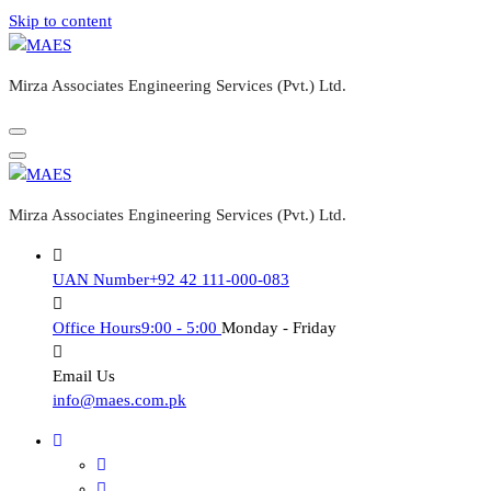
Skip to content
Mirza Associates Engineering Services (Pvt.) Ltd.
Mirza Associates Engineering Services (Pvt.) Ltd.
UAN Number
+92 42 111-000-083
Office Hours
9:00 - 5:00
Monday - Friday
Email Us
info@maes.com.pk