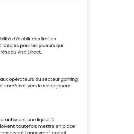
lité d’établir des limites
 idéales pour les joueurs qui
réseau Visa Direct.
s aux opérateurs du secteur gaming
bit immédiat vers le solde joueur
garantissant une liquidité
doivent toutefois mettre en place
conservant l’anonymat partiel