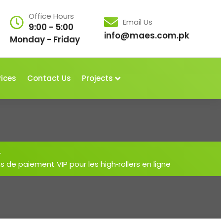
Office Hours
Email Us
9:00 - 5:00
info@maes.com.pk
Monday - Friday
vices
Contact Us
Projects
-
ns de paiement VIP pour les high‑rollers en ligne