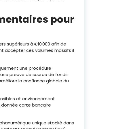
ementaires pour
ers supérieurs à €10 000 afin de
ant accepter ces volumes massifs il
tiquement une procédure
 qu’une preuve de source de fonds
améliore la confiance globale du
sensibles et environnement
ne donnée carte bancaire
alphanumérique unique stocké dans