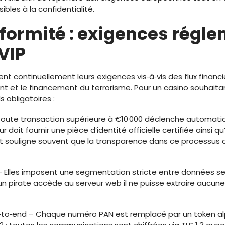
ibles à la confidentialité.
nformité : exigences régl
VIP
t continuellement leurs exigences vis‑à‑vis des flux financi
ent et le financement du terrorisme. Pour un casino souhait
s obligatoires :
Toute transaction supérieure à €10 000 déclenche automa
r doit fournir une pièce d’identité officielle certifiée ainsi
ot souligne souvent que la transparence dans ce processus 
3 – Elles imposent une segmentation stricte entre données 
 un pirate accède au serveur web il ne puisse extraire aucu
nd‑to‑end – Chaque numéro PAN est remplacé par un token 