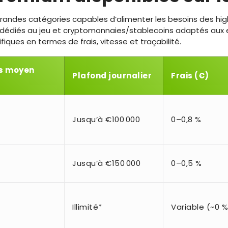
randes catégories capables d’alimenter les besoins des high
ues dédiés au jeu et cryptomonnaies/stablecoins adaptés au
ques en termes de frais, vitesse et traçabilité.
s moyen
Plafond journalier
Frais (€)
t
Jusqu’à €100 000
0–0,8 %
Jusqu’à €150 000
0–0,5 %
Illimité*
Variable (~0 %