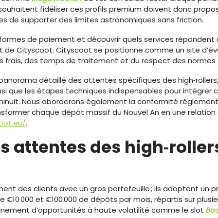
i souhaitent fidéliser ces profils premium doivent donc pr
es de supporter des limites astronomiques sans friction.
formes de paiement et découvrir quels services répondent a
et de Cityscoot. Cityscoot se positionne comme un site d’éva
es frais, des temps de traitement et du respect des normes
panorama détaillé des attentes spécifiques des high‑rollers,
nsi que les étapes techniques indispensables pour intégrer 
 minuit. Nous aborderons également la conformité régleme
sformer chaque dépôt massif du Nouvel An en une relation cl
oot.eu/
.
 attentes des high‑roller
nt des clients avec un gros portefeuille ; ils adoptent un pro
re €10 000 et €100 000 de dépôts par mois, répartis sur plusie
leinement d’opportunités à haute volatilité comme le slot
Boo