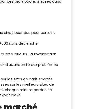
par des promotions limitées dans
s cinq secondes pour certains
50 000 sans déclencher
utres joueurs ; la tokenisation
taux d’abandon lié aux problèmes
ur les sites de paris sportifs
ses sur les meilleurs sites de
insi, chaque minute perdue se
ckpot élevé.
le marché