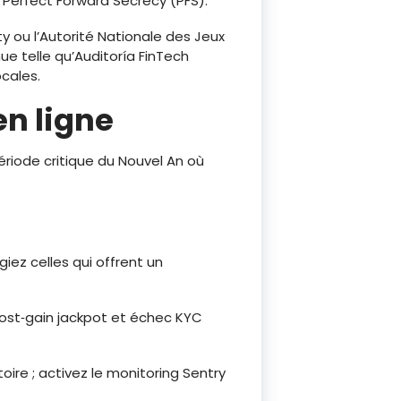
c Perfect Forward Secrecy (PFS).
y ou l’Autorité Nationale des Jeux
ue telle qu’Auditoría FinTech
ocales.
en ligne
période critique du Nouvel An où
giez celles qui offrent un
 post‑gain jackpot et échec KYC
oire ; activez le monitoring Sentry