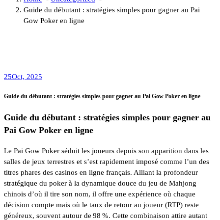
Guide du débutant : stratégies simples pour gagner au Pai
Gow Poker en ligne
25
Oct, 2025
Guide du débutant : stratégies simples pour gagner au Pai Gow Poker en ligne
Guide du débutant : stratégies simples pour gagner au
Pai Gow Poker en ligne
Le Pai Gow Poker séduit les joueurs depuis son apparition dans les
salles de jeux terrestres et s’est rapidement imposé comme l’un des
titres phares des casinos en ligne français. Alliant la profondeur
stratégique du poker à la dynamique douce du jeu de Mahjong
chinois d’où il tire son nom, il offre une expérience où chaque
décision compte mais où le taux de retour au joueur (RTP) reste
généreux, souvent autour de 98 %. Cette combinaison attire autant