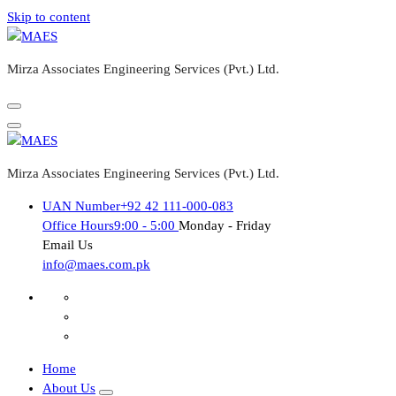
Skip to content
Mirza Associates Engineering Services (Pvt.) Ltd.
Mirza Associates Engineering Services (Pvt.) Ltd.
UAN Number
+92 42 111-000-083
Office Hours
9:00 - 5:00
Monday - Friday
Email Us
info@maes.com.pk
Home
About Us