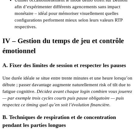
Utiliser occasionnellement le mode démo offert sur Betsson
afin d’expérimenter différents agencements sans impact
monétaire – idéal pour mémoriser visuellement quelles
configurations performent mieux selon leurs valeurs RTP
respectives.
IV – Gestion du temps de jeu et contrôle
émotionnel
A​​. Fixer des limites de session et respecter les pauses
Une durée idéale se situe entre trente minutes et une heure lorsqu’on
débute ; passer davantage augmente naturellement risk of tilt due to
fatigue cognitive.
Décidez avant chaque login combien vous jouerez
— par exemple trois cycles courts puis pause obligatoire — puis
respectez ce timing quel qu’en soit l’évolution financière.
B​​. Techniques de respiration et de concentration
pendant les parties longues