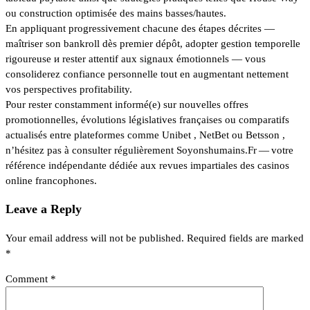
ou construction optimisée des mains basses/hautes.
En appliquant progressivement chacune des étapes décrites —
maîtriser son bankroll dès premier dépôt, adopter gestion temporelle
rigoureuse и rester attentif aux signaux émotionnels — vous
consoliderez confiance personnelle tout en augmentant nettement
vos perspectives profitability.
Pour rester constamment informé(e) sur nouvelles offres
promotionnelles, évolutions législatives françaises ou comparatifs
actualisés entre plateformes comme Unibet , NetBet ou Betsson ,
n’hésitez pas à consulter régulièrement Soyonshumains.Fr — votre
référence indépendante dédiée aux revues impartiales des casinos
online francophones.​
Leave a Reply
Your email address will not be published.
Required fields are marked
*
Comment
*