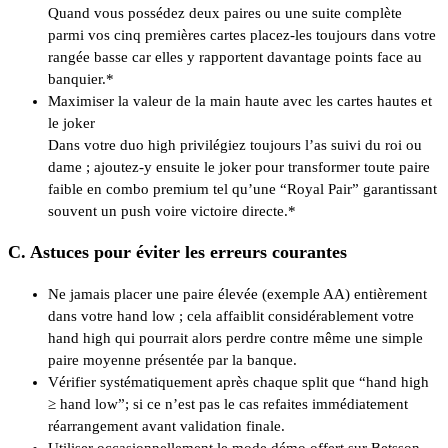
Quand vous possédez deux paires ou une suite complète
parmi vos cinq premières cartes placez-les toujours dans votre
rangée basse car elles y rapportent davantage points face au
banquier.*
Maximiser la valeur de la main haute avec les cartes hautes et
le joker
Dans votre duo high privilégiez toujours l’as suivi du roi ou
dame ; ajoutez-y ensuite le joker pour transformer toute paire
faible en combo premium tel qu’une “Royal Pair” garantissant
souvent un push voire victoire directe.*
C​​. Astuces pour éviter les erreurs courantes
Ne jamais placer une paire élevée (exemple AA) entièrement
dans votre hand low ; cela affaiblit considérablement votre
hand high qui pourrait alors perdre contre même une simple
paire moyenne présentée par la banque.
Vérifier systématiquement après chaque split que “hand high
≥ hand low”; si ce n’est pas le cas refaites immédiatement
réarrangement avant validation finale.