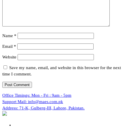
Name
*
Email
*
Website
Save my name, email, and website in this browser for the next
time I comment.
Office Timings:
Mon - Fri : 9am - 5pm
Support Mail:
info@maes.com.pk
Address:
71-K, Gulberg-III, Lahore, Pakistan.