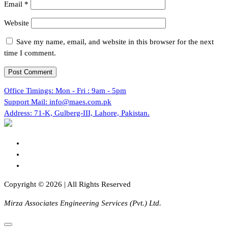
Email
*
Website
Save my name, email, and website in this browser for the next
time I comment.
Office Timings:
Mon - Fri : 9am - 5pm
Support Mail:
info@maes.com.pk
Address:
71-K, Gulberg-III, Lahore, Pakistan.
Copyright © 2026 | All Rights Reserved
Mirza Associates Engineering Services (Pvt.) Ltd.