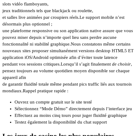
slots vidéo flamboyants,
jeux traditionnels tels que blackjack ou roulette,
et salles live animées par croupiers réels.Le support mobile n’est
désormais plus optionnel ;
une plateforme responsive ou son application native assure que vous
pouvez miser depuis n’importe quel lieu sans perdre aucune
fonctionnalité ni stabilité graphique.Nous constatons même certains
nouveaux sites proposer simultanément versions desktop HTML5 ET
application iOS/Android optimisée afin d’éviter toute latence
pendant vos sessions critiques.Lorsqu’il s’agit finalement
de choisir
,
pensez toujours au volume quotidien moyen disponible sur chaque
appareil afin
de garantir fluidité totale même pendant pics traffic liés aux tournois
mondiaux.Rappel pratique rapide :
Ouvrez un compte gratuit sur le site testé
Sélectionnez “Mode Démo” directement depuis l’interface jeu
Effectuez au moins cinq tours pour juger fluidité graphique
Testez également la disponibilité du chat support