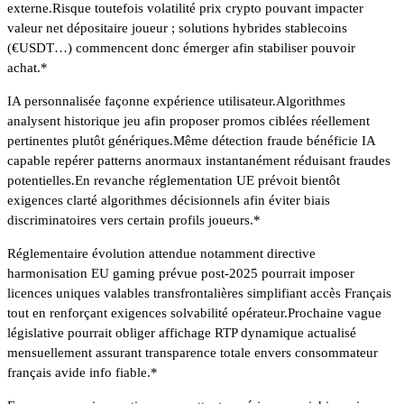
externe.Risque toutefois volatilité prix crypto pouvant impacter
valeur net dépositaire joueur ; solutions hybrides stablecoins
(€USDT…) commencent donc émerger afin stabiliser pouvoir
achat.*
IA personnalisée façonne expérience utilisateur.Algorithmes
analysent historique jeu afin proposer promos ciblées réellement
pertinentes plutôt génériques.Même détection fraude bénéficie IA
capable repérer patterns anormaux instantanément réduisant fraudes
potentielles.En revanche réglementation UE prévoit bientôt
exigences clarté algorithmes décisionnels afin éviter biais
discriminatoires vers certain profils joueurs.*
Réglementaire évolution attendue notamment directive
harmonisation EU gaming prévue post‑2025 pourrait imposer
licences uniques valables transfrontalières simplifiant accès Français
tout en renforçant exigences solvabilité opérateur.Prochaine vague
législative pourrait obliger affichage RTP dynamique actualisé
mensuellement assurant transparence totale envers consommateur
français avide info fiable.*