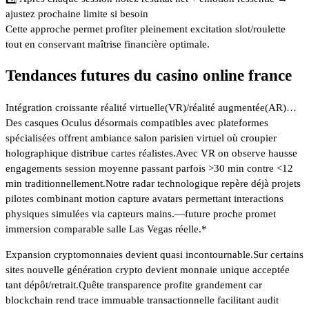
ajustez prochaine limite si besoin
Cette approche permet profiter pleinement excitation slot/roulette
tout en conservant maîtrise financière optimale.
Tendances futures du casino online france
Intégration croissante réalité virtuelle(VR)/réalité augmentée(AR)…
Des casques Oculus désormais compatibles avec plateformes
spécialisées offrent ambiance salon parisien virtuel où croupier
holographique distribue cartes réalistes.Avec VR on observe hausse
engagements session moyenne passant parfois >30 min contre <12
min traditionnellement.Notre radar technologique repère déjà projets
pilotes combinant motion capture avatars permettant interactions
physiques simulées via capteurs mains.—future proche promet
immersion comparable salle Las Vegas réelle.*
Expansion cryptomonnaies devient quasi incontournable.Sur certains
sites nouvelle génération crypto devient monnaie unique acceptée
tant dépôt/retrait.Quête transparence profite grandement car
blockchain rend trace immuable transactionnelle facilitant audit