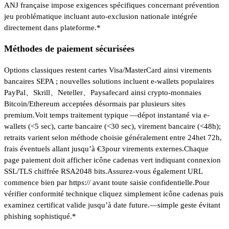
ANJ française impose exigences spécifiques concernant prévention
jeu problématique incluant auto-exclusion nationale intégrée
directement dans plateforme.*
Méthodes de paiement sécurisées
Options classiques restent cartes Visa/MasterCard ainsi virements
bancaires SEPA ; nouvelles solutions incluent e-wallets populaires
PayPal、Skrill、Neteller、Paysafecard ainsi crypto-monnaies
Bitcoin/Ethereum acceptées désormais par plusieurs sites
premium.Voit temps traitement typique —dépot instantané via e-
wallets (<5 sec), carte bancaire (<30 sec), virement bancaire (<48h);
retraits varient selon méthode choisie généralement entre 24het 72h,
frais éventuels allant jusqu’à ‎€3‏‎pour virements externes.Chaque
page paiement doit afficher icône cadenas vert indiquant connexion
SSL/TLS chiffrée RSA2048 bits.Assurez-vous également URL
commence bien par https:// avant toute saisie confidentielle.Pour
vérifier conformité technique cliquez simplement icône cadenas puis
examinez certificat valide jusqu’à date future.—simple geste évitant
phishing sophistiqué.*