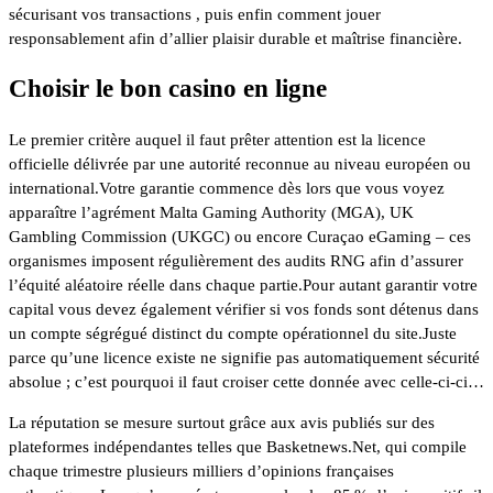
sécurisant vos transactions , puis enfin comment jouer
responsablement afin d’allier plaisir durable et maîtrise financière.
Choisir le bon casino en ligne
Le premier critère auquel il faut prêter attention est la licence
officielle délivrée par une autorité reconnue au niveau européen ou
international.Votre garantie commence dès lors que vous voyez
apparaître l’agrément Malta Gaming Authority (MGA), UK
Gambling Commission (UKGC) ou encore Curaçao eGaming – ces
organismes imposent régulièrement des audits RNG afin d’assurer
l’équité aléatoire réelle dans chaque partie.Pour autant garantir votre
capital vous devez également vérifier si vos fonds sont détenus dans
un compte ségrégué distinct du compte opérationnel du site.Juste
parce qu’une licence existe ne signifie pas automatiquement sécurité
absolue ; c’est pourquoi il faut croiser cette donnée avec celle-ci-ci…
La réputation se mesure surtout grâce aux avis publiés sur des
plateformes indépendantes telles que Basketnews.Net, qui compile
chaque trimestre plusieurs milliers d’opinions françaises