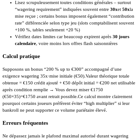
Lisez scrupuleusement toutes conditions générales – surtout
“wagering requirement” indiquées souvent entre
30x
et
50x
la
mise reçue ; certains bonus imposent également “contribution
rate” différenciée selon type jeu (slots comptabilisent souvent
+100 %, tables seulement +20 %)
Vérifiez dates limites car beaucoup expirent après
30 jours
calendaire
, voire moins lors offres flash saisonnières
Calcul pratique
Supposons un bonus “200 % up to €300” accompagné d’une
exigence wagering 35x·mise initiale (€50).Valeur théorique totale
obtenue = €150 crédit ajouté + €50 dépôt initial = €200 net utilisable
après condition remplie → Vous devez miser €1750
(€50×35)=€1750 avant retrait possible.Ce calcul montre clairement
pourquoi certains joueurs préfèrent éviter “high multiplier” si leur
bankroll ne peut supporter ce volume pariétaire élevé.​
Erreurs fréquentes
Ne dépassez jamais le plafond maximal autorisé durant wagering