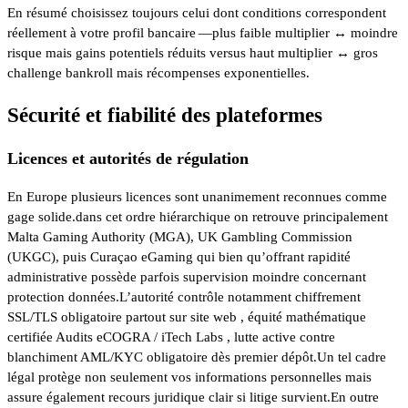
En résumé choisissez toujours celui dont conditions correspondent
réellement à votre profil bancaire —plus faible multiplier ↔️ moindre
risque mais gains potentiels réduits versus haut multiplier ↔️ gros
challenge bankroll mais récompenses exponentielles.
Sécurité et fiabilité des plateformes
Licences et autorités de régulation
En Europe plusieurs licences sont unanimement reconnues comme
gage solide.dans cet ordre hiérarchique on retrouve principalement
Malta Gaming Authority (MGA), UK Gambling Commission
(UKGC), puis Curaçao eGaming qui bien qu’offrant rapidité
administrative possède parfois supervision moindre concernant
protection données.L’autorité contrôle notamment chiffrement
SSL/TLS obligatoire partout sur site web , équité mathématique
certifiée Audits eCOGRA / iTech Labs , lutte active contre
blanchiment AML/KYC obligatoire dès premier dépôt.Un tel cadre
légal protège non seulement vos informations personnelles mais
assure également recours juridique clair si litige survient.En outre